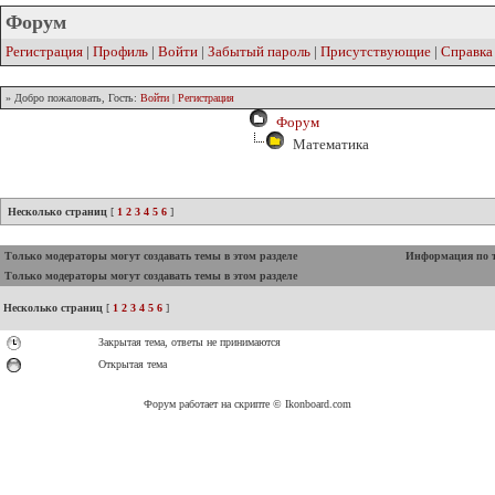
Форум
Регистрация
|
Профиль
|
Войти
|
Забытый пароль
|
Присутствующие
|
Справка
» Добро пожаловать, Гость:
Войти
|
Регистрация
Форум
Математика
Несколько страниц
[
1
2
3
4
5
6
]
Только модераторы могут создавать темы в этом разделе
Информация по 
Только модераторы могут создавать темы в этом разделе
Несколько страниц
[
1
2
3
4
5
6
]
Закрытая тема, ответы не принимаются
Открытая тема
Форум работает на скрипте © Ikonboard.com