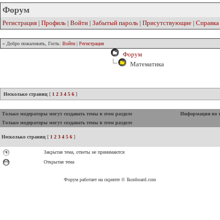
Форум
Регистрация
|
Профиль
|
Войти
|
Забытый пароль
|
Присутствующие
|
Справка
» Добро пожаловать, Гость:
Войти
|
Регистрация
Форум
Математика
Несколько страниц
[
1
2
3
4
5
6
]
Только модераторы могут создавать темы в этом разделе
Информация по 
Только модераторы могут создавать темы в этом разделе
Несколько страниц
[
1
2
3
4
5
6
]
Закрытая тема, ответы не принимаются
Открытая тема
Форум работает на скрипте © Ikonboard.com