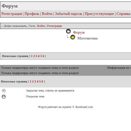
Форум
Регистрация
|
Профиль
|
Войти
|
Забытый пароль
|
Присутствующие
|
Справка
» Добро пожаловать, Гость:
Войти
|
Регистрация
Форум
Математика
Несколько страниц
[
1
2
3
4
5
6
]
Только модераторы могут создавать темы в этом разделе
Информация по 
Только модераторы могут создавать темы в этом разделе
Несколько страниц
[
1
2
3
4
5
6
]
Закрытая тема, ответы не принимаются
Открытая тема
Форум работает на скрипте © Ikonboard.com