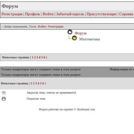
Форум
Регистрация
|
Профиль
|
Войти
|
Забытый пароль
|
Присутствующие
|
Справка
» Добро пожаловать, Гость:
Войти
|
Регистрация
Форум
Математика
Несколько страниц
[
1
2
3
4
5
6
]
Только модераторы могут создавать темы в этом разделе
Информация по 
Только модераторы могут создавать темы в этом разделе
Несколько страниц
[
1
2
3
4
5
6
]
Закрытая тема, ответы не принимаются
Открытая тема
Форум работает на скрипте © Ikonboard.com