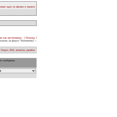
ение задач по физике и термеху
ия как прочитанные
[ Помощь ]
ловать на форум "Математика" «
 Osipov
,
RKI
,
attention
,
paradise
ее сообщение