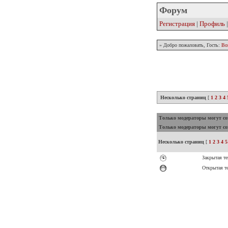
Форум
Регистрация
|
Профиль
» Добро пожаловать, Гость:
Во
Несколько страниц
[
1
2
3
4
Только модераторы могут соз
Только модераторы могут соз
Несколько страниц
[
1
2
3
4
5
Закрытая те
Открытая т