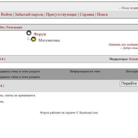
» Назад на
реш
|
Войти
|
Забытый пароль
|
Присутствующие
|
Справка
|
Поиск
йти
|
Регистрация
Форум
Математика
Отметить все сообщен
» Добро пожа
5
6
]
Модераторы:
Roman
давать темы в этом разделе
Информация по теме
Последн
давать темы в этом разделе
6
]
ма, ответы не принимаются
ема
Форум работает на скрипте © Ikonboard.com