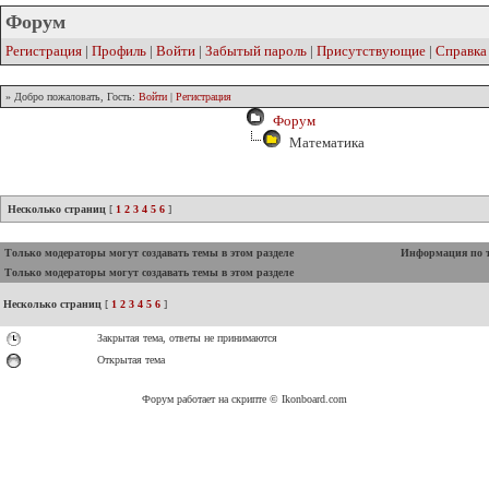
Форум
Регистрация
|
Профиль
|
Войти
|
Забытый пароль
|
Присутствующие
|
Справка
» Добро пожаловать, Гость:
Войти
|
Регистрация
Форум
Математика
Несколько страниц
[
1
2
3
4
5
6
]
Только модераторы могут создавать темы в этом разделе
Информация по 
Только модераторы могут создавать темы в этом разделе
Несколько страниц
[
1
2
3
4
5
6
]
Закрытая тема, ответы не принимаются
Открытая тема
Форум работает на скрипте © Ikonboard.com