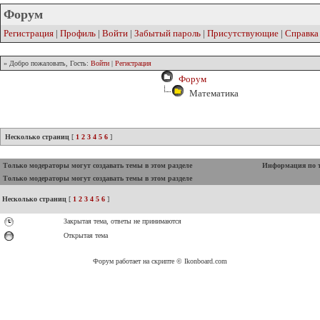
Форум
Регистрация
|
Профиль
|
Войти
|
Забытый пароль
|
Присутствующие
|
Справка
» Добро пожаловать, Гость:
Войти
|
Регистрация
Форум
Математика
Несколько страниц
[
1
2
3
4
5
6
]
Только модераторы могут создавать темы в этом разделе
Информация по 
Только модераторы могут создавать темы в этом разделе
Несколько страниц
[
1
2
3
4
5
6
]
Закрытая тема, ответы не принимаются
Открытая тема
Форум работает на скрипте © Ikonboard.com