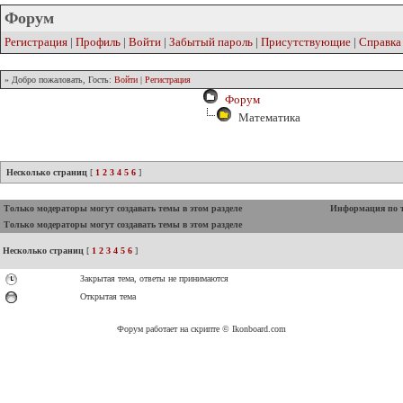
Форум
Регистрация
|
Профиль
|
Войти
|
Забытый пароль
|
Присутствующие
|
Справка
» Добро пожаловать, Гость:
Войти
|
Регистрация
Форум
Математика
Несколько страниц
[
1
2
3
4
5
6
]
Только модераторы могут создавать темы в этом разделе
Информация по 
Только модераторы могут создавать темы в этом разделе
Несколько страниц
[
1
2
3
4
5
6
]
Закрытая тема, ответы не принимаются
Открытая тема
Форум работает на скрипте © Ikonboard.com