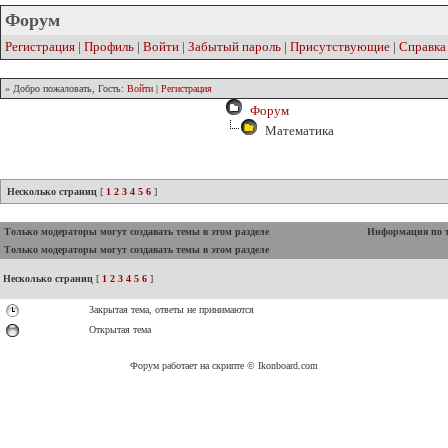
Форум
Регистрация
|
Профиль
|
Войти
|
Забытый пароль
|
Присутствующие
|
Справка
» Добро пожаловать, Гость:
Войти
|
Регистрация
Форум
Математика
Несколько страниц
[
1
2
3
4
5
6
]
Только модераторы могут создавать темы в этом разделе
Информация по 
Только модераторы могут создавать темы в этом разделе
Несколько страниц
[
1
2
3
4
5
6
]
Закрытая тема, ответы не принимаются
Открытая тема
Форум работает на скрипте © Ikonboard.com