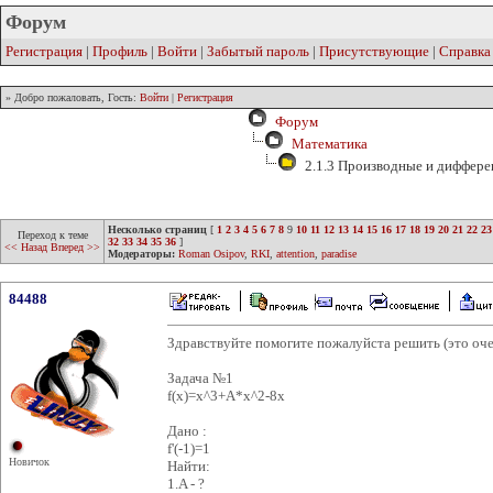
Форум
Регистрация
|
Профиль
|
Войти
|
Забытый пароль
|
Присутствующие
|
Справка
» Добро пожаловать, Гость:
Войти
|
Регистрация
Форум
Математика
2.1.3 Производные и диффер
Несколько страниц
[
1
2
3
4
5
6
7
8
9
10
11
12
13
14
15
16
17
18
19
20
21
22
23
Переход к теме
32
33
34
35
36
]
<< Назад
Вперед >>
Модераторы:
Roman Osipov
,
RKI
,
attention
,
paradise
84488
Здравствуйте помогите пожалуйста решить (это оче
Задача №1
f(x)=x^3+A*x^2-8x
Дано :
f'(-1)=1
Новичок
Найти:
1.A - ?