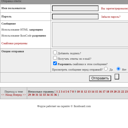
Отправка ответа:
Имя пользователя
Вы зарегистрировалис
Пароль
Забыли пароль?
Сообщение
Использование HTML
запрещено
Использование IkonCode
разрешено
Смайлики разрешены
Опции отправки
Добавить подпись?
Получать ответы по e-mail?
Разрешить
смайлики в этом сообщении?
Просмотреть сообщение перед отправкой?
Да
Нет
Переход к теме
Несколько страниц
[
1
2
3
4
5
6
7
8
9
10
11
12
13
14
15
16
17
18
19
20
21
22
23
<< Назад
Вперед >>
29
30
31
32
33
34
35
36
]
Форум работает на скрипте © Ikonboard.com