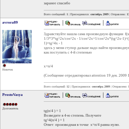
заранее спасибо
Всего сообщений:
1
| Присоединился:
сентябрь 2009
| Отправлено:
1
avrora89
Здравствуйте нашла сама производную функции f(x
1/3*3*tg^2x/соs^2x - 1/cos^2x=1/cos^2x*(tg^2x-1)=(
1)=tg^4x - 1
здесь у меня ступор дальше надо найти производну
как поступить с 4-й степенью
x=п/4
Новичок
(Сообщение отредактировал attention 19 дек. 2009 
Всего сообщений:
12
| Присоединился:
сентябрь 2009
| Отправлено:
ProstoVasya
Долгожитель
tg(п/4 ) = 1
Возведите в 4-ю степень. Получите
tg^4(п/4 ) = 1
Ответ: производная в точке x=п/4 равна нулю.