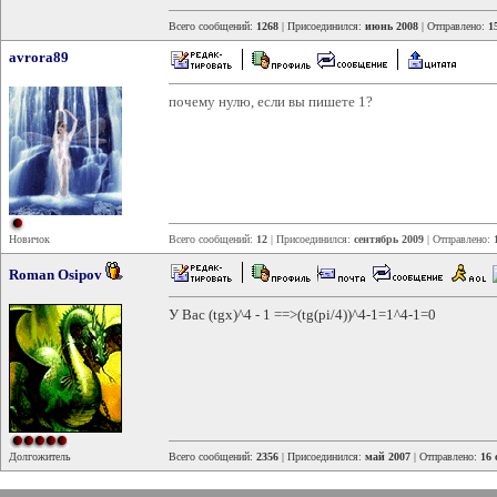
Всего сообщений:
1268
| Присоединился:
июнь 2008
| Отправлено:
1
avrora89
почему нулю, если вы пишете 1?
Новичок
Всего сообщений:
12
| Присоединился:
сентябрь 2009
| Отправлено:
Roman Osipov
У Вас (tgx)^4 - 1 ==>(tg(pi/4))^4-1=1^4-1=0
Долгожитель
Всего сообщений:
2356
| Присоединился:
май 2007
| Отправлено:
16 