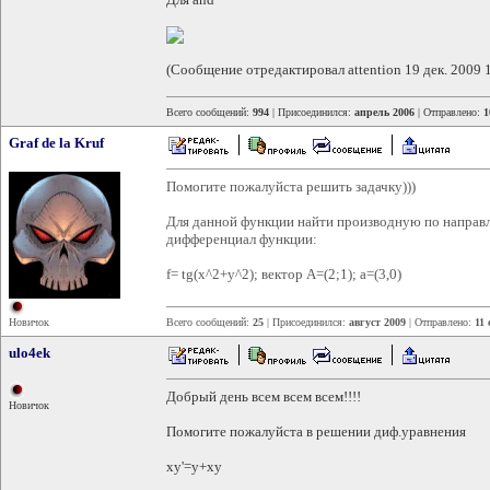
(Сообщение отредактировал attention 19 дек. 2009 
Всего сообщений:
994
| Присоединился:
апрель 2006
| Отправлено:
1
Graf de la Kruf
Помогите пожалуйста решить задачку)))
Для данной функции найти производную по направле
дифференциал функции:
f= tg(x^2+y^2); вектор А=(2;1); a=(3,0)
Новичок
Всего сообщений:
25
| Присоединился:
август 2009
| Отправлено:
11 
ulo4ek
Добрый день всем всем всем!!!!
Новичок
Помогите пожалуйста в решении диф.уравнения
xy'=y+xy