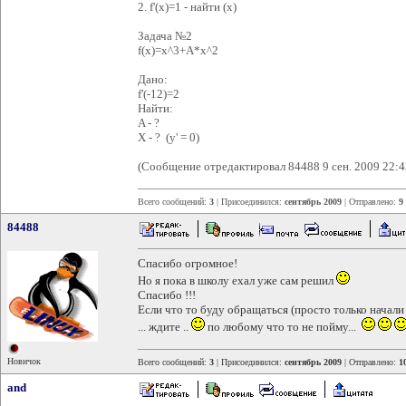
2. f'(x)=1 - найти (х)
Задача №2
f(x)=x^3+A*x^2
Дано:
f'(-12)=2
Найти:
A - ?
X - ? (y' = 0)
(Сообщение отредактировал 84488 9 сен. 2009 22:4
Всего сообщений:
3
| Присоединился:
сентябрь 2009
| Отправлено:
9
84488
Спасибо огромное!
Но я пока в школу ехал уже сам решил
Спасибо !!!
Если что то буду обращаться (просто только начали и
... ждите ..
по любому что то не пойму...
Новичок
Всего сообщений:
3
| Присоединился:
сентябрь 2009
| Отправлено:
1
and