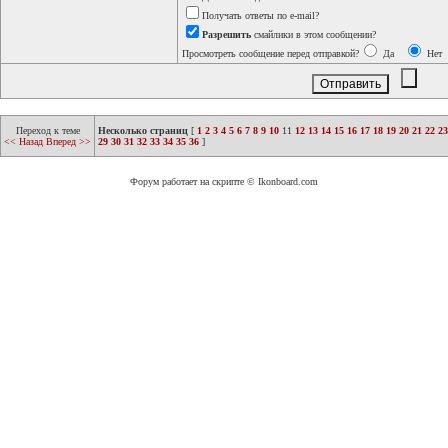
Получать ответы по e-mail?
Разрешить
смайлики в этом сообщении?
Просмотреть сообщение перед отправкой?
Да
Нет
Переход к теме
Несколько страниц
[
1
2
3
4
5
6
7
8
9
10
11
12
13
14
15
16
17
18
19
20
21
22
23
<< Назад
Вперед >>
29
30
31
32
33
34
35
36
]
Форум работает на скрипте © Ikonboard.com