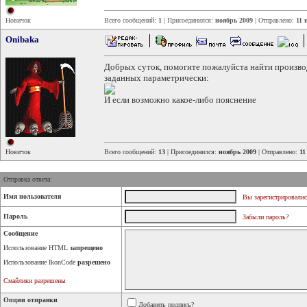
Новичок
Всего сообщений:
1
| Присоединился:
ноябрь 2009
| Отправлено:
11 
Onibaka
Добрых суток, помогите пожалуйста найти произво
заданных параметрически:
И если возможно какое-либо пояснение
Новичок
Всего сообщений:
13
| Присоединился:
ноябрь 2009
| Отправлено:
11
Отправка ответа:
Имя пользователя
Вы зарегистрировалис
Пароль
Забыли пароль?
Сообщение
Использование HTML
запрещено
Использование IkonCode
разрешено
Смайлики разрешены
Опции отправки
Добавить подпись?