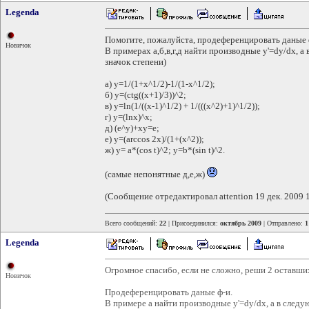
Legenda
Помогите, пожалуйста, продеференцировать даные 
Новичок
В примерах а,б,в,г,д найти производные y'=dy/dx, а в
значок степени)
а) y=1/(1+x^1/2)-1/(1-x^1/2);
б) y=(ctg((x+1)/3))^2;
в) y=ln(1/((x-1)^1/2) + 1/(((x^2)+1)^1/2));
г) y=(lnx)^x;
д) (e^y)+xy=е;
е) y=(arccos 2x)/(1+(x^2));
ж) у= а*(cos t)^2; y=b*(sin t)^2.
(самые непонятные д,е,ж)
(Сообщение отредактировал attention 19 дек. 2009 
Всего сообщений:
22
| Присоединился:
октябрь 2009
| Отправлено:
1
Legenda
Огромное спасибо, если не сложно, реши 2 оставши
Новичок
Продеференцировать даные ф-и.
В примерe a найти производные y'=dy/dx, а в следующ