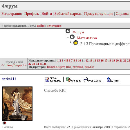
Форум
Регистрация
|
Профиль
|
Войти
|
Забытый пароль
|
Присутствующие
|
Справка
» Добро пожаловать, Гость:
Войти
|
Регистрация
Форум
Математика
2.1.3 Производные и диффер
Несколько страниц
[
1
2
3
4
5
6
7
8
9
10
11
12
13
14
15
16
17
18
19
20
21
22
23
Переход к теме
32
33
34
35
36
]
<< Назад
Вперед >>
Модераторы:
Roman Osipov
,
RKI
,
attention
,
paradise
tatka111
Спасибо RKI
Новичок
Всего сообщений:
22
| Присоединился:
октябрь 2009
| Отправлено:
2