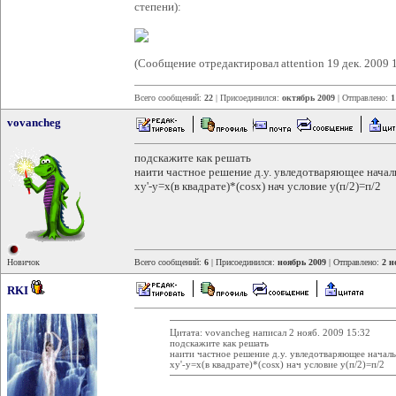
степени):
(Сообщение отредактировал attention 19 дек. 2009 
Всего сообщений:
22
| Присоединился:
октябрь 2009
| Отправлено:
1
vovancheg
подскажите как решать
наити частное решение д.у. увледотваряющее нача
xy'-y=x(в квадрате)*(cosx) нач условие y(п/2)=п/2
Новичок
Всего сообщений:
6
| Присоединился:
ноябрь 2009
| Отправлено:
2 н
RKI
Цитата: vovancheg написал 2 нояб. 2009 15:32
подскажите как решать
наити частное решение д.у. увледотваряющее начал
xy'-y=x(в квадрате)*(cosx) нач условие y(п/2)=п/2