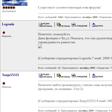
Существует соответствующая тема форума!
Долгожитель
Всего сообщений:
5184
| Присоединился:
октябрь 2008
| Отправлено
Legenda
Помогите, пожалуйста
Новичок
Дана функция z=f(x,y). Показать, что она удовлетв
справедливость равенства:
(Сообщение отредактировал Legenda 7 нояб. 2009 1
Всего сообщений:
22
| Присоединился:
октябрь 2009
| Отправлено:
7
Tanja55555
Помогите найти производную, считаю сама получаетс
Новичок
программе, не понимаю. 2^(x/2)
(Сообщение отредактировал Tanja55555 9 нояб. 200
Всего сообщений:
5
| Присоединился:
октябрь 2009
| Отправлено:
9 