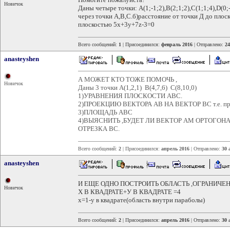
Новичок
Даны четыре точки: А(1;-1;2),В(2;1;2),С(1;1;4),D(
через точки А,В,С.б)расстояние от точки Д до пло
плоскостью 5x+3y+7z-3=0
Всего сообщений:
1
| Присоединился:
февраль 2016
| Отправлено:
24
anasteyshen
А МОЖЕТ КТО ТОЖЕ ПОМОЧЬ ,
Новичок
Даны 3 точки А(1,2,1) B(4,7,6) C(8,10,0)
1)УРАВНЕНИЯ ПЛОСКОСТИ ABC.
2)ПРОЕКЦИЮ ВЕКТОРА AB НА ВЕКТОР BC т.е. п
3)ПЛОЩАДЬ АВС
4)ВЫЯСНИТЬ ,БУДЕТ ЛИ ВЕКТОР АМ ОРТОГОН
ОТРЕЗКА ВС.
Всего сообщений:
2
| Присоединился:
апрель 2016
| Отправлено:
30 
anasteyshen
И ЕЩЕ ОДНО ПОСТРОИТЬ ОБЛАСТЬ ,ОГРАНИЧ
Новичок
X В КВАДРАТЕ+У В КВАДРАТЕ =4
x=1-y в квадрате(область внутри параболы)
Всего сообщений:
2
| Присоединился:
апрель 2016
| Отправлено:
30 