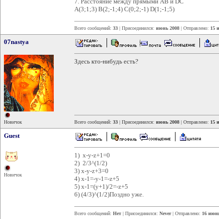
7. Расстояние между прямыми АВ и DC
А(3;1;3) В(2;-1;4) С(0;2;-1) D(1;-1;5)
Всего сообщений:
33
| Присоединился:
июнь 2008
| Отправлено:
15 
07nastya
Здесь кто-нибудь есть?
Новичок
Всего сообщений:
33
| Присоединился:
июнь 2008
| Отправлено:
15 
Guest
1) x-y-z+1=0
2) 2/3^(1/2)
3) x-y-z+3=0
Новичок
4) x-1=-y-1=-z+5
5) x-1=(y+1)/2=-z+5
6) (4/3)^(1/2)Поздно уже.
Всего сообщений:
Нет
| Присоединился:
Never
| Отправлено:
16 июня