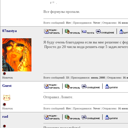
r = .
Все формулы пропали.
Всего сообщений:
Нет
| Присоединился:
Never
| Отправлено:
16 июня
07nastya
Я буду очень благодарна если вы мне решение с фор
Просто до 20 числа нода решить еще 5 задач.нечег
Новичок
Всего сообщений:
33
| Присоединился:
июнь 2008
| Отправлено:
16 
Guest
Отправил. Ловите.
Новичок
Всего сообщений:
Нет
| Присоединился:
Never
| Отправлено:
16 июня
rad
Помогите пожалуйста!