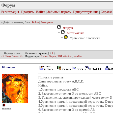
Форум
Регистрация
|
Профиль
|
Войти
|
Забытый пароль
|
Присутствующие
|
Справка
» Добро пожаловать, Гость:
Войти
|
Регистрация
Форум
Математика
Уравнение плоскости
Переход к теме
Несколько страниц
[
1
2
]
<< Назад
Вперед >>
Модераторы:
Roman Osipov
,
RKI
,
attention
,
paradise
07nastya
Помогите решить.
Даны кординаты точек А,В,С,D.
Найти.
1.Уравнение плоскости АВС
2. Расстояние от точки D до плоскости АВС
3. Уравнение плоскости, проходящей через точку D
4.Уравнение прямой, проходящей через точку D п
5.Уравнение прямой, проходящей через точку D пе
Новичок
6. Расстояние от точки D до прямой АВ