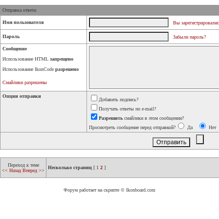
Отправка ответа:
Имя пользователя
Вы зарегистрировалис
Пароль
Забыли пароль?
Сообщение
Использование HTML
запрещено
Использование IkonCode
разрешено
Смайлики разрешены
Опции отправки
Добавить подпись?
Получать ответы по e-mail?
Разрешить
смайлики в этом сообщении?
Просмотреть сообщение перед отправкой?
Да
Нет
Переход к теме
Несколько страниц
[
1
2
]
<< Назад
Вперед >>
Форум работает на скрипте © Ikonboard.com