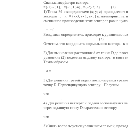
Сначала введём три вектора
={-1;-2; 1}, ={-3; 1;-4}, ={-2;-2; 
1) Точка M с координатами (x; y; z) принадлежит п
векторы , и = {x-3; y- 1; z- 3} компланарны, т.е. 
смешанное произведение этих векторов равно нулю
= = 0.
Раскрывая определитель, приходим к уравнению пл
. (2)
Отметим, что координаты нормального вектора к пло
2) Для вычисления расстояния d от точки D до плос
уравнение (2), поделить на длину вектора и взять м
Таким образом
d =
3) Для решения третей задачи воспользуемся уравн
точку D. Перпендикулярно вектору . Получим
или
.
4) Для решения четвёртой задачи воспользуемся 
через заданную точку D параллельн
или
5) Опять воспользуемся уравнением прямой, прохо