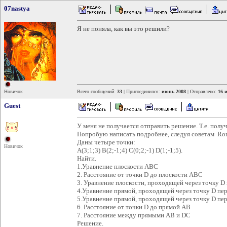
07nastya
Я не поняла, как вы это решили?
Новичок
Всего сообщений:
33
| Присоединился:
июнь 2008
| Отправлено:
16 
Guest
У меня не получается отправить решение. Т.е. получ
Попробую написать подробнее, следуя советам Ro
Даны четыре точки:
Новичок
А(3;1;3) В(2;-1;4) С(0;2;-1) D(1;-1;5).
Найти.
1.Уравнение плоскости АВС
2. Расстояние от точки D до плоскости АВС
3. Уравнение плоскости, проходящей через точку D
4.Уравнение прямой, проходящей через точку D п
5.Уравнение прямой, проходящей через точку D пе
6. Расстояние от точки D до прямой АВ
7. Расстояние между прямыми АВ и DC
Решение.