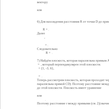
вектору
или
6) Для нахождения расстояния R от точки D до пр
R = .
Далее
,
= .
Следовательно
R = .
7) Найдём плоскость, которая параллельна прямым 
= , который перпендикулярен этой плоскости.
= {1; -3; 6},
= .
Теперь рассмотрим плоскость, которая проходит че
параллельна прямой CD). Поэтому расстояние межд
до этой плоскости. Плоскость имеет уравнение
или
.
Поэтому расстояние r между прямыми (см. 2)) вычи