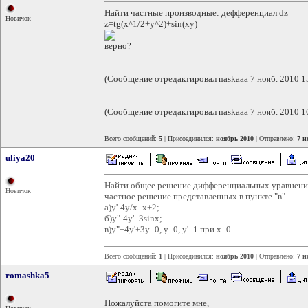
Найти частные производные: дефференциал dz
Новичок
z=tg(x^1/2+y^2)+sin(xy)
верно?
(Сообщение отредактировал naskaaa 7 нояб. 2010 1
(Сообщение отредактировал naskaaa 7 нояб. 2010 1
Всего сообщений:
5
| Присоединился:
ноябрь 2010
| Отправлено:
7 н
uliya20
Найти общее решение дифференциальных уравнений, 
Новичок
частное решение представленных в пункте "в".
а)y'-4y/x=x+2;
б)y"-4y'=3sinx;
в)y"+4y'+3y=0, y=0, y'=1 при x=0
Всего сообщений:
1
| Присоединился:
ноябрь 2010
| Отправлено:
7 н
romashka5
Пожалуйста помогите мне,