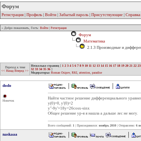
Форум
Регистрация
|
Профиль
|
Войти
|
Забытый пароль
|
Присутствующие
|
Справка
» Добро пожаловать, Гость:
Войти
|
Регистрация
Форум
Математика
2.1.3 Производные и диффер
Несколько страниц
[
1
2
3
4
5
6
7
8
9
10
11
12
13
14
15
16
17
18
19
20
21
22
23
Переход к теме
32
33
34
35
36
]
<< Назад
Вперед >>
Модераторы:
Roman Osipov
,
RKI
,
attention
,
paradise
dodo
Найти частное решение дифференциального уравне
Новичок
y(0)=0, y'(0)=2
y"-9у'+18у=26cosx-sinx
Общее решение ур-я я нашла а дальше лес не могу.
Всего сообщений:
1
| Присоединился:
ноябрь 2010
| Отправлено:
6 н
naskaaa