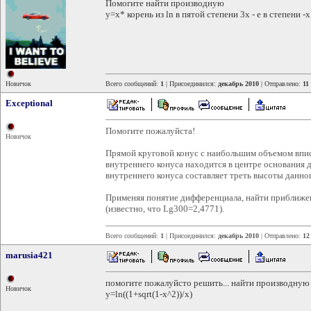
Помогите найти производную
y=x* корень из ln в пятой степени 3х - e в степени -х
Новичок
Всего сообщений:
1
| Присоединился:
декабрь 2010
| Отправлено:
11
Exceptional
Помогите пожалуйста!
Новичок
Прямой круговой конус с наибольшим объемом впи
внутреннего конуса находится в центре основания д
внутреннего конуса составляет треть высоты данног
Применяя понятие дифференциала, найти приближе
(известно, что Lg300=2,4771).
Всего сообщений:
1
| Присоединился:
декабрь 2010
| Отправлено:
12
marusia421
помогите пожалуйсто решить... найти производную
Новичок
y=ln((1+sqrt(1-x^2))/x)