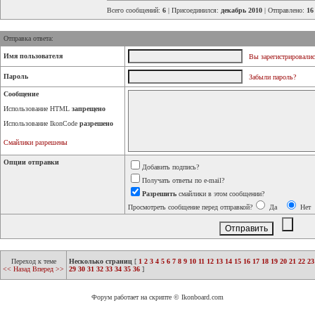
Всего сообщений:
6
| Присоединился:
декабрь 2010
| Отправлено:
16
Отправка ответа:
Имя пользователя
Вы зарегистрировалис
Пароль
Забыли пароль?
Сообщение
Использование HTML
запрещено
Использование IkonCode
разрешено
Смайлики разрешены
Опции отправки
Добавить подпись?
Получать ответы по e-mail?
Разрешить
смайлики в этом сообщении?
Просмотреть сообщение перед отправкой?
Да
Нет
Переход к теме
Несколько страниц
[
1
2
3
4
5
6
7
8
9
10
11
12
13
14
15
16
17
18
19
20
21
22
23
<< Назад
Вперед >>
29
30
31
32
33
34
35
36
]
Форум работает на скрипте © Ikonboard.com