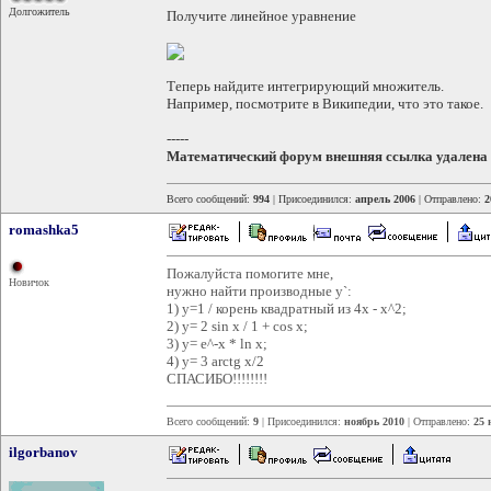
Долгожитель
Получите линейное уравнение
Теперь найдите интегрирующий множитель.
Например, посмотрите в Википедии, что это такое.
-----
Математический форум
внешняя ссылка удалена
Всего сообщений:
994
| Присоединился:
апрель 2006
| Отправлено:
2
romashka5
Пожалуйста помогите мне,
Новичок
нужно найти производные у`:
1) у=1 / корень квадратный из 4x - x^2;
2) у= 2 sin x / 1 + cos x;
3) у= е^-x * ln x;
4) у= 3 arctg x/2
СПАСИБО!!!!!!!!
Всего сообщений:
9
| Присоединился:
ноябрь 2010
| Отправлено:
25 
ilgorbanov