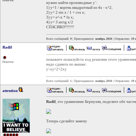
Новичок
нужно найти производные у`:
1) у=1 / корень квадратный из 4x - x^2;
2) у= 2 sin x / 1 + cos x;
3) у= е^-x * ln x;
4) у= 3 arctg x/2
СПАСИБО!!!!!!!!
Всего сообщений:
9
| Присоединился:
ноябрь 2010
| Отправлено:
19 
Radif
покажите пожалуйста ход решения этого уравнения,
Новичок
надо сдавать по вышке:
y'-xy^2=2xy
Всего сообщений:
1
| Присоединился:
ноябрь 2010
| Отправлено:
19 
attention
Radif
, это уравненние Бернулли, поделите обе части
Теперь сделайте замену