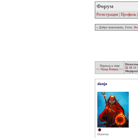
Форум
Регистрация
|
Профиль
» Добро пожаловать, Гость:
Во
Несколь
Переход к теме
32
33
34
<< Назад
Вперед >>
Модерат
danja
Новичок