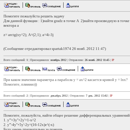
Помогите пожалуйста решить задачу
Для данной функции : 1)найти gradz в точке А 2)найти производную в точк
вектора а
z= arctg(xy^2); А=(2;1); a=4i-3j
(Сообщение отредактировал spartak1974 26 нояб. 2012 11:47)
Всего сообщений:
1
| Присоединился:
ноябрь 2012
| Отправлено:
26 нояб. 2012 11:45
|
IP
При каком значении параметра а парабола y = ax^2 касается кривой y = lnx?
Помогите, плииииз))
Всего сообщений:
2
| Присоединился:
декабрь 2012
| Отправлено:
7 дек. 2012 15:02
|
IP
Помогите, пожалуйста, найти общее решение дифференциальных уравнений
1. y'''+3y''+2y'=1-x^2
2. y'''-4y''+5y'-2y=(16-12x)e^(-x)
Буду очень признательна за помощь.