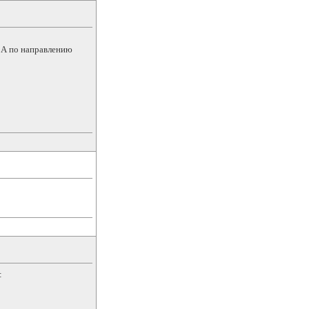
е А по направлению
: