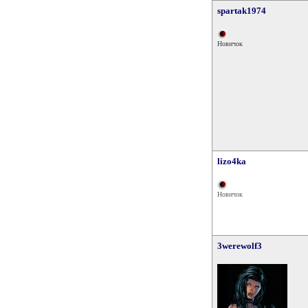
spartak1974
Новичок
lizo4ka
Новичок
3werewolf3