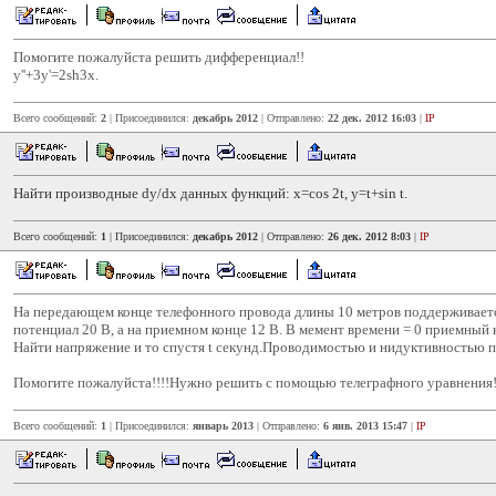
Помогите пожалуйста решить дифференциал!!
y''+3y'=2sh3x.
Всего сообщений:
2
| Присоединился:
декабрь 2012
| Отправлено:
22 дек. 2012 16:03
|
IP
Найти производные dy/dx данных функций: x=cos 2t, y=t+sin t.
Всего сообщений:
1
| Присоединился:
декабрь 2012
| Отправлено:
26 дек. 2012 8:03
|
IP
На передающем конце телефонного провода длины 10 метров поддерживает
потенциал 20 В, а на приемном конце 12 В. В мемент времени = 0 приемный к
Найти напряжение и то спустя t секунд.Проводимостью и нидуктивностью 
Помогите пожалуйста!!!!Нужно решить с помощью телеграфного уравнения!
Всего сообщений:
1
| Присоединился:
январь 2013
| Отправлено:
6 янв. 2013 15:47
|
IP