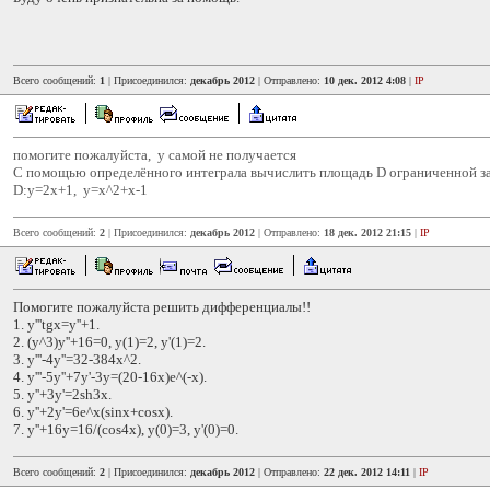
Всего сообщений:
1
| Присоединился:
декабрь 2012
| Отправлено:
10 дек. 2012 4:08
|
IP
помогите пожалуйста, у самой не получается
С помощью определённого интеграла вычислить площадь D ограниченной 
D:y=2x+1, y=x^2+x-1
Всего сообщений:
2
| Присоединился:
декабрь 2012
| Отправлено:
18 дек. 2012 21:15
|
IP
Помогите пожалуйста решить дифференциалы!!
1. y'''tgx=y''+1.
2. (y^3)y''+16=0, y(1)=2, y'(1)=2.
3. y'''-4y''=32-384x^2.
4. y'''-5y''+7y'-3y=(20-16x)e^(-x).
5. y''+3y'=2sh3x.
6. y''+2y'=6e^x(sinx+cosx).
7. y''+16y=16/(cos4x), y(0)=3, y'(0)=0.
Всего сообщений:
2
| Присоединился:
декабрь 2012
| Отправлено:
22 дек. 2012 14:11
|
IP