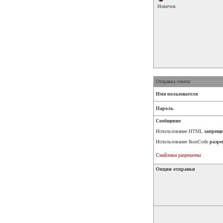
Новичок
Отправка ответа:
Имя пользователя
Пароль
Сообщение
Использование HTML
запреще
Использование IkonCode
разре
Смайлики разрешены
Опции отправки