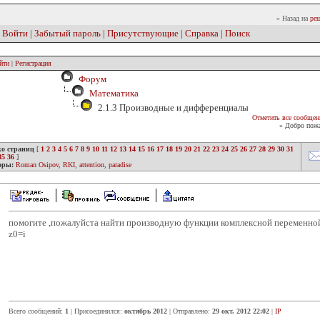
» Назад на
реш
|
Войти
|
Забытый пароль
|
Присутствующие
|
Справка
|
Поиск
йти
|
Регистрация
Форум
Математика
2.1.3 Производные и дифференциалы
Отметить все сообщен
» Добро пожа
ко страниц
[
1
2
3
4
5
6
7
8
9
10
11
12
13
14
15
16
17
18
19
20
21
22
23
24
25
26
27
28
29
30
31
35
36
]
оры:
Roman Osipov
,
RKI
,
attention
,
paradise
помогите ,пожалуйста найти производную функции комплексной переменной f
z0=i
Всего сообщений:
1
| Присоединился:
октябрь 2012
| Отправлено:
29 окт. 2012 22:02
|
IP