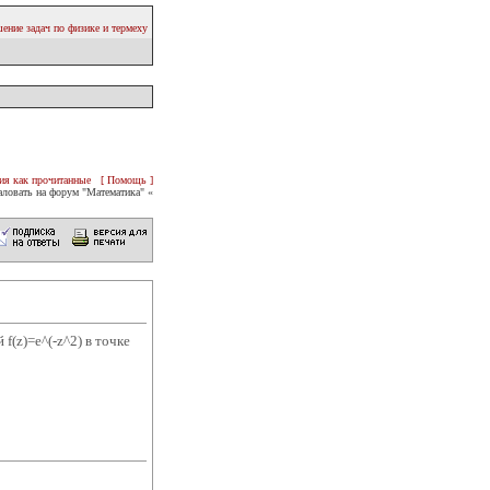
ение задач по физике и термеху
ия как прочитанные
[ Помощь ]
ловать на форум "Математика" «
(z)=e^(-z^2) в точке