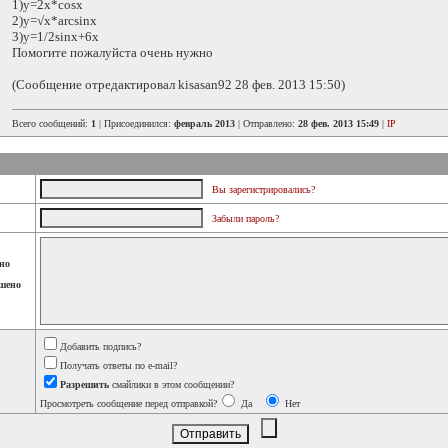
1)y=2x*cosx
2)y=√x*arcsinx
3)y=1/2sinx+6x
Помогите пожалуйста очень нужно
(Сообщение отредактировал kisasan92 28 фев. 2013 15:50)
Всего сообщений:
1
| Присоединился:
февраль 2013
| Отправлено:
28 фев. 2013 15:49
|
IP
Вы зарегистрировались?
Забыли пароль?
но
шено
Добавить подпись?
Получать ответы по e-mail?
Разрешить
смайлики в этом сообщении?
Просмотреть сообщение перед отправкой?
Да
Нет