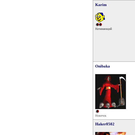
Karim
Начинающий
Onibaka
Новичок
Haker0502