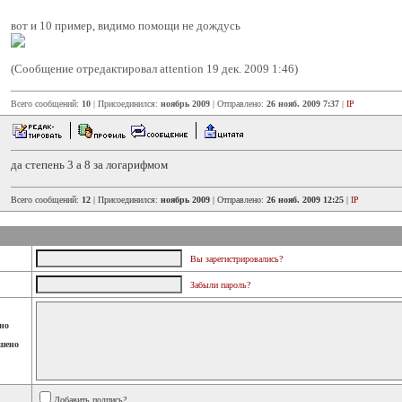
вот и 10 пример, видимо помощи не дождусь
(Сообщение отредактировал attention 19 дек. 2009 1:46)
Всего сообщений:
10
| Присоединился:
ноябрь 2009
| Отправлено:
26 нояб. 2009 7:37
|
IP
да степень 3 а 8 за логарифмом
Всего сообщений:
12
| Присоединился:
ноябрь 2009
| Отправлено:
26 нояб. 2009 12:25
|
IP
Вы зарегистрировались?
Забыли пароль?
но
шено
Добавить подпись?