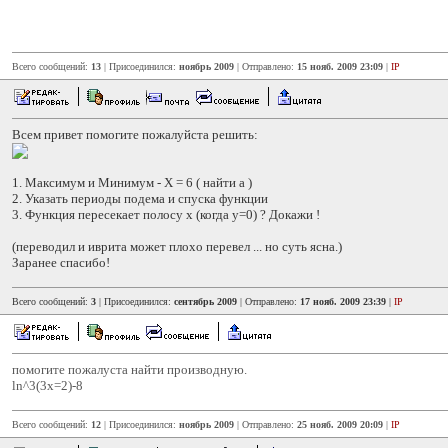
Всего сообщений:
13
| Присоединился:
ноябрь 2009
| Отправлено:
15 нояб. 2009 23:09
|
IP
Всем привет помогите пожалуйста решить:
1. Максимум и Минимум - Х = 6 ( найти а )
2. Указать периоды подема и спуска функции
3. Функция пересекает полосу х (когда у=0) ? Докажи !
(переводил и иврита может плохо перевел ... но суть ясна.)
Заранее спасибо!
Всего сообщений:
3
| Присоединился:
сентябрь 2009
| Отправлено:
17 нояб. 2009 23:39
|
IP
помогите пожалуста найти производную.
ln^3(3x=2)-8
Всего сообщений:
12
| Присоединился:
ноябрь 2009
| Отправлено:
25 нояб. 2009 20:09
|
IP