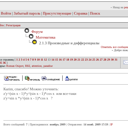
» Назад на
реш
|
Войти
|
Забытый пароль
|
Присутствующие
|
Справка
|
Поиск
йти
|
Регистрация
Форум
Математика
2.1.3 Производные и дифференциалы
Отметить все сообщен
» Добро пожа
ко страниц
[
1
2
3
4
5
6
7
8
9
10
11
12
13
14
15
16
17
18
19
20
21
22
23
24
25
26
27
28
29
30
31
35
36
]
оры:
Roman Osipov
,
RKI
,
attention
,
paradise
Karim, спасибо! Можно уточнить:
z'y=(sin х - 1)*у^(sin х - 1)*соs х или все-таки
z'y=sin х *у^(sin х - 1)*соs х ?
Всего сообщений:
7
| Присоединился:
ноябрь 2009
| Отправлено:
14 нояб. 2009 17:59
|
IP