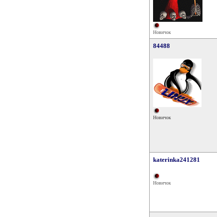
Новичок
84488
Новичок
katerinka241281
Новичок