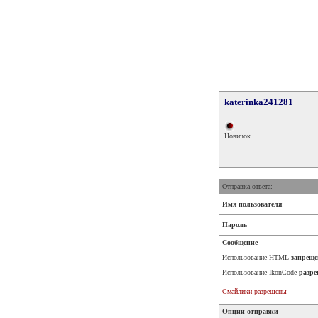
katerinka241281
Новичок
Отправка ответа:
Имя пользователя
Пароль
Сообщение
Использование HTML
запреще
Использование IkonCode
разре
Смайлики разрешены
Опции отправки