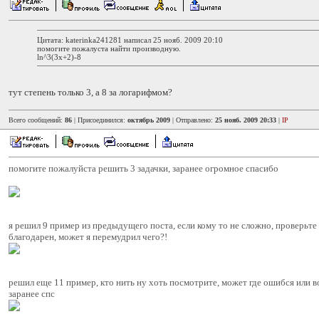
Цитата: katerinka241281 написал 25 нояб. 2009 20:10
помогите пожалуста найти производную.
ln^3(3x+2)-8
тут степень только 3, а 8 за логарифмом?
Всего сообщений:
86
| Присоединился:
октябрь 2009
| Отправлено:
25 нояб. 2009 20:33
|
IP
помогите пожалуйста решить 3 задачки, заранее огромное спасибо
я решил 9 пример из предыдущего поста, если кому то не сложно, проверьте
благодарен, может я перемудрил чего?!
решил еще 11 пример, кто нить ну хоть посмотрите, может где ошибся или в
заранее спс