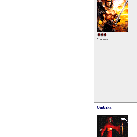
Участник
Onibaka