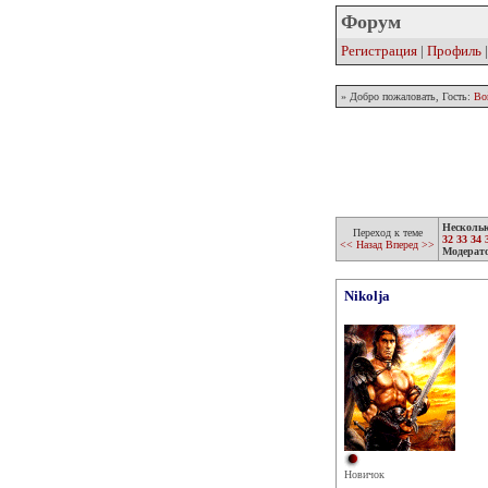
Форум
Регистрация
|
Профиль
» Добро пожаловать, Гость:
Во
Несколь
Переход к теме
32
33
34
<< Назад
Вперед >>
Модерат
Nikolja
Новичок