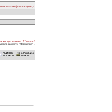
ение задач по физике и термеху
ия как прочитанные
[ Помощь ]
ловать на форум "Математика" «