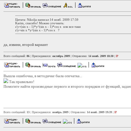
Цитата: Nikolja написал 14 нояб. 2009 17:59
Karim, спасибо! Можно уточнить:
z'y=(sin х - 1)*у^(sin х - 1)*соs х или все-таки
z'y=sin х *у^(sin х - 1)*соs х ?
да, извини, второй вариант
Всего сообщений:
86
| Присоединился:
октябрь 2009
| Отправлено:
14 нояб. 2009 18:30
|
IP
Вышла ошибочка, в методичке была опечатка...
Так правильно!
Помогите найти производные первого и второго порядков от функций, зада
Всего сообщений:
13
| Присоединился:
ноябрь 2009
| Отправлено:
14 нояб. 2009 19:39
|
IP