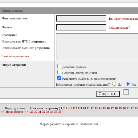
Отправка ответа:
Имя пользователя
Вы зарегистрировалис
Пароль
Забыли пароль?
Сообщение
Использование HTML
запрещено
Использование IkonCode
разрешено
Смайлики разрешены
Опции отправки
Добавить подпись?
Получать ответы по e-mail?
Разрешить
смайлики в этом сообщении?
Просмотреть сообщение перед отправкой?
Да
Нет
Переход к теме
Несколько страниц
[
1
2
3
4
5
6
7
8
9
10
11
12
13
14
15
16
17
18
19
20
21
22
23
<< Назад
Вперед >>
29
30
31
32
33
34
35
36
]
Форум работает на скрипте © Ikonboard.com