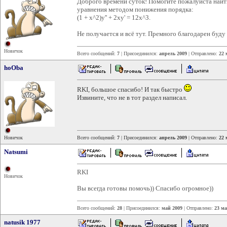
Доброго времени суток! Помогите пожалуйста най
уравнения методом понижения порядка:
(1 + x^2)y'' + 2xy' = 12x^3.
Не получается и всё тут. Премного благодарен буд
Новичок
Всего сообщений:
7
| Присоединился:
апрель 2009
| Отправлено:
22 
hoOba
RKI, большое спасибо! И так быстро
Извините, что не в тот раздел написал.
Новичок
Всего сообщений:
7
| Присоединился:
апрель 2009
| Отправлено:
22 
Natsumi
RKI
Новичок
Вы всегда готовы помочь)) Спасибо огромное))
Всего сообщений:
28
| Присоединился:
май 2009
| Отправлено:
23 ма
natusik 1977