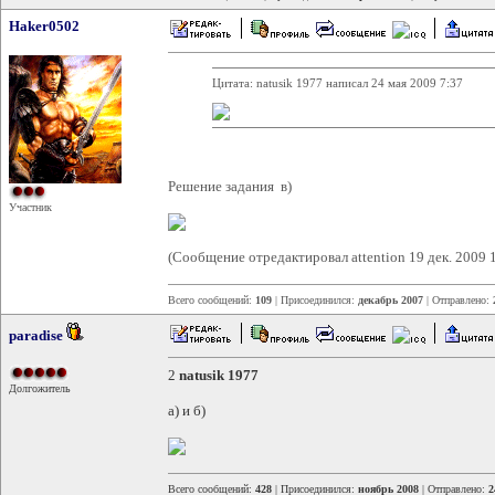
Haker0502
Цитата: natusik 1977 написал 24 мая 2009 7:37
Решение задания в)
Участник
(Сообщение отредактировал attention 19 дек. 2009 
Всего сообщений:
109
| Присоединился:
декабрь 2007
| Отправлено:
paradise
2
natusik 1977
Долгожитель
а) и б)
Всего сообщений:
428
| Присоединился:
ноябрь 2008
| Отправлено:
2