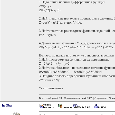
1.Надо найти полный дифференциал функции
Z=f(x;y)
Z=tg^2(3x-y/6)
2.Найти частные или олные производные сложных 
Z=cosV – u^2*x, u=tgx, V=1/x
3.Найти частные роизводные функции, заданной не
E^z – xyz=0
4.Доказать, что функция z=f(x;y) удовлетворяет за
Z=y*(y/x)^1/2 ; x^2 * (d^2*z/ d*x^2) – y^2 * ( d^2*z
Вот это, правда, к заголовку не относится, я реши
1.Найти экстремумы функции двух переменных
Z= 2*x^2 – x*y – y^2
2.Найти наибольшее и наименьшее значение функци
0&#8804;x&#8804;2, -1&#8804;y&#8804;1.
3.Найдите область определения функции и изобрази
Z=arcsin x^2/y
*- это умножить
Всего сообщений:
28
| Присоединился:
май 2009
| Отправлено:
22 ма
hoOba