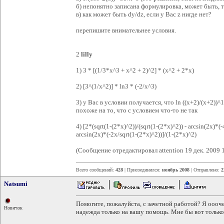
б) непонятно записана формулировка, может быть, т
в) как может быть dy/dz, если у Вас z нигде нет?
перепишите внимательнее условия.
2
lilly
1) 3 * [(1/3*x^3 + x^2 + 2)^2] * (x^2 + 2*x)
2) [3^(1/x^2)] * ln3 * (-2/x^3)
3) у Вас в условии получается, что ln ((x+2)/(x+2))^1/
похоже на то, что с условием что-то не так
4) [2*(sqrt(1-(2*x)^2))/(sqrt(1-(2*x)^2)) - arcsin(2x)*(
arcsin(2x)*(-2x/sqrt(1-(2*x)^2))]/(1-(2*x)^2)
(Сообщение отредактировал attention 19 дек. 2009 
Всего сообщений:
428
| Присоединился:
ноябрь 2008
| Отправлено:
2
Natsumi
Помогите, пожалуйста, с зачетной работой? Я оооч
Новичок
надежда только на вашу помощь. Мне бы вот только 