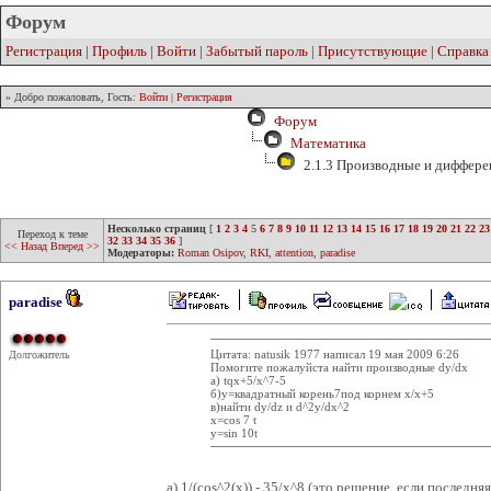
Форум
Регистрация
|
Профиль
|
Войти
|
Забытый пароль
|
Присутствующие
|
Справка
» Добро пожаловать, Гость:
Войти
|
Регистрация
Форум
Математика
2.1.3 Производные и диффер
Несколько страниц
[
1
2
3
4
5
6
7
8
9
10
11
12
13
14
15
16
17
18
19
20
21
22
23
Переход к теме
32
33
34
35
36
]
<< Назад
Вперед >>
Модераторы:
Roman Osipov
,
RKI
,
attention
,
paradise
paradise
Цитата: natusik 1977 написал 19 мая 2009 6:26
Долгожитель
Помогите пожалуйста найти производные dy/dx
a) tqx+5/x^7-5
б)у=квадратный корень7под корнем х/х+5
в)найти dy/dz и d^2y/dx^2
x=cos 7 t
y=sin 10t
а) 1/(cos^2(x)) - 35/x^8 (это решение, если последн