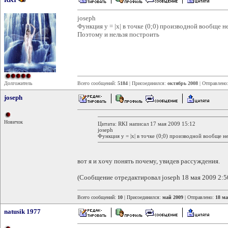
joseph
Функция y = |x| в точке (0;0) производной вообще н
Поэтому и нельзя построить
Долгожитель
Всего сообщений:
5184
| Присоединился:
октябрь 2008
| Отправлено
joseph
Новичок
Цитата: RKI написал 17 мая 2009 15:12
joseph
Функция y = |x| в точке (0;0) производной вообще н
вот я и хочу понять почему, увидев рассуждения.
(Сообщение отредактировал joseph 18 мая 2009 2:5
Всего сообщений:
10
| Присоединился:
май 2009
| Отправлено:
18 ма
natusik 1977