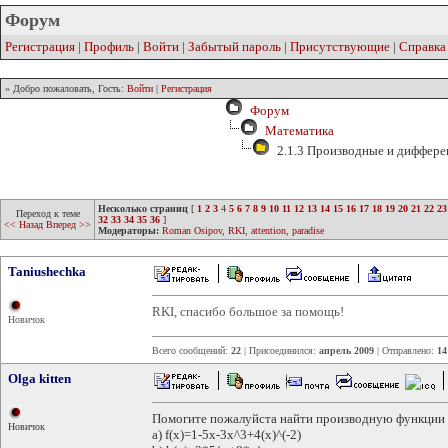
Форум
Регистрация
|
Профиль
|
Войти
|
Забытый пароль
|
Присутствующие
|
Справка
» Добро пожаловать, Гость:
Войти
|
Регистрация
Форум
Математика
2.1.3 Производные и диффер
Несколько страниц
[
1
2
3
4
5
6
7
8
9
10
11
12
13
14
15
16
17
18
19
20
21
22
23
Переход к теме
32
33
34
35
36
]
<< Назад
Вперед >>
Модераторы:
Roman Osipov
,
RKI
,
attention
,
paradise
Taniushechka
RKI, спасибо большое за помощь!
Новичок
Всего сообщений:
22
| Присоединился:
апрель 2009
| Отправлено:
14
Olga kitten
Помогите пожалуйста найти производную функции
Новичок
а) f(x)=1-5x-3x^3+4(x)^(-2)