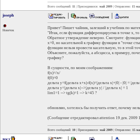
Всего сообщений:
11
| Присоединился:
май 2009
| Отправлено:
15 ма
joseph
Привет! Пишет чайник, залезший в учебник по мате
Новичок
"Итак, если функция дифференцируема в точке х, то
Обратное утверждение неверно. Смотрите: функция у
х=0, но касательной к графику функции в "точке сты
функции нельзя провести касательную, то в этой то
Объясните, пожалуйста, а абсцисса, к примеру, поче
графику?
В сущности, по моим соображениям:
f(x)=/x/
f(0)=0
дельта у=f(дельта x+x)-f(x)=|дельта x|+|0| - |0| = |дель
дельта у=|дельта x|-->|дельта у| / |дельта x| = 1
lim1=1 --> tg(k)=1 --> k=45 ?
обновляю, хотелось бы получить ответ, почему нель
(Сообщение отредактировал attention 19 дек. 2009 
Всего сообщений:
10
| Присоединился:
май 2009
| Отправлено:
15 ма
RKI