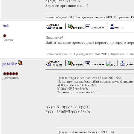
b) h(x)=3*5^x+8*e^x
Заранее оргомное спасибо
Всего сообщений:
31
| Присоединился:
апрель 2009
| Отправлено:
15
rud
Помогите!
Новичок
Найти частные производные первого и второго поря
Всего сообщений:
11
| Присоединился:
май 2009
| Отправлено:
15 ма
paradise
Цитата: Olga kitten написал 15 мая 2009 9:22
Долгожитель
Помогите пожалуйста найти производную функции
а) f(x)=1-5x-3x^3+4(x)^(-2)
b) h(x)=3*5^x+8*e^x
Заранее оргомное спасибо
f'(x) = -5 - 9(x)^2 - 8(x)^(-3)
h'(x) = 3*ln5*5^(x) + 8*e^x
Цитата: rud написал 15 мая 2009 10:14