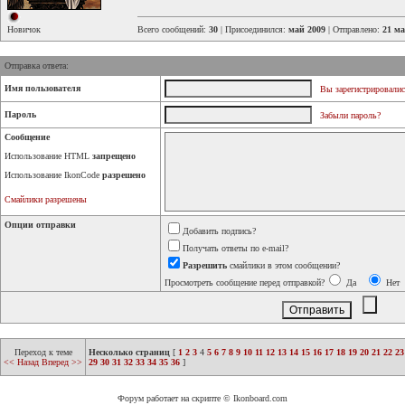
Новичок
Всего сообщений:
30
| Присоединился:
май 2009
| Отправлено:
21 ма
Отправка ответа:
Имя пользователя
Вы зарегистрировалис
Пароль
Забыли пароль?
Сообщение
Использование HTML
запрещено
Использование IkonCode
разрешено
Смайлики разрешены
Опции отправки
Добавить подпись?
Получать ответы по e-mail?
Разрешить
смайлики в этом сообщении?
Просмотреть сообщение перед отправкой?
Да
Нет
Переход к теме
Несколько страниц
[
1
2
3
4
5
6
7
8
9
10
11
12
13
14
15
16
17
18
19
20
21
22
23
<< Назад
Вперед >>
29
30
31
32
33
34
35
36
]
Форум работает на скрипте © Ikonboard.com