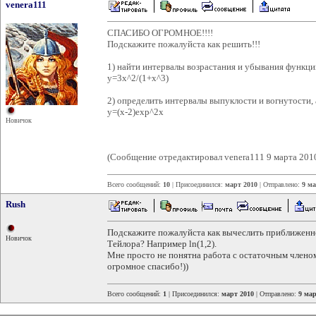
venera111
СПАСИБО ОГРОМНОЕ!!!!
Подскажите пожалуйста как решить!!!
1) найти интервалы возрастания и убывания функци
y=3x^2/(1+x^3)
2) определить интервалы выпуклости и вогнутости, 
y=(x-2)exp^2x
Новичок
(Сообщение отредактировал venera111 9 марта 2010
Всего сообщений:
10
| Присоединился:
март 2010
| Отправлено:
9 ма
Rush
Подскажите пожалуйста как вычеслить приближенн
Новичок
Тейлора? Например ln(1,2).
Мне просто не понятна работа с остаточным члено
огромное спасибо!))
Всего сообщений:
1
| Присоединился:
март 2010
| Отправлено:
9 мар