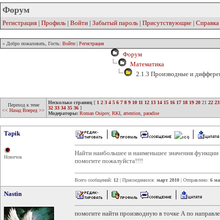
Форум
Регистрация
|
Профиль
|
Войти
|
Забытый пароль
|
Присутствующие
|
Справка
» Добро пожаловать, Гость:
Войти
|
Регистрация
Форум
Математика
2.1.3 Производные и диффер
Несколько страниц
[
1
2
3
4
5
6
7
8
9
10
11
12
13
14
15
16
17
18
19
20
21
22
23
Переход к теме
32
33
34
35
36
]
<< Назад
Вперед >>
Модераторы:
Roman Osipov
,
RKI
,
attention
,
paradise
Tapik
Найти наибольшее и наименьшее значения функции f
Новичок
помогите пожалуйста!!!!
Всего сообщений:
12
| Присоединился:
март 2010
| Отправлено:
6 ма
Nastin
помогите найти производную в точке А по направле