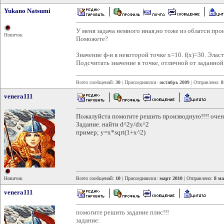
Yukano Natsumi
У меня задача немного иная,но тоже из облатси про
Новичок
Поможете?
Значение ф-и в некоторой точке х=10. f(х)=30. Эласт
Подсчитать значение в точке, отличной от заданной
Всего сообщений:
30
| Присоединился:
октябрь 2009
| Отправлено:
8
venera111
Пожалуйста помогите решить производную!!!! очен
Задание. найти d^2y/dx^2
пример; y=x*sqrt(1+x^2)
Новичок
Всего сообщений:
10
| Присоединился:
март 2010
| Отправлено:
8 ма
venera111
помогите решить задание плис!!!
задание: