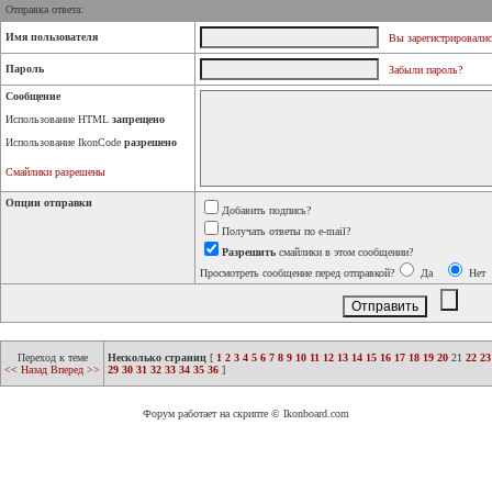
Отправка ответа:
Имя пользователя
Вы зарегистрировалис
Пароль
Забыли пароль?
Сообщение
Использование HTML
запрещено
Использование IkonCode
разрешено
Смайлики разрешены
Опции отправки
Добавить подпись?
Получать ответы по e-mail?
Разрешить
смайлики в этом сообщении?
Просмотреть сообщение перед отправкой?
Да
Нет
Переход к теме
Несколько страниц
[
1
2
3
4
5
6
7
8
9
10
11
12
13
14
15
16
17
18
19
20
21
22
23
<< Назад
Вперед >>
29
30
31
32
33
34
35
36
]
Форум работает на скрипте © Ikonboard.com