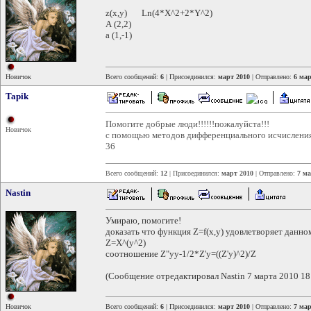
z(x,y) Ln(4*X^2+2*Y^2)
А (2,2)
а (1,-1)
Новичок
Всего сообщений:
6
| Присоединился:
март 2010
| Отправлено:
6 мар
Tapik
Помогите добрые люди!!!!!!пожалуйста!!!
Новичок
с помощью методов дифференциального исчисления 
36
Всего сообщений:
12
| Присоединился:
март 2010
| Отправлено:
7 ма
Nastin
Умираю, помогите!
доказать что функция Z=f(x,y) удовлетворяет дан
Z=X^(y^2)
соотношение Z"yy-1/2*Z'y=((Z'y)^2)/Z
(Сообщение отредактировал Nastin 7 марта 2010 18
Новичок
Всего сообщений:
6
| Присоединился:
март 2010
| Отправлено:
7 мар