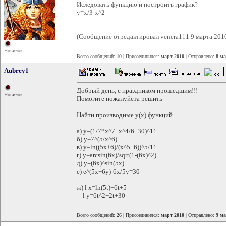
Иследовать функцию и построить график?
y=x/3-x^2
(Сообщение отредактировал venera111 9 марта 2010
Новичок
Всего сообщений:
10
| Присоединился:
март 2010
| Отправлено:
8 ма
Aubrey1
Добрый день, с праздником прошедшим!!!
Новичок
Помогите пожалуйста решить
Найти производные у(х) функций
а) y=(1/7*x^7+x^4/6+30)^11
б) y=7^(5/x^6)
в) y=ln((5x+6)/(x^5+6))^5/11
г) y=arcsin(6x)/sqrt(1-(6x)^2)
д) y=(6x)^sin(5x)
е) e^(5x+6y)-6x/5y=30
ж) l x=ln(5t)+6t+5
l y=6t^2+2t+30
Всего сообщений:
26
| Присоединился:
март 2010
| Отправлено:
9 ма