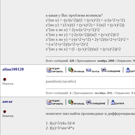
а какая у Вас проблема возникла?
z'{по x} = -(y/(x^2))/(1 + (y/x)^2) = -y/(x^2+y^2)
z'{по y} = (1/x)/(1 + (y/x)^2) = 1/(x(1 + (y/x)^2))
z''{по х по х} = 2yx/(x^2+y^2)^2
z''{по у по у} = (-2y/(x^2))/(x(1 + (y/x)^2))^2
z''{по х по у} = (-(x^2+y^2) + 2y^2)/(x^2+y^2)^2 =
= (-x^2+y^2)/(x^2+y^2)^2
z''{по у по х} = (1 - (y/x)^2)/(x(1 + (y/x)^2))^2
Всего сообщений:
428
| Присоединился:
ноябрь 2008
| Отправлено:
9
alina100120
paradise(спасибо)
Новичок
Всего сообщений:
4
| Присоединился:
октябрь 2011
| Отправлено:
9 
anvar
помогите пжл найти производные и дифференциалы
Новичок
1. f(x)=5/(4x-3)^4
2. f(x)=3^sin^4*x