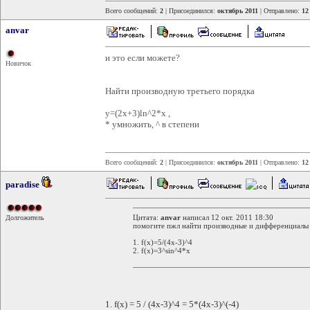
Всего сообщений:
2
| Присоединился:
октябрь 2011
| Отправлено:
12
anvar
и это если можете?
Новичок
Найти производную третьего порядка
y=(2x+3)ln^2*x ,
* умножить, ^ в степени
Всего сообщений:
2
| Присоединился:
октябрь 2011
| Отправлено:
12
paradise
Цитата:
anvar
написал 12 окт. 2011 18:30
Долгожитель
помогите пжл найти производные и дифференциалы
1. f(x)=5/(4x-3)^4
2. f(x)=3^sin^4*x
1. f(x) = 5 / (4x-3)^4 = 5*(4x-3)^(-4)