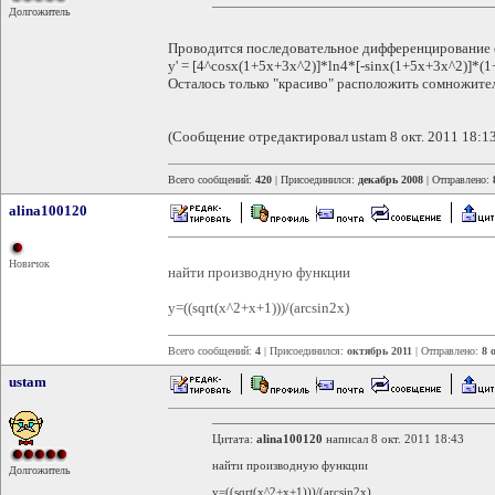
Долгожитель
Проводится последовательное дифференцирование
y' = [4^cosx(1+5x+3x^2)]*ln4*[-sinx(1+5x+3x^2)]*(1+
Осталось только "красиво" расположить сомножите
(Сообщение отредактировал ustam 8 окт. 2011 18:13
Всего сообщений:
420
| Присоединился:
декабрь 2008
| Отправлено:
alina100120
Новичок
найти производную функции
y=((sqrt(x^2+x+1)))/(arcsin2x)
Всего сообщений:
4
| Присоединился:
октябрь 2011
| Отправлено:
8 
ustam
Цитата:
alina100120
написал 8 окт. 2011 18:43
найти производную функции
Долгожитель
y=((sqrt(x^2+x+1)))/(arcsin2x)