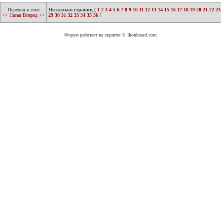
Переход к теме
Несколько страниц
[
1
2
3
4
5
6
7
8
9
10
11
12
13
14
15
16
17
18
19
20
21
22
23
<< Назад
Вперед >>
29
30
31
32
33
34
35
36
]
Форум работает на скрипте © Ikonboard.com