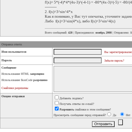
f'(x)= 5*(-4)*4*(4x-3)^(-4-1) = -80*(4x-3)^(-5) = -80/(
----------
2. f(x)=3^sin^4*x
Как я понимаю, у Вас тут опечатка, уточните задани
Либо f(x)=3^sin(4*x), либо f(x)=3^sin^4(x)
Всего сообщений:
428
| Присоединился:
ноябрь 2008
| Отправлено:
1
Отправка ответа:
Имя пользователя
Вы зарегистрировалис
Пароль
Забыли пароль?
Сообщение
Использование HTML
запрещено
Использование IkonCode
разрешено
Смайлики разрешены
Опции отправки
Добавить подпись?
Получать ответы по e-mail?
Разрешить
смайлики в этом сообщении?
Просмотреть сообщение перед отправкой?
Да
Нет