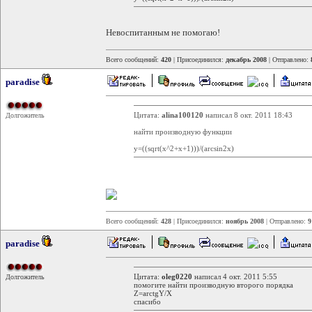
Невоспитанным не помогаю!
Всего сообщений:
420
| Присоединился:
декабрь 2008
| Отправлено:
paradise
Цитата:
alina100120
написал 8 окт. 2011 18:43
Долгожитель
найти производную функции
y=((sqrt(x^2+x+1)))/(arcsin2x)
Всего сообщений:
428
| Присоединился:
ноябрь 2008
| Отправлено:
9
paradise
Цитата:
oleg0220
написал 4 окт. 2011 5:55
Долгожитель
помогите найти производную второго порядка
Z=arctgY/X
спасибо