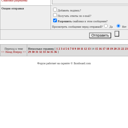
Смайлики разрешены
Опции отправки
Добавить подпись?
Получать ответы по e-mail?
Разрешить
смайлики в этом сообщении?
Просмотреть сообщение перед отправкой?
Да
Нет
Переход к теме
Несколько страниц
[
1
2
3
4
5
6
7
8
9
10
11
12
13
14
15
16
17
18
19
20
21
22
23
<< Назад
Вперед >>
29
30
31
32
33
34
35
36
]
Форум работает на скрипте © Ikonboard.com