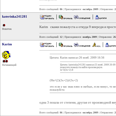
Всего сообщений:
86
| Присоединился:
октябрь 2009
| Отправлено:
2
katerinka241281
Karim скажи пожалуста а откуда 9 впереди.я прос
Новичок
Всего сообщений:
12
| Присоединился:
ноябрь 2009
| Отправлено:
26
Karim
Цитата: Karim написал 26 нояб. 2009 16:56
Цитата: katerinka241281 написал 25 нояб. 2009 20:09
Начинающий
помогите пожалуста найти производную.
ln^3(3x=2)-8
(9ln^(2)(3х+2))/(3х+2)
это если у вас знак плюс в скобках, если минус, то 
пожалуйста
одна 3 пошла от степени, другая от производной в
Всего сообщений:
86
| Присоединился:
октябрь 2009
| Отправлено:
2