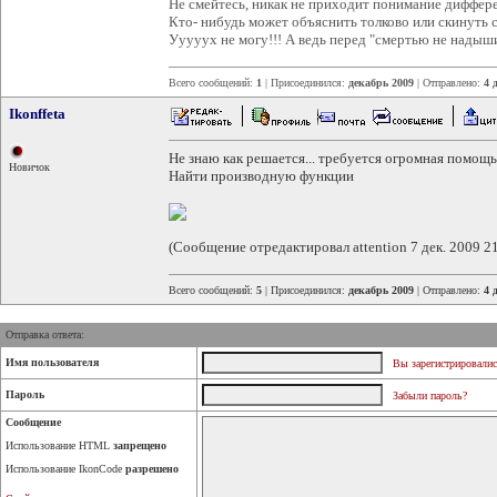
Не смейтесь, никак не приходит понимание диффер
Кто- нибудь может объяснить толково или скинуть ссы
Ууууух не могу!!! А ведь перед "смертью не надышишь
Всего сообщений:
1
| Присоединился:
декабрь 2009
| Отправлено:
4 
Ikonffeta
Не знаю как решается... требуется огромная помощь
Новичок
Найти производную функции
(Сообщение отредактировал attention 7 дек. 2009 2
Всего сообщений:
5
| Присоединился:
декабрь 2009
| Отправлено:
4 
Отправка ответа:
Имя пользователя
Вы зарегистрировалис
Пароль
Забыли пароль?
Сообщение
Использование HTML
запрещено
Использование IkonCode
разрешено