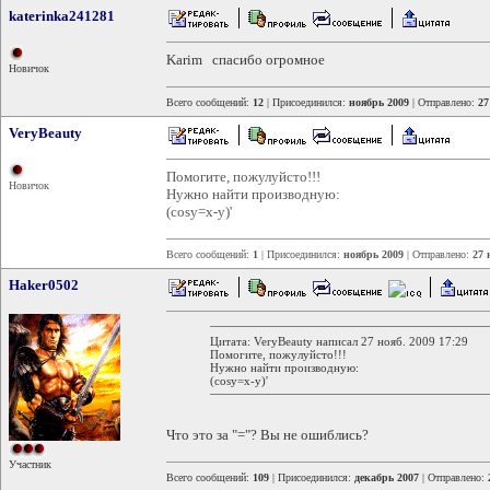
katerinka241281
Karim спасибо огромное
Новичок
Всего сообщений:
12
| Присоединился:
ноябрь 2009
| Отправлено:
27
VeryBeauty
Помогите, пожулуйсто!!!
Новичок
Нужно найти производную:
(cosy=x-y)'
Всего сообщений:
1
| Присоединился:
ноябрь 2009
| Отправлено:
27 
Haker0502
Цитата: VeryBeauty написал 27 нояб. 2009 17:29
Помогите, пожулуйсто!!!
Нужно найти производную:
(cosy=x-y)'
Что это за "="? Вы не ошиблись?
Участник
Всего сообщений:
109
| Присоединился:
декабрь 2007
| Отправлено: