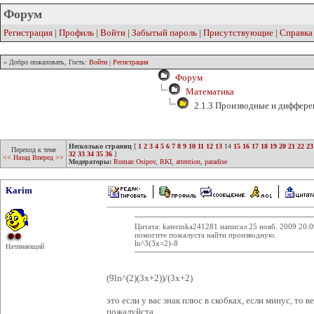
Форум
Регистрация
|
Профиль
|
Войти
|
Забытый пароль
|
Присутствующие
|
Справка
» Добро пожаловать, Гость:
Войти
|
Регистрация
Форум
Математика
2.1.3 Производные и диффер
Несколько страниц
[
1
2
3
4
5
6
7
8
9
10
11
12
13
14
15
16
17
18
19
20
21
22
23
Переход к теме
32
33
34
35
36
]
<< Назад
Вперед >>
Модераторы:
Roman Osipov
,
RKI
,
attention
,
paradise
Karim
Цитата: katerinka241281 написал 25 нояб. 2009 20:0
помогите пожалуста найти производную.
ln^3(3x=2)-8
Начинающий
(9ln^(2)(3х+2))/(3х+2)
это если у вас знак плюс в скобках, если минус, то 
пожалуйста