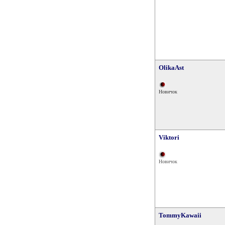
OlikaAst
Новичок
Viktori
Новичок
TommyKawaii