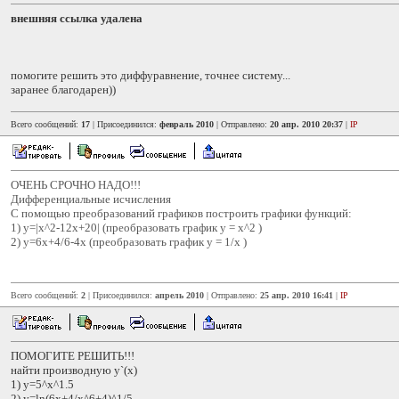
внешняя ссылка удалена
помогите решить это диффуравнение, точнее систему...
заранее благодарен))
Всего сообщений:
17
| Присоединился:
февраль 2010
| Отправлено:
20 апр. 2010 20:37
|
IP
ОЧЕНЬ СРОЧНО НАДО!!!
Дифференциальные исчисления
С помощью преобразований графиков построить графики функций:
1) y=|x^2-12x+20| (преобразовать график y = x^2 )
2) y=6x+4/6-4x (преобразовать график y = 1/х )
Всего сообщений:
2
| Присоединился:
апрель 2010
| Отправлено:
25 апр. 2010 16:41
|
IP
ПОМОГИТЕ РЕШИТЬ!!!
найти производную y`(x)
1) y=5^x^1.5
2) y=ln(6x+4/x^6+4)^1/5