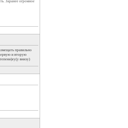
ать. Заранее огромное
азмещать правильно
первую и вторую
тепени)ey(y внизу)