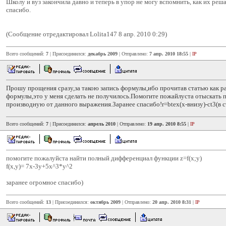
Школу и вуз закончила давно и теперь в упор не могу вспомнить, как их реш
спасибо.
(Сообщение отредактировал Lolita147 8 апр. 2010 0:29)
Всего сообщений:
7
| Присоединился:
декабрь 2009
| Отправлено:
7 апр. 2010 18:55
|
IP
Прошу прощения сразу,за такою запись формулы,ибо прочитав статью как р
формулы,это у меня сделать не получилось.Помогите пожайлуста отыскать 
производную от данного выражения.Заранее спасибо!r=btex(x-внизу)-ct3(в с
Всего сообщений:
7
| Присоединился:
апрель 2010
| Отправлено:
19 апр. 2010 8:55
|
IP
помогите пожалуйста найти полный дифференциал функции z=f(x;y)
f(x,y)= 7x-3y+5x^3*y^2
заранее огромное спасибо)
Всего сообщений:
13
| Присоединился:
октябрь 2009
| Отправлено:
20 апр. 2010 8:31
|
IP