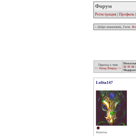
Форум
Регистрация
|
Профиль
» Добро пожаловать, Гость:
Во
Несколь
Переход к теме
32
33
34
<< Назад
Вперед >>
Модерат
Lolita147
Новичок