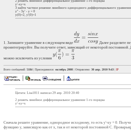
2 решить линейное дифференциальное уравнение 1-го порядка
y'-xy=x
3 найти частное решение линейного однородного дифференциального уравнения
y'' - 3y' - y = 0
y(0)=2, y'(0)=1
1. Запишите уравнение в следующем виде
Далее разделите п
проинтегрируйте. Вы получите ответ, зависящий от некоторой постоянной
можно исключить из условия
Всего сообщений:
5184
| Присоединился:
октябрь 2008
| Отправлено:
30 апр. 2010 9:43
|
IP
Цитата: Lisa1811 написал 29 апр. 2010 20:40
2 решить линейное дифференциальное уравнение 1-го порядка
y'-xy=x
Сначала решите уравнение, однородное исходному, то есть y'-xy = 0. Полу
функцию y, зависящую как от x, так и от некоторой постоянной C. Проварь