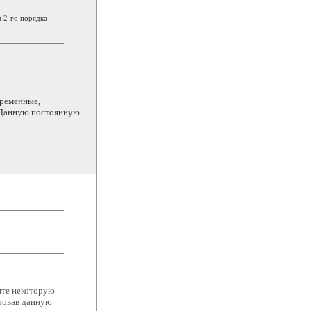
 2-го порядка
еременные,
. Данную постоянную
чите некоторую
ировав данную