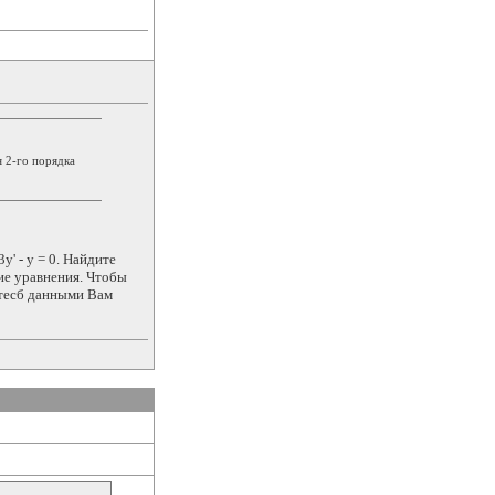
 2-го порядка
' - y = 0. Найдите
ие уравнения. Чтобы
йтесб данными Вам