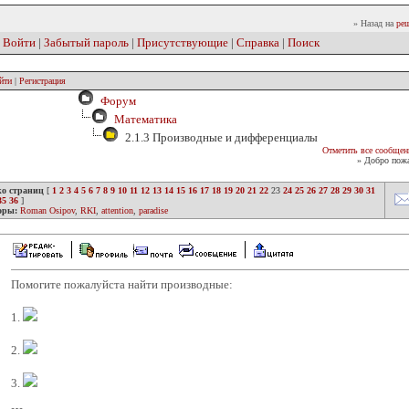
» Назад на
реш
|
Войти
|
Забытый пароль
|
Присутствующие
|
Справка
|
Поиск
йти
|
Регистрация
Форум
Математика
2.1.3 Производные и дифференциалы
Отметить все сообщен
» Добро пожа
ко страниц
[
1
2
3
4
5
6
7
8
9
10
11
12
13
14
15
16
17
18
19
20
21
22
23
24
25
26
27
28
29
30
31
35
36
]
оры:
Roman Osipov
,
RKI
,
attention
,
paradise
Помогите пожалуйста найти производные:
1.
2.
3.