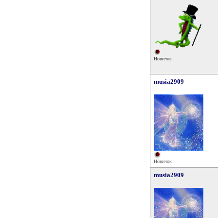
Новичок
musia2909
Новичок
musia2909