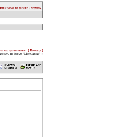
ение задач по физике и термеху
ия как прочитанные
[ Помощь ]
ловать на форум "Математика" «