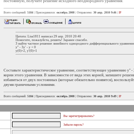
постоянную, получите решение исходного неоднородного уравнения.
Всего сообщений:
5184
| Присоединился:
октябрь 2008
| Отправлено:
30 апр. 2010 9:46
|
IP
Цитата: Lisa1811 написал 29 апр. 2010 20:40
Помогите, пожалуйста, решить! Заранее спасибо.
3 найти частное решение линейного однородного дифференциального уравнения
y'' - 3y' - y = 0
y(0)=2, y'(0)=1
Составьте характеристическое уравнение, соответствующее уравнению y'' - 3y
корни этого уравнения. В зависимости от вида этих корней, запишите решен
избавиться от двух постоянных (которые обязательно появятся), воспользу
двумя граничными условиями.
Всего сообщений:
5184
| Присоединился:
октябрь 2008
| Отправлено:
30 апр. 2010 9:49
|
IP
Вы зарегистрировались?
Забыли пароль?