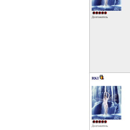
Долгожитель
RKI
Долгожитель