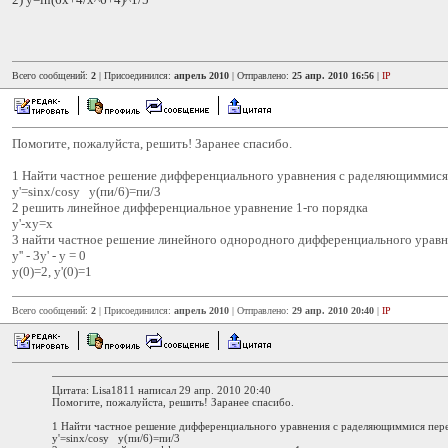
Всего сообщений:
2
| Присоединился:
апрель 2010
| Отправлено:
25 апр. 2010 16:56
|
IP
Помогите, пожалуйста, решить! Заранее спасибо.
1 Найти частное решение дифференциального уравнения с раделяющиммис
y'=sinx/cosy y(пи/6)=пи/3
2 решить линейное дифференциальное уравнение 1-го порядка
y'-xy=x
3 найти частное решение линейного однородного дифференциального уравн
y'' - 3y' - y = 0
y(0)=2, y'(0)=1
Всего сообщений:
2
| Присоединился:
апрель 2010
| Отправлено:
29 апр. 2010 20:40
|
IP
Цитата: Lisa1811 написал 29 апр. 2010 20:40
Помогите, пожалуйста, решить! Заранее спасибо.
1 Найти частное решение дифференциального уравнения с раделяющиммися пе
y'=sinx/cosy y(пи/6)=пи/3