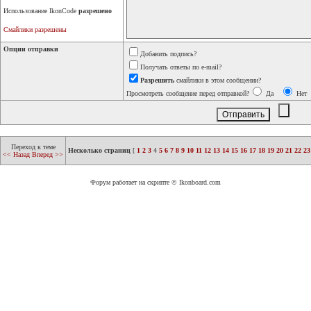
Использование IkonCode
разрешено
Смайлики разрешены
Опции отправки
Добавить подпись?
Получать ответы по e-mail?
Разрешить
смайлики в этом сообщении?
Просмотреть сообщение перед отправкой?
Да
Нет
Переход к теме
Несколько страниц
[
1
2
3
4
5
6
7
8
9
10
11
12
13
14
15
16
17
18
19
20
21
22
23
<< Назад
Вперед >>
Форум работает на скрипте © Ikonboard.com