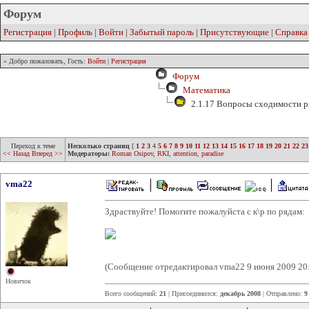
Форум
Регистрация
|
Профиль
|
Войти
|
Забытый пароль
|
Присутствующие
|
Справка
» Добро пожаловать, Гость:
Войти
|
Регистрация
Форум
Математика
2.1.17 Вопросы сходимости р
Переход к теме
Несколько страниц
[
1
2
3
4
5
6
7
8
9
10
11
12
13
14
15
16
17
18
19
20
21
22
23
<< Назад
Вперед >>
Модераторы:
Roman Osipov
,
RKI
,
attention
,
paradise
vma22
Здраствуйте! Помогите пожалуйста с к\р по рядам:
(Сообщение отредактировал vma22 9 июня 2009 20
Новичок
Всего сообщений:
21
| Присоединился:
декабрь 2008
| Отправлено:
9