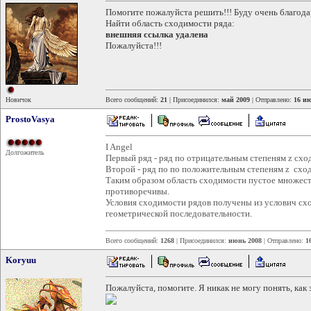
Помогите пожалуйста решить!!! Буду очень благода
Найти область сходимости ряда:
внешняя ссылка удалена
Пожалуйста!!!
Новичок
Всего сообщений:
21
| Присоединился:
май 2009
| Отправлено:
16 ию
ProstoVasya
I Angel
Долгожитель
Первый ряд - ряд по отрицательным степеням z сходит
Второй - ряд по по положительным степеням z сходит
Таким образом область сходимости пустое множест
противоречивы.
Условия сходимости рядов получены из услович сх
геометрической последовательности.
Всего сообщений:
1268
| Присоединился:
июнь 2008
| Отправлено:
1
Koryuu
Пожалуйста, помогите. Я никак не могу понять, как 