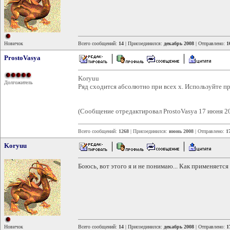
Новичок
Всего сообщений:
14
| Присоединился:
декабрь 2008
| Отправлено:
1
ProstoVasya
Koryuu
Долгожитель
Ряд сходится абсолютно при всех x. Используйте п
(Сообщение отредактировал ProstoVasya 17 июня 2
Всего сообщений:
1268
| Присоединился:
июнь 2008
| Отправлено:
1
Koryuu
Боюсь, вот этого я и не понимаю... Как применяется
Новичок
Всего сообщений:
14
| Присоединился:
декабрь 2008
| Отправлено:
1