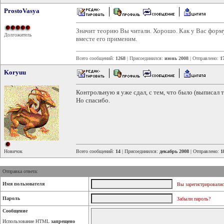
ProstoVasya
Значит теорию Вы читали. Хорошо. Как у Вас форм
Долгожитель
вместе его применим.
Всего сообщений:
1268
| Присоединился:
июнь 2008
| Отправлено:
1
Koryuu
Контрольную я уже сдал, с тем, что было (выписал 
Но спасибо.
Новичок
Всего сообщений:
14
| Присоединился:
декабрь 2008
| Отправлено:
1
Отправка ответа:
Имя пользователя
Вы зарегистрировалис
Пароль
Забыли пароль?
Сообщение
Использование HTML
запрещено