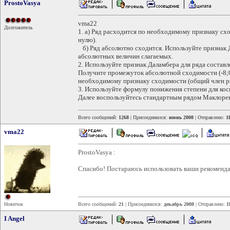
ProstoVasya
vma22
Долгожитель
1. а) Ряд расходится по необходимому признаку сх
нулю).
б) Ряд абсолютно сходится. Используйте признак Д
абсолютных величин слагаемых.
2. Используйте признак Даламбера для ряда состав
Получите промежуток абсолютной сходимости (-8;0)
необходимому признаку сходимости (общий член ря
3. Используйте формулу понижения степени для кос
Далее воспользуйтесь стандартным рядом Маклорен
Всего сообщений:
1268
| Присоединился:
июнь 2008
| Отправлено:
1
vma22
ProstoVasya :
Спасибо! Постараюсь использовать ваши рекоменда
Новичок
Всего сообщений:
21
| Присоединился:
декабрь 2008
| Отправлено:
1
I Angel