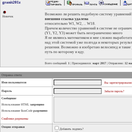
granit201z
Возможно ли решить подобную систему уравнений
Новичок
внешняя ссылка удалена
относительно W1, W2, ... W18.
Причем количество уравнений в системе не ограничив
(Y1, Y2, Y3) может быть неограниченно много
Я не являюсь математиком и мне сложно выработать
над этой системой уже полгода и некоторых результ
решения. Возможно я изобретаю велосипед и такие
путь по которому я иду.
Всего сообщений:
1
| Присоединился:
март 2017
| Отправлено:
12 ма
Отправка ответа:
Имя пользователя
Вы зарегистрировалис
Пароль
Забыли пароль?
Сообщение
Использование HTML
запрещено
Использование IkonCode
разрешено
Смайлики разрешены
Опции отправки
Добавить подпись?