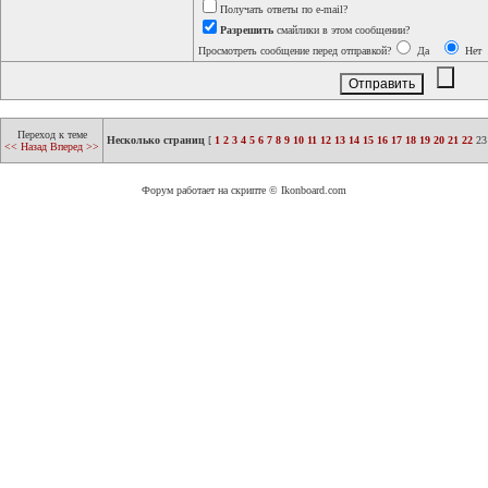
Получать ответы по e-mail?
Разрешить
смайлики в этом сообщении?
Просмотреть сообщение перед отправкой?
Да
Нет
Переход к теме
Несколько страниц
[
1
2
3
4
5
6
7
8
9
10
11
12
13
14
15
16
17
18
19
20
21
22
23
<< Назад
Вперед >>
Форум работает на скрипте © Ikonboard.com