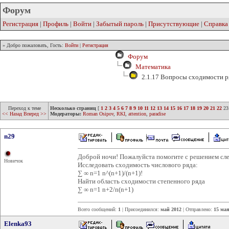
Форум
Регистрация
|
Профиль
|
Войти
|
Забытый пароль
|
Присутствующие
|
Справка
» Добро пожаловать, Гость:
Войти
|
Регистрация
Форум
Математика
2.1.17 Вопросы сходимости р
Переход к теме
Несколько страниц
[
1
2
3
4
5
6
7
8
9
10
11
12
13
14
15
16
17
18
19
20
21
22
23
<< Назад
Вперед >>
Модераторы:
Roman Osipov
,
RKI
,
attention
,
paradise
n29
Доброй ночи! Пожалуйста помогите с решением с
Новичок
Исследовать сходимость числового ряда:
∑ ∞ n=1 n^(n+1)/(n+1)!
Найти область сходимости степенного ряда
∑ ∞ n=1 n+2/n(n+1)
Всего сообщений:
1
| Присоединился:
май 2012
| Отправлено:
15 мая
Elenka93