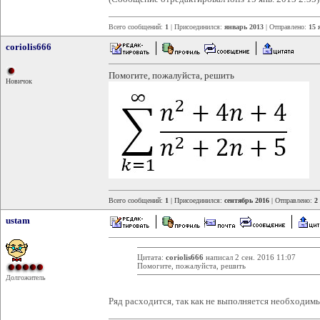
Всего сообщений:
1
| Присоединился:
январь 2013
| Отправлено:
15 
coriolis666
Помогите, пожалуйста, решить
Новичок
Всего сообщений:
1
| Присоединился:
сентябрь 2016
| Отправлено:
2
ustam
Цитата:
coriolis666
написал 2 сен. 2016 11:07
Помогите, пожалуйста, решить
Долгожитель
Ряд расходится, так как не выполняется необходим