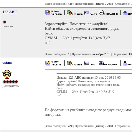
Всего сообщений:
420
| Присоединился:
декабрь 2008
| Отправлено:
123 ABC
Здравствуйте! Помогите, пожалуйста!
Новичок
Найти область сходимости степенного ряда:
беск.
СУММ 2^(n-1)*x^(2*n-1) / (4*n-3)^2
n=1
Всего сообщений:
1
| Присоединился:
октябрь 2016
| Отправлено:
13
ustam
Цитата:
123 ABC
написал 13 окт. 2016 18:03
Здравствуйте! Помогите, пожалуйста!
Найти область сходимости степенного ряда:
Долгожитель
беск.
СУММ 2^(n-1)*x^(2*n-1) / (4*n-3)^2
n=1
По формуле из учебника находите радиус сходимост
интервала
Всего сообщений:
420
| Присоединился:
декабрь 2008
| Отправлено: