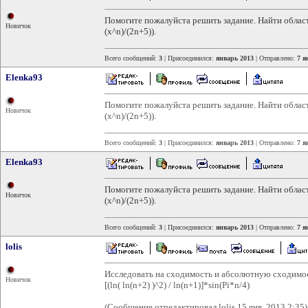
Помогите пожалуйста решить задание. Найти област
Новичок
(x^n)/(2n+5)).
Всего сообщений:
3
| Присоединился:
январь 2013
| Отправлено:
7 я
Elenka93
Помогите пожалуйста решить задание. Найти област
Новичок
(x^n)/(2n+5)).
Всего сообщений:
3
| Присоединился:
январь 2013
| Отправлено:
7 я
Elenka93
Помогите пожалуйста решить задание. Найти област
Новичок
(x^n)/(2n+5)).
Всего сообщений:
3
| Присоединился:
январь 2013
| Отправлено:
7 я
lolis
Исследовать на сходимость и абсолютную сходимо
Новичок
[(ln( ln(n+2) )^2) / ln(n+1)]*sin(Pi*n/4)
(Сообщение отредактировал lolis 15 янв. 2013 2:35)