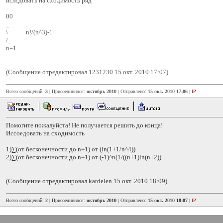
ислєдовать на сходимость ряд
00
_
\ n!/(n^3)-1
/_
n=1
(Сообщение отредактировал 1231230 15 окт. 2010 17:07)
Всего сообщений:
3
| Присоединился:
октябрь 2010
| Отправлено:
15 окт. 2010 17:06
|
IP
Помогите пожалуйста! Не получается решить до конца!
Иссоедовать на сходимость
1)∑(от бесконечности до n=1) от (ln⁡(1+1/n^4))
2)∑(от бесконечности до n=1) от (-1)^n(1/((n+1)ln(n+2))
(Сообщение отредактировал kardelen 15 окт. 2010 18:09)
Всего сообщений:
2
| Присоединился:
октябрь 2010
| Отправлено:
15 окт. 2010 18:07
|
IP