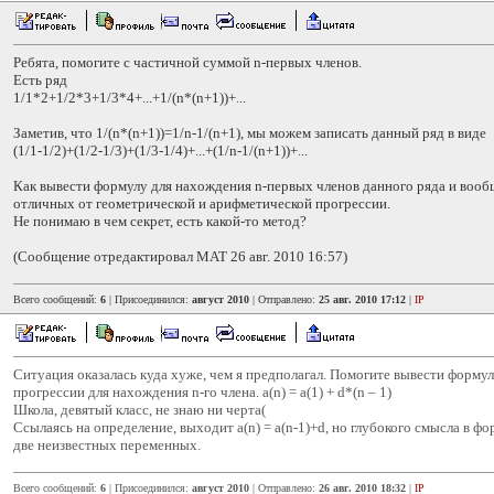
Ребята, помогите с частичной суммой n-первых членов.
Есть ряд
1/1*2+1/2*3+1/3*4+...+1/(n*(n+1))+...
Заметив, что 1/(n*(n+1))=1/n-1/(n+1), мы можем записать данный ряд в виде
(1/1-1/2)+(1/2-1/3)+(1/3-1/4)+...+(1/n-1/(n+1))+...
Как вывести формулу для нахождения n-первых членов данного ряда и вооб
отличных от геометрической и арифметической прогрессии.
Не понимаю в чем секрет, есть какой-то метод?
(Сообщение отредактировал MAT 26 авг. 2010 16:57)
Всего сообщений:
6
| Присоединился:
август 2010
| Отправлено:
25 авг. 2010 17:12
|
IP
Ситуация оказалась куда хуже, чем я предполагал. Помогите вывести форму
прогрессии для нахождения n-го члена. a(n) = a(1) + d*(n – 1)
Школа, девятый класс, не знаю ни черта(
Ссылаясь на определение, выходит a(n) = a(n-1)+d, но глубокого смысла в фо
две неизвестных переменных.
Всего сообщений:
6
| Присоединился:
август 2010
| Отправлено:
26 авг. 2010 18:32
|
IP