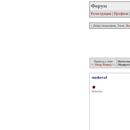
Форум
Регистрация
|
Профиль
» Добро пожаловать, Гость:
Во
Переход к теме
Несколь
<< Назад
Вперед >>
Модерат
staskoval
Новичок