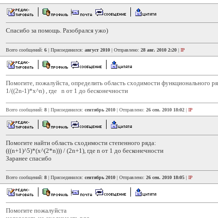
Спасибо за помощь. Разобрался ужо)
Всего сообщений:
6
| Присоединился:
август 2010
| Отправлено:
28 авг. 2010 2:20
|
IP
Помогите, пожалуйста, определить область сходимости функционального ря
1/((2n-1)*x^n) , где n от 1 до бесконечности
Всего сообщений:
8
| Присоединился:
сентябрь 2010
| Отправлено:
26 сен. 2010 18:02
|
IP
Помогите найти область сходимости степенного ряда:
(((n+1)^5)*(x^(2*n))) / (2n+1), где n от 1 до бесконечности
Заранее спасибо
Всего сообщений:
8
| Присоединился:
сентябрь 2010
| Отправлено:
26 сен. 2010 18:05
|
IP
Помогите пожалуйста