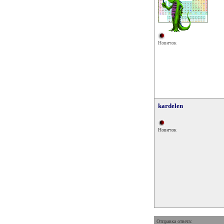
Новичок
kardelen
Новичок
Отправка ответа: