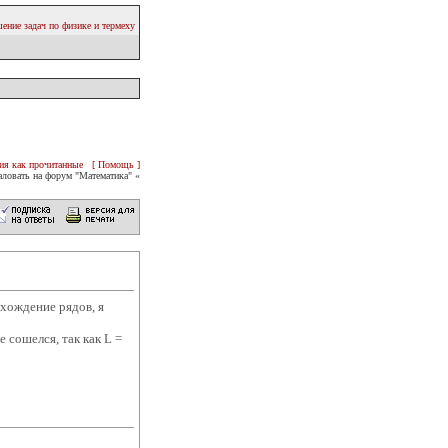
ение задач по физике и термеху
ия как прочитанные
[ Помощь ]
ловать на форум "Математика" «
хождение рядов, я
 сошелся, так как L =