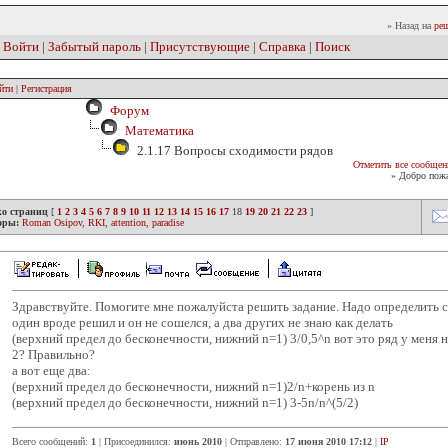
» Назад на
реш
|
Войти
|
Забытый пароль
|
Присутствующие
|
Справка
|
Поиск
йти
|
Регистрация
Форум
Математика
2.1.17 Вопросы сходимости рядов
Отметить все сообщен
» Добро пожа
ко страниц
[
1
2
3
4
5
6
7
8
9
10
11
12
13
14
15
16
17
18
19
20
21
22
23
]
оры:
Roman Osipov
,
RKI
,
attention
,
paradise
Здравствуйте. Помогите мне пожалуйста решить задание. Надо определить с
один вроде решил и он не сошелся, а два других не знаю как делать
(верхний предел до бесконечности, нижний n=1) 3/0,5^n вот это ряд у меня не
2? Правильно?
а вот еще два:
(верхний предел до бесконечности, нижний n=1)2/n+корень из n
(верхний предел до бесконечности, нижний n=1) 3-5n/n^(5/2)
Всего сообщений:
1
| Присоединился:
июнь 2010
| Отправлено:
17 июня 2010 17:12
|
IP