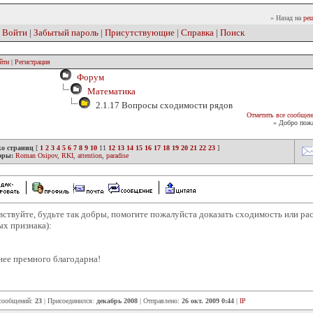
» Назад на
реш
|
Войти
|
Забытый пароль
|
Присутствующие
|
Справка
|
Поиск
йти
|
Регистрация
Форум
Математика
2.1.17 Вопросы сходимости рядов
Отметить все сообщен
» Добро пожа
ко страниц
[
1
2
3
4
5
6
7
8
9
10
11
12
13
14
15
16
17
18
19
20
21
22
23
]
оры:
Roman Osipov
,
RKI
,
attention
,
paradise
вствуйте, будьте так добры, помогите пожалуйста доказать сходимость или ра
ых признака):
нее премного благодарна!
 сообщений:
23
| Присоединился:
декабрь 2008
| Отправлено:
26 окт. 2009 0:44
|
IP