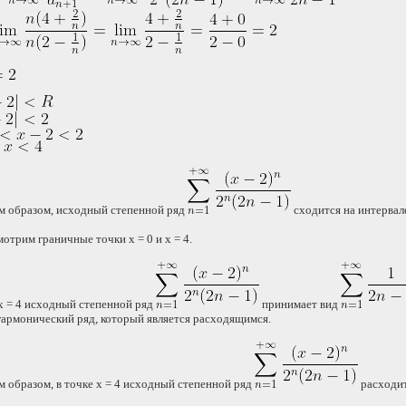
м образом, исходный степенной ряд
сходится на интерва
отрим граничные точки x = 0 и x = 4.
x = 4 исходный степенной ряд
принимает вид
гармонический ряд, который является расходящимся.
м образом, в точке x = 4 исходный степенной ряд
расходит