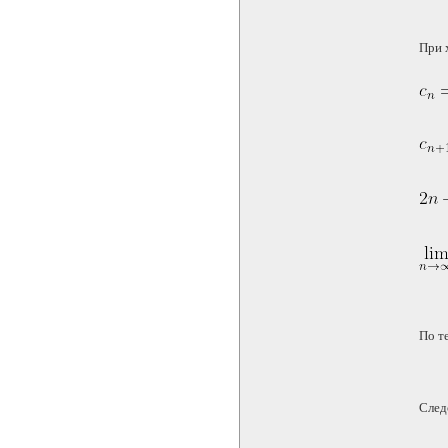
При 
По т
След