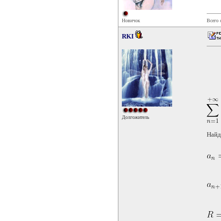
Новичок
Всего
RKI
Долгожитель
Найд