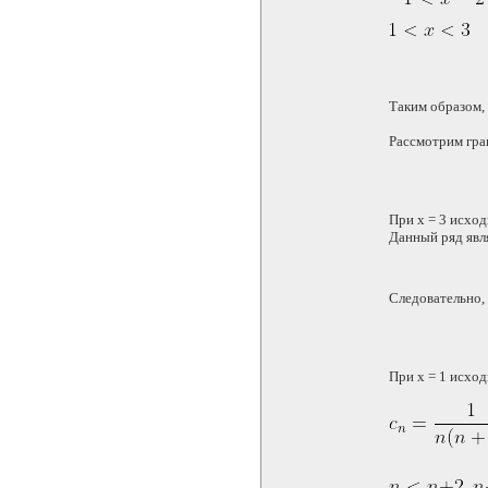
Таким образом,
Рассмотрим гран
При x = 3 исхо
Данный ряд явл
Следовательно, 
При x = 1 исхо