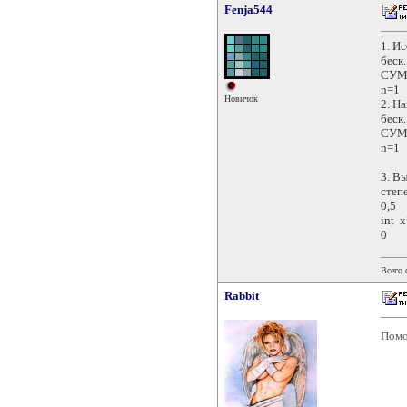
Fenja544
1. И
беск.
СУМ
n=1
Новичок
2. Н
беск.
СУММ
n=1
3. В
степ
0,5
int 
0
Всего
Rabbit
Помо