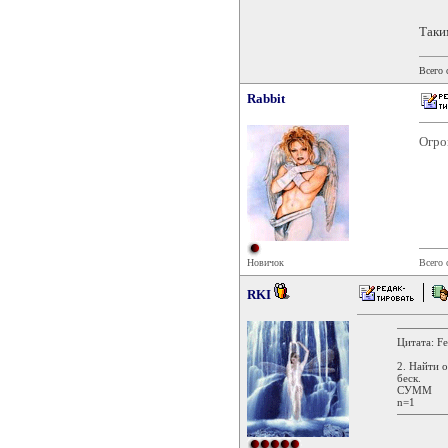
Таки
Всего
Rabbit
Огро
Новичок
Всего
RKI
Цитата: Fe
2. Найти 
беск.
СУММ ((x
n=1