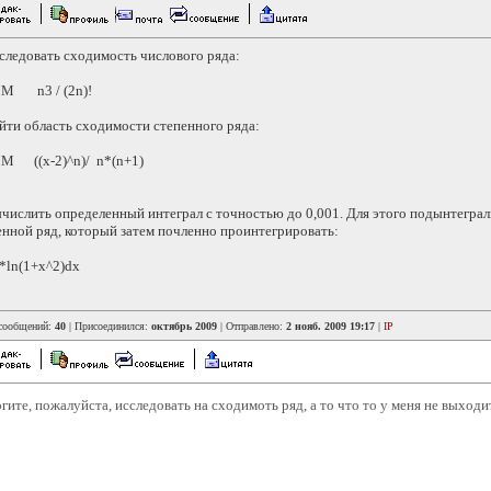
сследовать сходимость числового ряда:
М n3 / (2n)!
айти область сходимости степенного ряда:
 ((x-2)^n)/ n*(n+1)
ычислить определенный интеграл с точностью до 0,001. Для этого подынтегра
енной ряд, который затем почленно проинтегрировать:
x*ln(1+x^2)dx
 сообщений:
40
| Присоединился:
октябрь 2009
| Отправлено:
2 нояб. 2009 19:17
|
IP
гите, пожалуйста, исследовать на сходимоть ряд, а то что то у меня не выходи