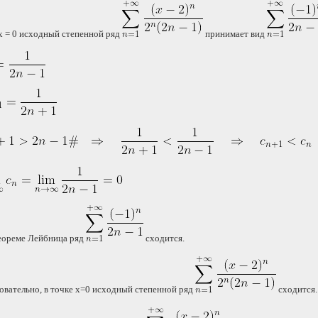
x = 0 исходный степенной ряд
принимает вид
еореме Лейбница ряд
сходится.
овательно, в точке x=0 исходный степенной ряд
сходится.