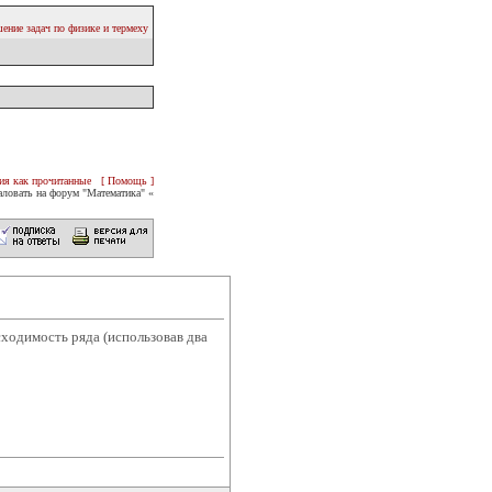
ение задач по физике и термеху
ия как прочитанные
[ Помощь ]
ловать на форум "Математика" «
сходимость ряда (использовав два