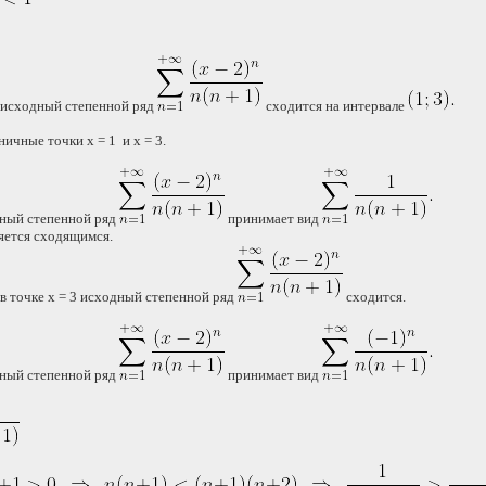
 исходный степенной ряд
сходится на интервале
ичные точки x = 1 и x = 3.
дный степенной ряд
принимает вид
яется сходящимся.
в точке x = 3 исходный степенной ряд
сходится.
дный степенной ряд
принимает вид