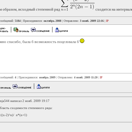
м образом, исходный степенной ряд
сходится на интерва
 сообщений:
5184
| Присоединился:
октябрь 2008
| Отправлено:
3 нояб. 2009 22:16
|
IP
мно спасибо, была б возможность поцеловала б
 сообщений:
4
| Присоединился:
ноябрь 2009
| Отправлено:
4 нояб. 2009 11:20
|
IP
nja544 написал 2 нояб. 2009 19:17
область сходимости степенного ряда:
-2)^n)/ n*(n+1)