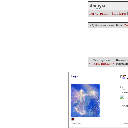
Форум
Регистрация
|
Профиль
» Добро пожаловать, Гость:
Во
Переход к теме
Несколь
<< Назад
Вперед >>
Модерат
Light
Здра
разн
Зара
Новичок
Всего