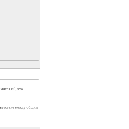
мится к 0, что
тветствие между общим