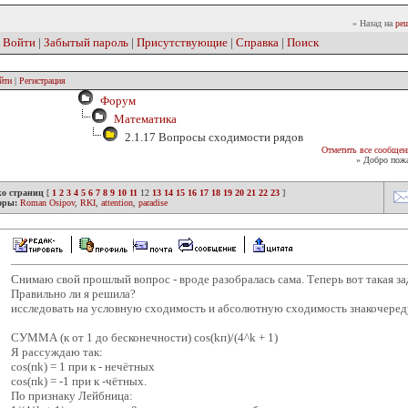
» Назад на
реш
|
Войти
|
Забытый пароль
|
Присутствующие
|
Справка
|
Поиск
йти
|
Регистрация
Форум
Математика
2.1.17 Вопросы сходимости рядов
Отметить все сообщен
» Добро пожа
ко страниц
[
1
2
3
4
5
6
7
8
9
10
11
12
13
14
15
16
17
18
19
20
21
22
23
]
оры:
Roman Osipov
,
RKI
,
attention
,
paradise
Снимаю свой прошлый вопрос - вроде разобралась сама. Теперь вот такая за
Правильно ли я решила?
исследовать на условную сходимость и абсолютную сходимость знакочере
СУММА (к от 1 до бесконечности) cos(kп)/(4^k + 1)
Я рассуждаю так:
cos(пk) = 1 при к - нечётных
cos(пk) = -1 при к -чётных.
По признаку Лейбница: