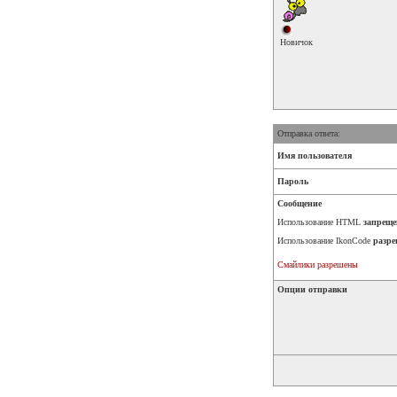
Новичок
Отправка ответа:
Имя пользователя
Пароль
Сообщение
Использование HTML
запреще
Использование IkonCode
разре
Смайлики разрешены
Опции отправки