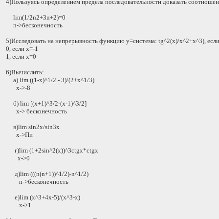
4)Пользуясь определением предела последовательности доказать соотноше
lim(1/2n2+3n+2)=0
n->бесконечность
5)Исследовать на непрерывность функцию y=система: tg^2(x)/x^2+x^3), если 
0, если х=-1
1, если х=0
6)Вычислить:
а) lim ((1-x)^1/2 - 3)/(2+x^1/3)
x->-8
б) lim [(x+1)^3/2-(x-1)^3/2]
x-> бесконечность
в)lim sin2x/sin3x
x->Пи
г)lim (1+2sin^2(x))^3ctgx*ctgx
x->0
д)lim (((n(n+1))^1/2)-n^1/2)
n->бесконечность
е)lim (x^3+4x-5)/(x^3-x)
x->1