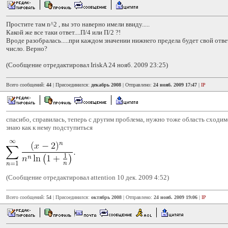
Простите там n^2 , вы это наверно имели ввиду.....
Какой же все таки ответ....П/4 или П/2 ?!
Вроде разобралась.....при каждом значении нижнего предела будет свой отве
число. Верно?
(Сообщение отредактировал IriskA 24 нояб. 2009 23:25)
Всего сообщений:
44
| Присоединился:
декабрь 2008
| Отправлено:
24 нояб. 2009 17:47
|
IP
спасибо, справилась, теперь с другим проблема, нужно тоже область сходимо
знаю как к нему подступиться
(Сообщение отредактировал attention 10 дек. 2009 4:52)
Всего сообщений:
54
| Присоединился:
октябрь 2008
| Отправлено:
24 нояб. 2009 19:06
|
IP