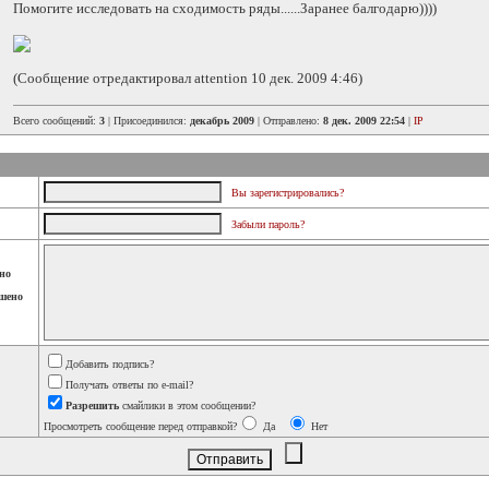
Помогите исследовать на сходимость ряды......Заранее балгодарю))))
(Сообщение отредактировал attention 10 дек. 2009 4:46)
Всего сообщений:
3
| Присоединился:
декабрь 2009
| Отправлено:
8 дек. 2009 22:54
|
IP
Вы зарегистрировались?
Забыли пароль?
но
шено
Добавить подпись?
Получать ответы по e-mail?
Разрешить
смайлики в этом сообщении?
Просмотреть сообщение перед отправкой?
Да
Нет