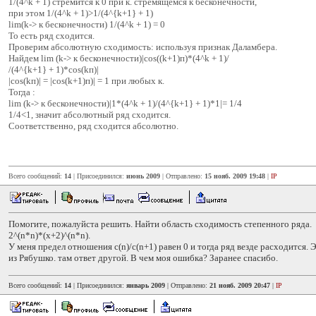
1/(4^k + 1) стремится к 0 при к. стремящемся к бесконечности,
при этом 1/(4^k + 1)>1/(4^{k+1} + 1)
lim(k-> к бесконечности) 1/(4^k + 1) = 0
То есть ряд сходится.
Проверим абсолютную сходимость: используя признак Даламбера.
Найдем lim (k-> к бесконечности)|cos((k+1)п)*(4^k + 1)/
/(4^{k+1} + 1)*cos(kп)|
|cos(kп)| = |cos(k+1)п)| = 1 при любых к.
Тогда :
lim (k-> к бесконечности)|1*(4^k + 1)/(4^{k+1} + 1)*1|= 1/4
1/4<1, значит абсолютный ряд сходится.
Соответственно, ряд сходится абсолютно.
Всего сообщений:
14
| Присоединился:
июнь 2009
| Отправлено:
15 нояб. 2009 19:48
|
IP
Помогите, пожалуйста решить. Найти область сходимость степенного ряда.
2^(n*n)*(x+2)^(n*n).
У меня предел отношения c(n)/c(n+1) равен 0 и тогда ряд везде расходится. 
из Рябушко. там ответ другой. В чем моя ошибка? Заранее спасибо.
Всего сообщений:
14
| Присоединился:
январь 2009
| Отправлено:
21 нояб. 2009 20:47
|
IP