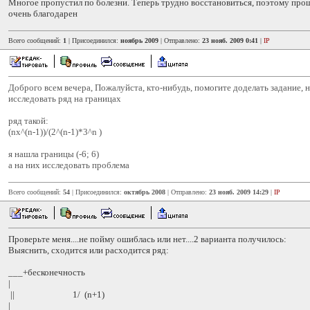
Многое пропустил по болезни. Теперь трудно восстановиться, поэтому про
очень благодарен
Всего сообщений:
1
| Присоединился:
ноябрь 2009
| Отправлено:
23 нояб. 2009 0:41
|
IP
Доброго всем вечера, Пожалуйста, кто-нибудь, помогите доделать задание, 
исследовать ряд на границах
ряд такой:
(nx^(n-1))/(2^(n-1)*3^n )
я нашла границы (-6; 6)
а на них исследовать проблема
Всего сообщений:
54
| Присоединился:
октябрь 2008
| Отправлено:
23 нояб. 2009 14:29
|
IP
Проверьте меня....не пойму ошиблась или нет....2 варианта получилось:
Выяснить, сходится или расходится ряд:
___+бесконечность
|
|| 1/ (n+1)
|