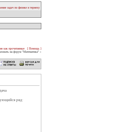
ение задач по физике и термеху
ия как прочитанные
[ Помощь ]
ловать на форум "Математика" «
дача
дующийся ряд: