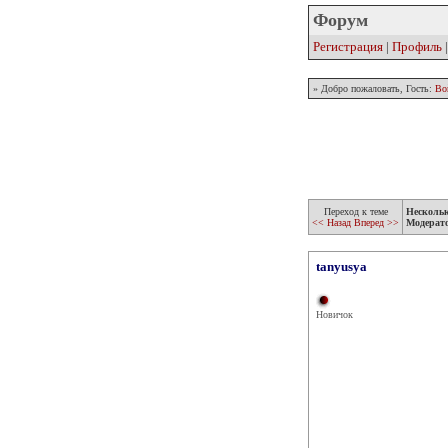
Форум
Регистрация
|
Профиль
» Добро пожаловать, Гость:
Во
Переход к теме
Несколь
<< Назад
Вперед >>
Модерат
tanyusya
Новичок