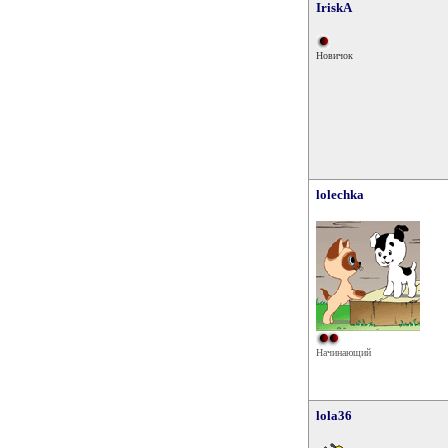
IriskA
Новичок
lolechka
Начинающий
lola36