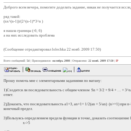
Доброго всем вечера, помогите доделать задание, никак не получается иссле
ряд такой:
(nx^(n-1))/(2^(n-1)*3^n )
я нашла границы (-6; 6)
а на них исследовать проблема
(Сообщение отредактировал lolechka 22 нояб. 2009 17:50)
Всего сообщений:
54
| Присоединился:
октябрь 2008
| Отправлено:
22 нояб. 2009 17:50
|
IP
Прошу помочь мне с элементарными заданиями по матану:
1)Сходится ли последовательность с общим членом Sn = 3/2 + 9/4 + … + 3
ответ.
2)Доказать, что последовательность a1=3, an+1= 1/2(an + 5/an) (n>=1) при 
конечный предел.
3)Пользуясь определением предела функции в точке, доказать соотношение li
x->5