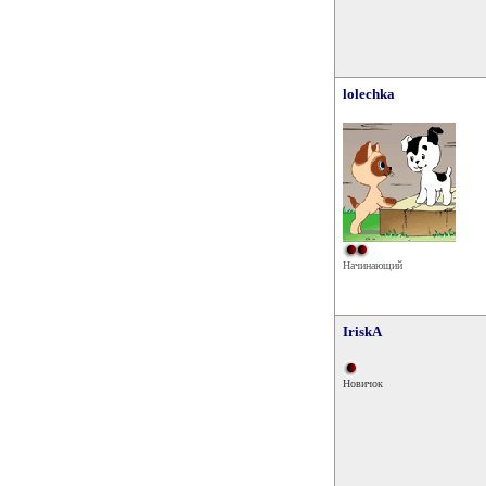
lolechka
Начинающий
IriskA
Новичок