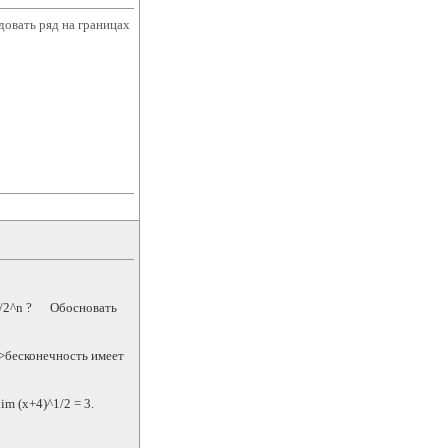
довать ряд на границах
^n/2^n ? Обосновать
n->бесконечность имеет
m (х+4)^1/2 = 3.