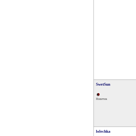
SwetSun
Новичок
lolechka