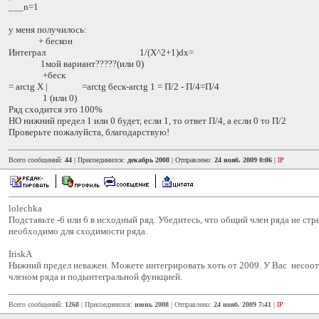
___n=1
у меня получилось:
+ бескон
Интеграл 1/(X^2+1)dx=
1мой вариант?????(или 0)
+беск
= arctg X | =arctg беск-arctg 1 = П/2 - П/4=П/4
1 (или 0)
Ряд сходится это 100%
НО нижний предел 1 или 0 будет, если 1, то ответ П/4, а если 0 то П/2
Проверьте пожалуйста, благодарствую!
Всего сообщений:
44
| Присоединился:
декабрь 2008
| Отправлено:
24 нояб. 2009 0:06
|
IP
lolechka
Подставьте -6 или 6 в исходный ряд. Убедитесь, что общий член ряда не стре
необходимо для сходимости ряда.
IriskA
Нижний предел неважен. Можете интегрировать хоть от 2009. У Вас несоо
членом ряда и подынтегральной функцией.
Всего сообщений:
1268
| Присоединился:
июнь 2008
| Отправлено:
24 нояб. 2009 7:41
|
IP