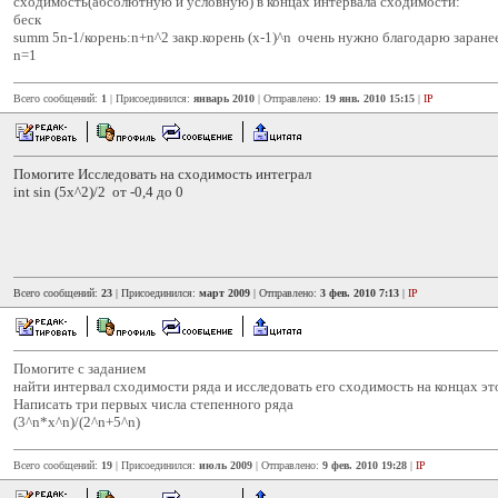
сходимость(абсолютную и условную) в концах интервала сходимости:
беск
summ 5n-1/корень:n+n^2 закр.корень (х-1)^n очень нужно благодарю заране
n=1
Всего сообщений:
1
| Присоединился:
январь 2010
| Отправлено:
19 янв. 2010 15:15
|
IP
Помогите Исследовать на сходимость интеграл
int sin (5x^2)/2 от -0,4 до 0
Всего сообщений:
23
| Присоединился:
март 2009
| Отправлено:
3 фев. 2010 7:13
|
IP
Помогите с заданием
найти интервал сходимости ряда и исследовать его сходимость на концах эт
Написать три первых числа степенного ряда
(3^n*х^n)/(2^n+5^n)
Всего сообщений:
19
| Присоединился:
июль 2009
| Отправлено:
9 фев. 2010 19:28
|
IP