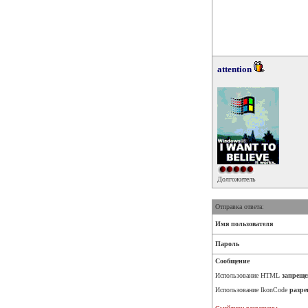
attention
Долгожитель
Отправка ответа:
Имя пользователя
Пароль
Сообщение
Использование HTML
запреще
Использование IkonCode
разре