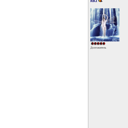
RKI
Долгожитель