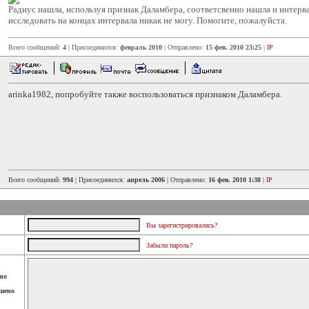
Радиус нашла, используя признак Даламбера, соответсвенно нашла и интервал 
исследовать на концах интервала никак не могу. Помогите, пожалуйста.
Всего сообщений:
4
| Присоединился:
февраль 2010
| Отправлено:
15 фев. 2010 23:25
|
IP
arinka1982, попробуйте также воспользоваться признаком Даламбера.
Всего сообщений:
994
| Присоединился:
апрель 2006
| Отправлено:
16 фев. 2010 1:38
|
IP
Вы зарегистрировались?
Забыли пароль?
но
шено