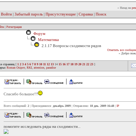
» Назад на
реш
|
Войти
|
Забытый пароль
|
Присутствующие
|
Справка
|
Поиск
йти
|
Регистрация
Форум
Математика
2.1.17 Вопросы сходимости рядов
Отметить все сообщен
» Добро пожа
ко страниц
[
1
2
3
4
5
6
7
8
9
10
11
12
13
14
15
16
17
18
19
20
21
22
23
]
оры:
Roman Osipov
,
RKI
,
attention
,
paradise
Спасибо большое!!!
Всего сообщений:
2
| Присоединился:
декабрь 2009
| Отправлено:
18 дек. 2009 16:48
|
IP
помогите исследовать ряды на сходимости...