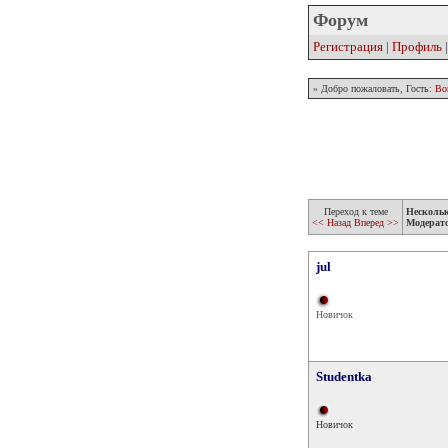
Форум
Регистрация
|
Профиль
» Добро пожаловать, Гость:
Во
Переход к теме
Несколь
<< Назад
Вперед >>
Модерат
jul
Новичок
Studentka
Новичок