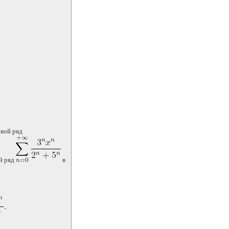
овой ряд
й ряд
в