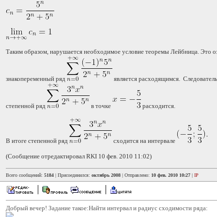
Таким образом, нарушается необходимое условие теоремы Лейбница. Это оз
знакопеременный ряд
является расходящимся. Следовател
степенной ряд
в точке
расходится.
В итоге степенной ряд
сходится на интервале
(Сообщение отредактировал RKI 10 фев. 2010 11:02)
Всего сообщений:
5184
| Присоединился:
октябрь 2008
| Отправлено:
10 фев. 2010 10:27
|
IP
Добрый вечер! Задание такое:Найти интервал и радиус сходимости ряда: