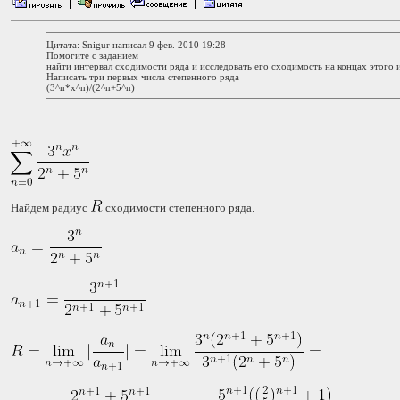
Цитата: Snigur написал 9 фев. 2010 19:28
Помогите с заданием
найти интервал сходимости ряда и исследовать его сходимость на концах этого 
Написать три первых числа степенного ряда
(3^n*х^n)/(2^n+5^n)
Найдем радиус
сходимости степенного ряда.