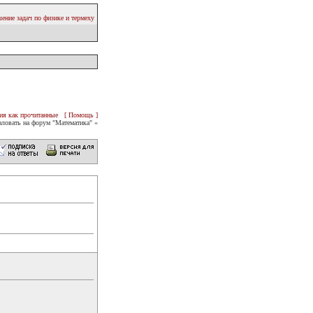
ение задач по физике и термеху
ия как прочитанные
[ Помощь ]
ловать на форум "Математика" «