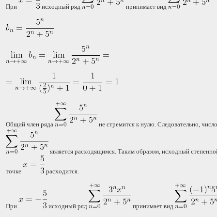
При
исходный ряд
принимает вид
Общий член ряда
не стремится к нулю. Следовательно, числ
является расходящимся. Таким образом, исходный степенно
точке
расходится.
При
исходный ряд
принимает вид