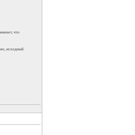
начает, что
ьно, исходный