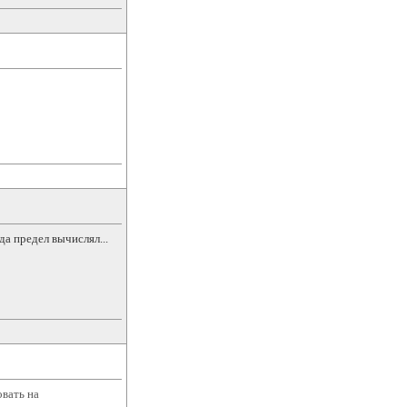
да предел вычислял...
овать на