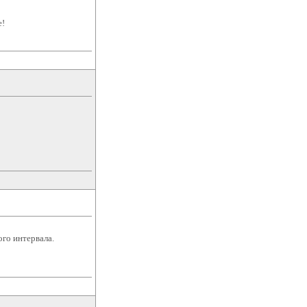
е!
ого интервала.