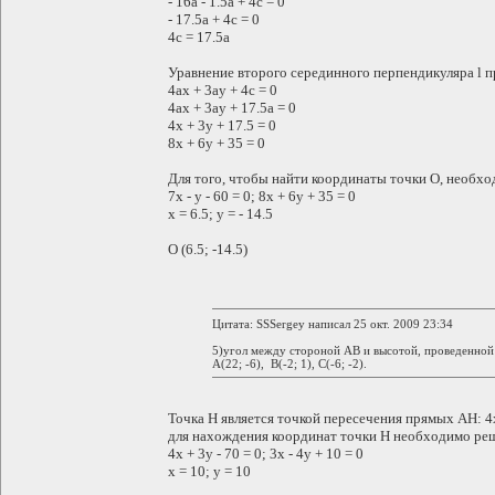
- 16a - 1.5a + 4c = 0
- 17.5a + 4c = 0
4c = 17.5a
Уравнение второго серединного перпендикуляра l п
4ax + 3ay + 4c = 0
4ax + 3ay + 17.5a = 0
4x + 3y + 17.5 = 0
8x + 6y + 35 = 0
Для того, чтобы найти координаты точки O, необх
7x - y - 60 = 0; 8x + 6y + 35 = 0
x = 6.5; y = - 14.5
O (6.5; -14.5)
Цитата: SSSergey написал 25 окт. 2009 23:34
5)угол между стороной AB и высотой, проведенной
A(22; -6), B(-2; 1), C(-6; -2).
Точка H является точкой пересечения прямых AH: 4
для нахождения координат точки H необходимо ре
4x + 3y - 70 = 0; 3x - 4y + 10 = 0
x = 10; y = 10