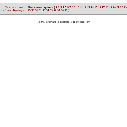
Переход к теме
Несколько страниц
[
1
2
3
4
5
6
7
8
9
10
11
12
13
14
15
16
17
18
19
20
21
22
23
<< Назад
Вперед >>
29
30
31
32
33
34
35
36
37
38
39
]
Форум работает на скрипте © Ikonboard.com