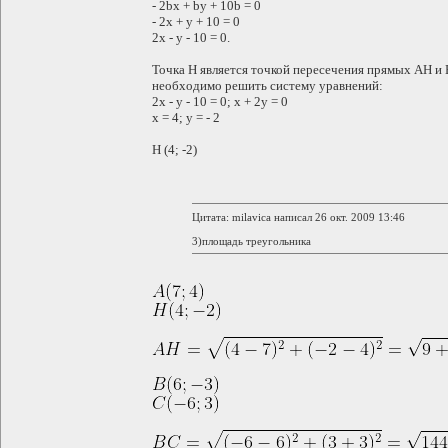
- 2bx + by + 10b = 0
- 2x + y + 10 = 0
2x - y - 10 = 0.
Точка H является точкой пересечения прямых AH и
необходимо решить систему уравнений:
2x - y - 10 = 0; x + 2y = 0
x = 4; y = - 2
H (4; -2)
Цитата: milavica написал 26 окт. 2009 13:46
3)площадь треугольника