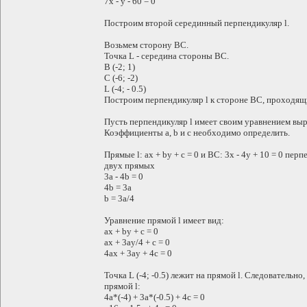
7x - y - 60 = 0
Построим второй серединный перпендикуляр l.
Возьмем сторону BC.
Точка L - середина стороны BC.
B (-2; 1)
C (-6; -2)
L (-4; - 0.5)
Построим перпендикуляр l к стороне BC, проходящи
Пусть перпендикуляр l имеет своим уравнением выра
Коэффициенты a, b и c необходимо определить.
Прямые l: ax + by + c = 0 и BC: 3x - 4y + 10 = 0 п
двух прямых
3a - 4b = 0
4b = 3a
b = 3a/4
Уравнение прямой l имеет вид:
ax + by + c = 0
ax + 3ay/4 + c = 0
4ax + 3ay + 4c = 0
Точка L (-4; -0.5) лежит на прямой l. Следователь
прямой l:
4a*(-4) + 3a*(-0.5) + 4c = 0