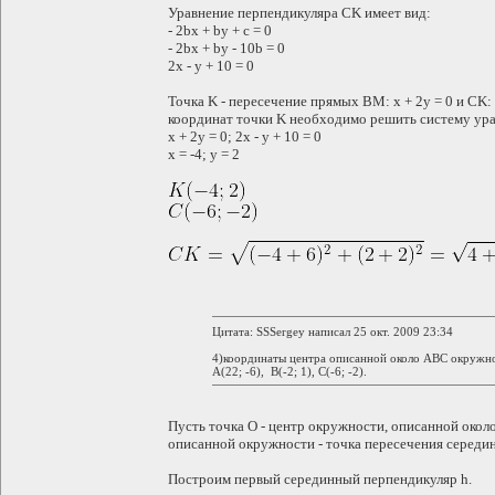
Уравнение перпендикуляра CK имеет вид:
- 2bx + by + c = 0
- 2bx + by - 10b = 0
2x - y + 10 = 0
Точка K - пересечение прямых BM: x + 2y = 0 и CK: 
координат точки K необходимо решить систему ур
x + 2y = 0; 2x - y + 10 = 0
x = -4; y = 2
Цитата: SSSergey написал 25 окт. 2009 23:34
4)координаты центра описанной около ABC окружн
A(22; -6), B(-2; 1), C(-6; -2).
Пусть точка O - центр окружности, описанной окол
описанной окружности - точка пересечения середи
Построим первый серединный перпендикуляр h.