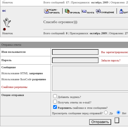
Новичок
Всего сообщений:
17
| Присоединился:
октябрь 2009
| Отправлено:
2
oc
Спасибо огромное)))
Новичок
Всего сообщений:
8
| Присоединился:
октябрь 2009
| Отправлено:
27
Отправка ответа:
Имя пользователя
Вы зарегистрировалис
Пароль
Забыли пароль?
Сообщение
Использование HTML
запрещено
Использование IkonCode
разрешено
Смайлики разрешены
Опции отправки
Добавить подпись?
Получать ответы по e-mail?
Разрешить
смайлики в этом сообщении?
Просмотреть сообщение перед отправкой?
Да
Нет