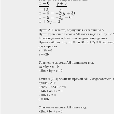
Пусть AH - высота, опущенная из вершины A.
Пусть уравнение высоты AH имеет вид: ax + by + c =
Коэффициенты a, b и c необходимо определить.
Прямые AH: ax + by + c = 0 и BC: x + 2y = 0 перпе
двух прямых:
a + 2b = 0
a = - 2b
Уравнение высоты AH принимает вид:
ax + by + c = 0
- 2bx + by + c = 0
Точка A (7; 4) лежит на прямой AH. Следовательно
прямой AH:
- 2b*7 + b*4 + c = 0
- 14b + 4b + c = 0
- 10b + c = 0
c = 10b
Уравнение высоты AH имеет вид:
- 2bx + by + c = 0