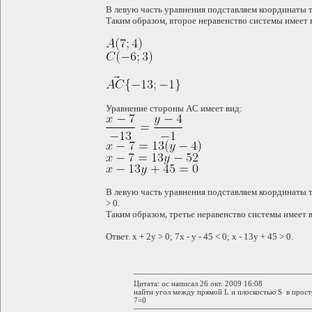
В левую часть уравнения подставляем координаты точки
Таким образом, второе неравенство системы имеет вид
Уравнение стороны AC имеет вид:
В левую часть уравнения подставляем координаты точк
> 0.
Таким образом, третье неравенство системы имеет вид
Ответ. x + 2y > 0; 7x - y - 45 < 0; x - 13y + 45 > 0.
Цитата: oc написал 26 окт. 2009 16:08
найти угол между прямой L и плоскостью S в простр
7=0