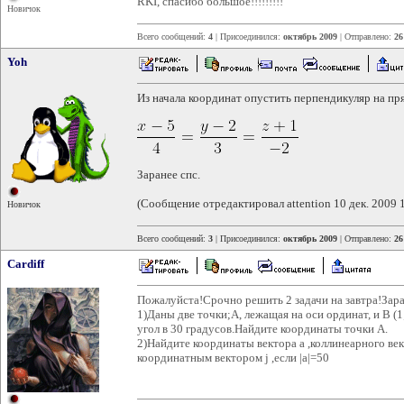
RKI, спасибо большое!!!!!!!!!
Новичок
Всего сообщений:
4
| Присоединился:
октябрь 2009
| Отправлено:
26
Yoh
Из начала координат опустить перпендикуляр на 
Заранее спс.
(Сообщение отредактировал attention 10 дек. 2009 
Новичок
Всего сообщений:
3
| Присоединился:
октябрь 2009
| Отправлено:
26
Cardiff
Пожалуйста!Срочно решить 2 задачи на завтра!Заране
1)Даны две точки;A, лежащая на оси ординат, и B (
угол в 30 градусов.Найдите координаты точки А.
2)Найдите координаты вектора a ,коллинеарного век
координатным вектором j ,если |a|=50