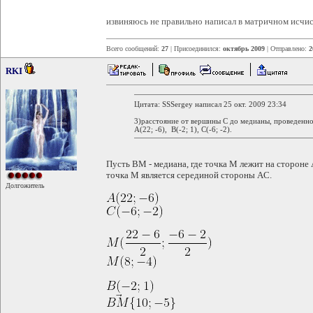
извиняюсь не правильно написал в матричном исчис
Всего сообщений:
27
| Присоединился:
октябрь 2009
| Отправлено:
2
RKI
Цитата: SSSergey написал 25 окт. 2009 23:34
3)расстояние от вершины C до медианы, проведенно
A(22; -6), B(-2; 1), C(-6; -2).
Пусть BM - медиана, где точка M лежит на стороне 
точка M является серединой стороны AC.
Долгожитель