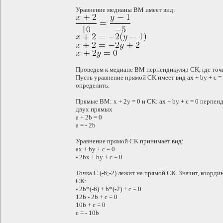
Уравнение медианы BM имеет вид:
Проведем к медиане BM перпендикуляр CK, где точ
Пусть уравнение прямой CK имеет вид ax + by + c =
определить.
Прямые BM: x + 2y = 0 и CK: ax + by + c = 0 перп
двух прямых
a + 2b = 0
a = - 2b
Уравнение прямой CK принимает вид:
ax + by + c = 0
- 2bx + by + c = 0
Точка C (-6;-2) лежит на прямой CK. Значит, коор
CK:
- 2b*(-6) + b*(-2) + c = 0
12b - 2b + c = 0
10b + c = 0
c = - 10b