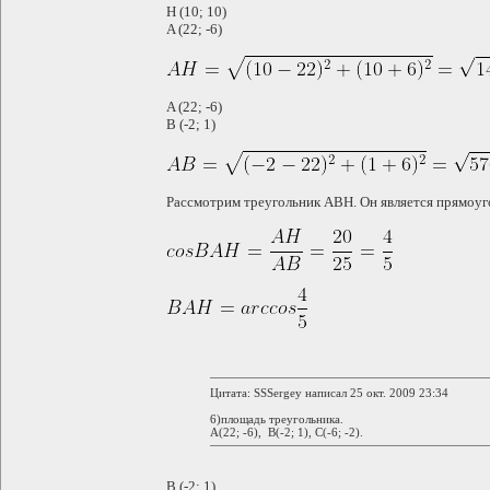
H (10; 10)
A (22; -6)
A (22; -6)
B (-2; 1)
Рассмотрим треугольник ABH. Он является прямоуг
Цитата: SSSergey написал 25 окт. 2009 23:34
6)площадь треугольника.
A(22; -6), B(-2; 1), C(-6; -2).
B (-2; 1)