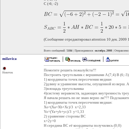
C (-6; -2)
(Сообщение отредактировал attention 10 дек. 2009 
Всего сообщений:
5184
| Присоединился:
октябрь 2008
| Отправлено
milavica
Помогите решить пожалуйста!!!
Новичок
Построить треугольник с вершинами A (7;4) B (6;-3) 
1) координаты точек пересечения медиан
2)длину и уравнение высоты, опущенной из верш. А
3)площадь треугольника
4)систему неравенств, задающих внутренность тре
Я начала решать но не знаю верно ли??? Подскажит
1) координаты точек пересечения медиан:
Xo=(Xa+Xb+Xc)/3 x=2,33
Yo=(Ya+yb+yc)/3 y=1,33
2) уравнение стороны BС
x+2y=0
Н середина ВС её координаты получились (0;0)