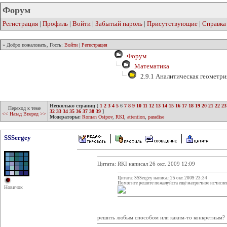
Форум
Регистрация
|
Профиль
|
Войти
|
Забытый пароль
|
Присутствующие
|
Справка
» Добро пожаловать, Гость:
Войти
|
Регистрация
Форум
Математика
2.9.1 Аналитическая геометри
Несколько страниц
[
1
2
3
4
5
6
7
8
9
10
11
12
13
14
15
16
17
18
19
20
21
22
23
Переход к теме
32
33
34
35
36
37
38
39
]
<< Назад
Вперед >>
Модераторы:
Roman Osipov
,
RKI
,
attention
,
paradise
SSSergey
Цитата: RKI написал 26 окт. 2009 12:09
Цитата: SSSergey написал 25 окт. 2009 23:34
Помогите решите пожалуйста ещё матричное исчисле
Новичок
решить любым способом или каким-то конкретным?