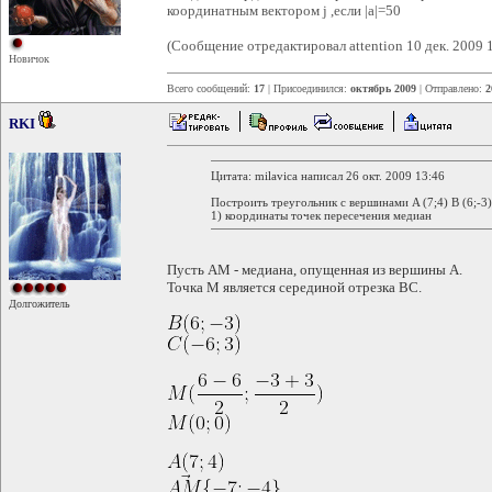
координатным вектором j ,если |a|=50
(Сообщение отредактировал attention 10 дек. 2009 
Новичок
Всего сообщений:
17
| Присоединился:
октябрь 2009
| Отправлено:
2
RKI
Цитата: milavica написал 26 окт. 2009 13:46
Построить треугольник с вершинами A (7;4) B (6;-3) 
1) координаты точек пересечения медиан
Пусть AM - медиана, опущенная из вершины A.
Точка M является серединой отрезка BC.
Долгожитель