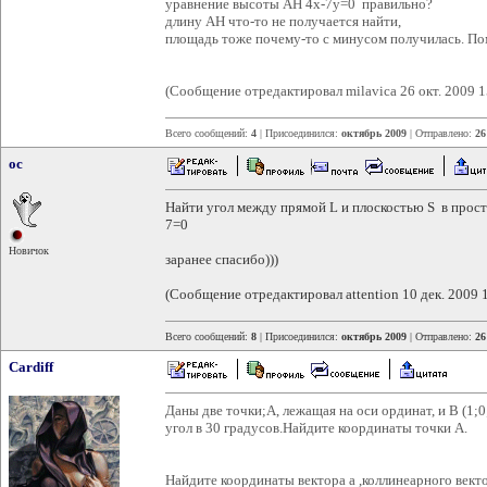
уравнение высоты AH 4x-7y=0 правильно?
длину AH что-то не получается найти,
площадь тоже почему-то с минусом получилась. По
(Сообщение отредактировал milavica 26 окт. 2009 1
Всего сообщений:
4
| Присоединился:
октябрь 2009
| Отправлено:
26
oc
Найти угол между прямой L и плоскостью S в простр
7=0
Новичок
заранее спасибо)))
(Сообщение отредактировал attention 10 дек. 2009 
Всего сообщений:
8
| Присоединился:
октябрь 2009
| Отправлено:
26
Cardiff
Даны две точки;A, лежащая на оси ординат, и B (1;
угол в 30 градусов.Найдите координаты точки А.
Найдите координаты вектора a ,коллинеарного векто