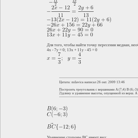
Для того, чтобы найти точку пересения медиан, не
4x - 7y = 0; 13x + 11y - 45 = 0
Цитата: milavica написал 26 окт. 2009 13:46
Построить треугольник с вершинами A (7;4) B (6;-3) 
2)длину и уравнение высоты, опущенной из верш. А
Уравнение стороны BC имеет вид: