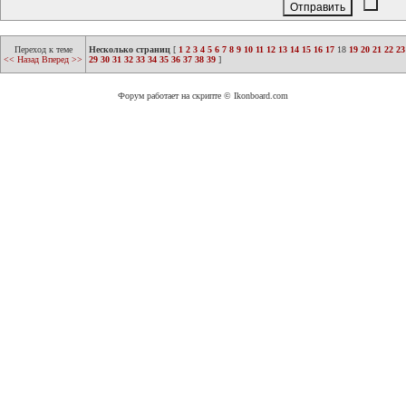
Переход к теме
Несколько страниц
[
1
2
3
4
5
6
7
8
9
10
11
12
13
14
15
16
17
18
19
20
21
22
23
<< Назад
Вперед >>
29
30
31
32
33
34
35
36
37
38
39
]
Форум работает на скрипте © Ikonboard.com