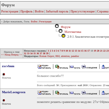
Форум
Регистрация
|
Профиль
|
Войти
|
Забытый пароль
|
Присутствующие
|
Справка
» Добро пожаловать, Гость:
Войти
|
Регистрация
Форум
Математика
2.9.1 Аналитическая геометри
Несколько страниц
[
1
2
3
4
5
6
7
8
9
10
11
12
13
14
15
16
17
18
19
20
21
22
23
Переход к теме
32
33
34
35
36
37
38
39
]
<< Назад
Вперед >>
Модераторы:
Roman Osipov
,
RKI
,
attention
,
paradise
zxcvbnm
большое спасибо!!!
Новичок
Всего сообщений:
50
| Присоединился:
май 2010
| Отправлено:
23 ма
MarieLoengreen
помогите решить сравнение по модулю: 27x=16(mod
Новичок