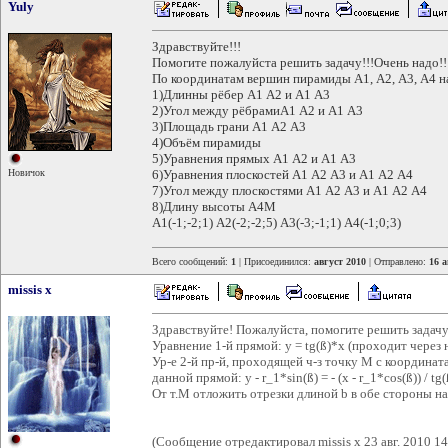
Yuly
Здравствуйте!!!
Помогите пожалуйста решить задачу!!!Очень надо!!
По координатам вершин пирамиды А1, А2, А3, А4 н
1)Длинны рёбер А1 А2 и А1 А3
2)Угол между рёбрамиА1 А2 и А1 А3
3)Площадь грани А1 А2 А3
4)Объём пирамиды
5)Уравнения прямых А1 А2 и А1 А3
Новичок
6)Уравнения плоскостей А1 А2 А3 и А1 А2 А4
7)Угол между плоскостями А1 А2 А3 и А1 А2 А4
8)Длину высоты А4М
А1(-1;-2;1) А2(-2;-2;5) А3(-3;-1;1) А4(-1;0;3)
Всего сообщений:
1
| Присоединился:
август 2010
| Отправлено:
16 а
missis x
Здравствуйте! Пожалуйста, помогите решить задачу
Уравнение 1-й прямой: y = tg(ß)*x (проходит через 
Ур-е 2-й пр-й, проходящей ч-з точку M с координатам
данной прямой: y - r_1*sin(ß) = - (x - r_1*cos(ß)) / tg(
От т.М отложить отрезки длиной b в обе стороны на
(Сообщение отредактировал missis x 23 авг. 2010 14