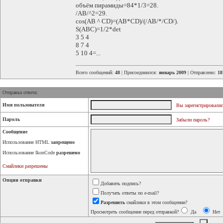
объём пирамиды=84*1/3=28.
/AB/^2=29.
cos(AB ^ CD)=(AB*CD)/(/AB/*/CD/).
S(ABC)=1/2*det
3 5 4
8 7 4
5 10 4=...
Всего сообщений:
48
| Присоединился:
январь 2009
| Отправлено:
18
Отправка ответа:
Имя пользователя
Вы зарегистрировалис
Пароль
Забыли пароль?
Сообщение
Использование HTML
запрещено
Использование IkonCode
разрешено
Смайлики разрешены
Опции отправки
Добавить подпись?
Получать ответы по e-mail?
Разрешить
смайлики в этом сообщении?
Просмотреть сообщение перед отправкой?
Да
Нет