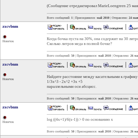
(Сообщение отредактировал MarieLoengreen 25 мая
Всего сообщений:
1
| Присоединился:
май 2010
| Отправлено:
24 мая
zxcvbnm
Когда бочка пуста на 30%, она содержит на 30 литр
Новичок
Сколько литров меда в полной бочке?
Всего сообщений:
50
| Присоединился:
май 2010
| Отправлено:
26 ма
zxcvbnm
Найдите расстояние между касательными к график
Новичок
1/3x^3 - 2x^2 +3x +5
параллельными оси абсцисс.
Всего сообщений:
50
| Присоединился:
май 2010
| Отправлено:
26 ма
zxcvbnm
log ((4x+1)/6(x-1)) > 0 по основанию x
Новичок
Всего сообщений:
50
| Присоединился:
май 2010
| Отправлено:
26 ма