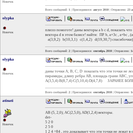
Новичок
Всего сообщений:
1
| Присоединился:
август 2010
| Отправлено:
23 а
olypka
плиззз помоготе! даны векторы a b c d, показать чт
Новичок
вектора d в этом базисе! найти: ПР. b, a+3c , a+bc , 
a(3,9,2) b(10,3,1) c(1,4,2) d(19,30,7) спасибочки)
Всего сообщений:
2
| Присоединился:
сентябрь 2010
| Отправлено:
1
olypka
даны точки A; B; C; D показать что эти точки не л
Новичок
пирамиды, длину ребра AB, площадь грани ABC, 
A(3,5,4) B(8,7,4) C(5,10,4) D(4,7,8) 
Всего сообщений:
2
| Присоединился:
сентябрь 2010
| Отправлено:
1
atinati
AB (5, 2,0); AC(2,5,0), AD(1,2,4) векторы.
det-
5 2 0
Новичок
2 5 0
1 2 4 =84 , это доказывает что эти точки не лежат в