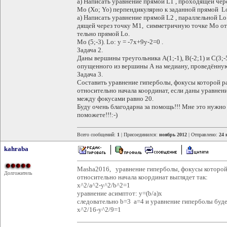
а) Написать уравнение прямой L1 , проходящей чер
Mо (Xo; Yo) перпендикулярно к заданной прямой L
а) Написать уравнение прямой L2 , параллельной Lo
дящей через точку M1, симметричную точке Mо от
тельно прямой Lo.
Mo (5;-3). Lo: y = -7х+9y-2=0 .
Задача 2.
Даны вершины треугольника А(1;-1), В(-2;1) и С(3;
опущенного из вершины А на медиану, проведённу
Задача 3.
Составить уравнение гиперболы, фокусы которой р
относительно начала координат, если даны уравнен
между фокусами равно 20.
Буду очень благодарна за помощь!!! Мне это нужно
поможете!!!:-)
Всего сообщений:
1
| Присоединился:
ноябрь 2012
| Отправлено:
24 
kahraba
Masha2016, уравнение гиперболы, фокусы которой
Долгожитель
относительно начала координат выглядет так:
x^2/a^2-y^2/b^2=1
уравнение асимптот: y=(b/a)x
следовательно b=3 a=4 и уравнение гиперболы буде
х^2/16-y^2/9=1