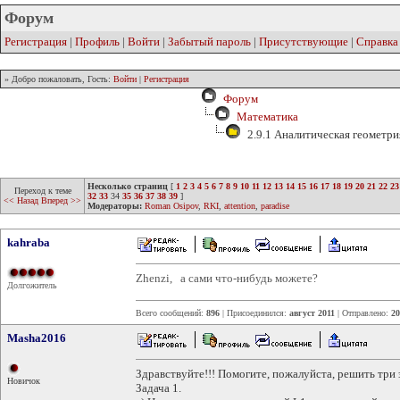
Форум
Регистрация
|
Профиль
|
Войти
|
Забытый пароль
|
Присутствующие
|
Справка
» Добро пожаловать, Гость:
Войти
|
Регистрация
Форум
Математика
2.9.1 Аналитическая геометри
Несколько страниц
[
1
2
3
4
5
6
7
8
9
10
11
12
13
14
15
16
17
18
19
20
21
22
23
Переход к теме
32
33
34
35
36
37
38
39
]
<< Назад
Вперед >>
Модераторы:
Roman Osipov
,
RKI
,
attention
,
paradise
kahraba
Zhenzi, а сами что-нибудь можете?
Долгожитель
Всего сообщений:
896
| Присоединился:
август 2011
| Отправлено:
20
Masha2016
Здравствуйте!!! Помогите, пожалуйста, решить три 
Новичок
Задача 1.