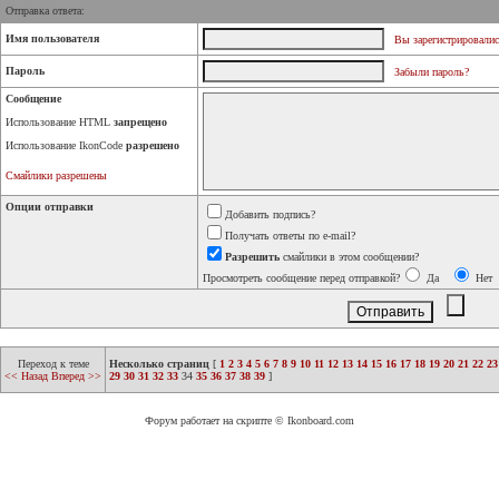
Отправка ответа:
Имя пользователя
Вы зарегистрировалис
Пароль
Забыли пароль?
Сообщение
Использование HTML
запрещено
Использование IkonCode
разрешено
Смайлики разрешены
Опции отправки
Добавить подпись?
Получать ответы по e-mail?
Разрешить
смайлики в этом сообщении?
Просмотреть сообщение перед отправкой?
Да
Нет
Переход к теме
Несколько страниц
[
1
2
3
4
5
6
7
8
9
10
11
12
13
14
15
16
17
18
19
20
21
22
23
<< Назад
Вперед >>
29
30
31
32
33
34
35
36
37
38
39
]
Форум работает на скрипте © Ikonboard.com