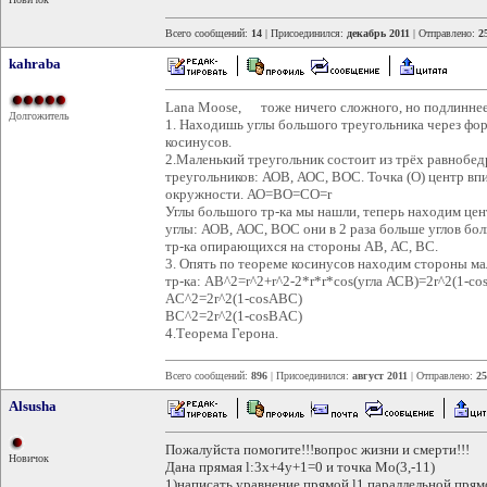
Всего сообщений:
14
| Присоединился:
декабрь 2011
| Отправлено:
2
kahraba
Lana Moose, тоже ничего сложного, но подлиннее
Долгожитель
1. Находишь углы большого треугольника через фо
косинусов.
2.Маленький треугольник состоит из трёх равнобе
треугольников: АОВ, АОС, ВОС. Точка (О) центр вп
окружности. АО=ВО=СО=r
Углы большого тр-ка мы нашли, теперь находим це
углы: АОВ, АОС, ВОС они в 2 раза больше углов бо
тр-ка опирающихся на стороны АВ, АС, ВС.
3. Опять по теореме косинусов находим стороны ма
тр-ка: АВ^2=r^2+r^2-2*r*r*cos(угла АСВ)=2r^2(1-c
AC^2=2r^2(1-cosABC)
BC^2=2r^2(1-cosBAC)
4.Теорема Герона.
Всего сообщений:
896
| Присоединился:
август 2011
| Отправлено:
25
Alsusha
Пожалуйста помогите!!!вопрос жизни и смерти!!!
Новичок
Дана прямая l:3х+4y+1=0 и точка Мо(3,-11)
1)написать уравнение прямой l1,параллельной прям