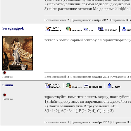
2)написать уравнение прямой l2,перпендикулярной
3)найти расстояние от точки Мо до прямой l:d(Мо,l
Всего сообщений:
2
| Присоединился:
ноябрь 2012
| Отправлено:
30 
Seregaugpok
вектор x коллинеарный вектору a и удовлетворяющий
Новичок
Всего сообщений:
2
| Присоединился:
декабрь 2012
| Отправлено:
2 
iiiinna
здравствуйте. помогите решить задачу, пожалуйста.
Новичок
1). Найти длину высоты пирамиды, опущенной из в
2) Найти величину угла В треугольника АВС.
S(1; 1; 2), А(2; 3; -1), В(2; -2; 4), С(-1; 1; 3).
Всего сообщений:
1
| Присоединился:
декабрь 2012
| Отправлено:
3 