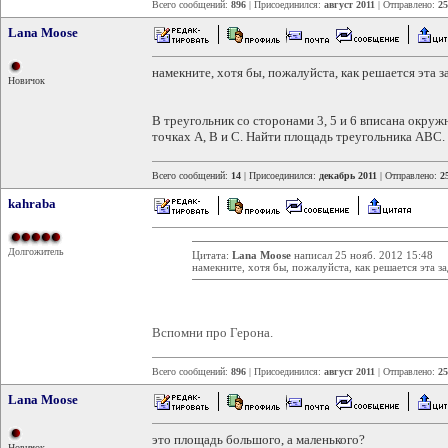
Всего сообщений:
896
| Присоединился:
август 2011
| Отправлено:
25
Lana Moose
намекните, хотя бы, пожалуйста, как решается эта з
Новичок
В треугольник со сторонами 3, 5 и 6 вписана окруж
точках А, В и С. Найти площадь треугольника АВС.
Всего сообщений:
14
| Присоединился:
декабрь 2011
| Отправлено:
2
kahraba
Долгожитель
Цитата:
Lana Moose
написал 25 нояб. 2012 15:48
намекните, хотя бы, пожалуйста, как решается эта за
Вспомни про Герона.
Всего сообщений:
896
| Присоединился:
август 2011
| Отправлено:
25
Lana Moose
это площадь большого, а маленького?
Новичок