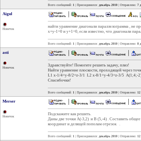
Всего сообщений:
1
| Присоединился:
декабрь 2010
| Отправлено:
7 
Aigul
найти уравнение диагонали параллелограмма , не п
Новичок
х+у-1=0 и у+1=0, если известно, что диагонали пара
Всего сообщений:
1
| Присоединился:
декабрь 2010
| Отправлено:
8 
asti
Здравствуйте! Помогите решить задачу, плиз!
Новичок
Найти уравнение плоскости, проходящей через точк
L1 x-1/4=y-8/2=z-3/1 L2 x-8/1=y-4/3=z-3/5 A(1;4;-2
Спасибочки!
Всего сообщений:
1
| Присоединился:
декабрь 2010
| Отправлено:
12
Merser
Подскажите как решить.
Новичок
Даны две точки А(-3,2) и В (5,-4) . Составить общ
координат и делящей пополам отрезок .
Всего сообщений:
1
| Присоединился:
декабрь 2010
| Отправлено:
12