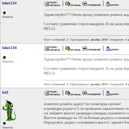
lulu1234
Здравствуйте!!!! Очень прошу помогите решить зада
Новичок
Составте уравнение сторон квадрата. Если даны вер
М(5;2)
Всего сообщений:
2
| Присоединился:
декабрь 2010
| Отправлено:
6 
lulu1234
Здравствуйте!!!! Очень прошу помогите решить зада
Новичок
Составте уравнение сторон квадрата. Если даны вер
М(5;2)
Всего сообщений:
2
| Присоединился:
декабрь 2010
| Отправлено:
6 
lol1
помогите решить задачу! по геометрии срочно!
в цилиндре радиуса 5 см проведено параллельное ос
см. найдите высоту цилиндра площадь указанного с
Высота цилиндра на 10 см больше радиуса основани
Определить радиус основания и высоту. заранее бла
Новичок