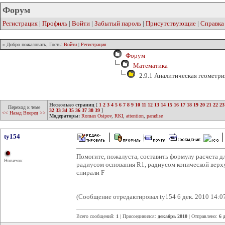
Форум
Регистрация
|
Профиль
|
Войти
|
Забытый пароль
|
Присутствующие
|
Справка
» Добро пожаловать, Гость:
Войти
|
Регистрация
Форум
Математика
2.9.1 Аналитическая геометри
Несколько страниц
[
1
2
3
4
5
6
7
8
9
10
11
12
13
14
15
16
17
18
19
20
21
22
23
Переход к теме
32
33
34
35
36
37
38
39
]
<< Назад
Вперед >>
Модераторы:
Roman Osipov
,
RKI
,
attention
,
paradise
ty154
Помогите, пожалуста, составить формулу расчета д
Новичок
радиусом основания R1, радиусом конической верх
спирали F
(Сообщение отредактировал ty154 6 дек. 2010 14:0
Всего сообщений:
1
| Присоединился:
декабрь 2010
| Отправлено:
6 