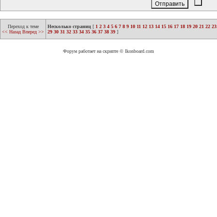
Переход к теме
Несколько страниц
[
1
2
3
4
5
6
7
8
9
10
11
12
13
14
15
16
17
18
19
20
21
22
23
<< Назад
Вперед >>
29
30
31
32
33
34
35
36
37
38
39
]
Форум работает на скрипте © Ikonboard.com