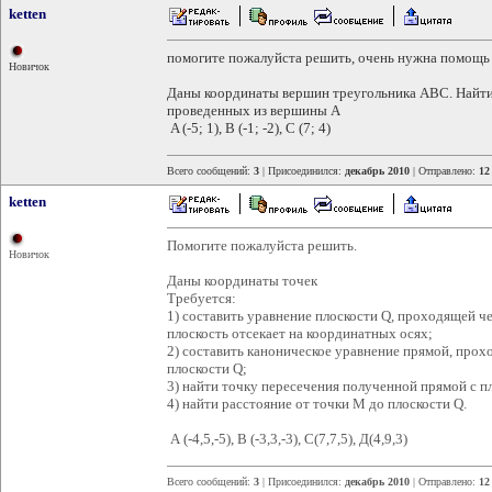
ketten
помогите пожалуйста решить, очень нужна помощь
Новичок
Даны координаты вершин треугольника АВС. Найти
проведенных из вершины А
A (-5; 1), B (-1; -2), C (7; 4)
Всего сообщений:
3
| Присоединился:
декабрь 2010
| Отправлено:
12
ketten
Помогите пожалуйста решить.
Новичок
Даны координаты точек
Требуется:
1) составить уравнение плоскости Q, проходящей чер
плоскость отсекает на координатных осях;
2) составить каноническое уравнение прямой, про
плоскости Q;
3) найти точку пересечения полученной прямой с п
4) найти расстояние от точки M до плоскости Q.
А (-4,5,-5), В (-3,3,-3), С(7,7,5), Д(4,9,3)
Всего сообщений:
3
| Присоединился:
декабрь 2010
| Отправлено:
12