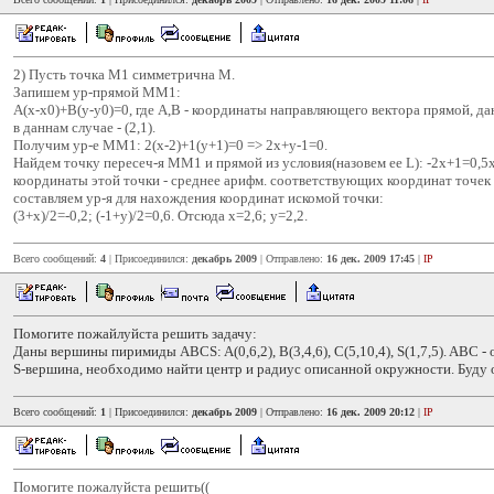
2) Пусть точка М1 симметрична М.
Запишем ур-прямой ММ1:
А(х-х0)+В(у-у0)=0, где А,В - координаты направляющего вектора прямой, да
в даннам случае - (2,1).
Получим ур-е ММ1: 2(х-2)+1(у+1)=0 => 2х+у-1=0.
Найдем точку пересеч-я ММ1 и прямой из условия(назовем ее L): -2х+1=0,5х+
координаты этой точки - среднее арифм. соответствующих координат точек 
составляем ур-я для нахождения координат искомой точки:
(3+х)/2=-0,2; (-1+у)/2=0,6. Отсюда х=2,6; у=2,2.
Всего сообщений:
4
| Присоединился:
декабрь 2009
| Отправлено:
16 дек. 2009 17:45
|
IP
Помогите пожайлуйста решить задачу:
Даны вершины пиримиды ABCS: A(0,6,2), B(3,4,6), C(5,10,4), S(1,7,5). ABC 
S-вершина, необходимо найти центр и радиус описанной окружности. Буду 
Всего сообщений:
1
| Присоединился:
декабрь 2009
| Отправлено:
16 дек. 2009 20:12
|
IP
Помогите пожалуйста решить((