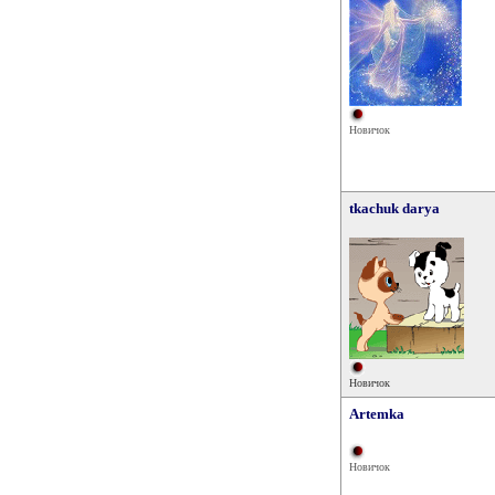
Новичок
tkachuk darya
Новичок
Artemka
Новичок