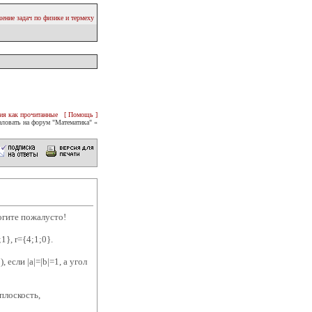
ение задач по физике и термеху
ия как прочитанные
[ Помощь ]
ловать на форум "Математика" «
огите пожалусто!
1}, r={4;1;0}.
если |a|=|b|=1, а угол
плоскость,