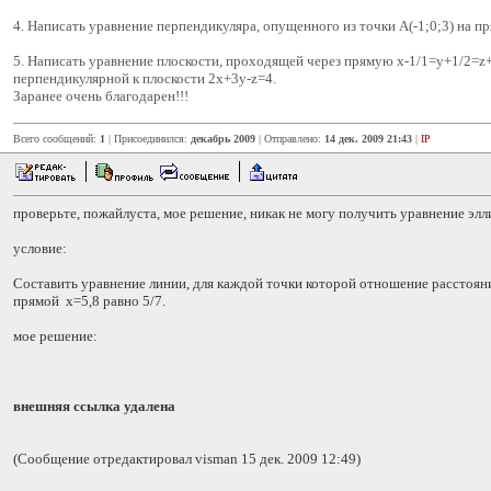
4. Написать уравнение перпендикуляра, опущенного из точки А(-1;0;3) на п
5. Написать уравнение плоскости, проходящей через прямую x-1/1=y+1/2=z+
перпендикулярной к плоскости 2x+3y-z=4.
Заранее очень благодарен!!!
Всего сообщений:
1
| Присоединился:
декабрь 2009
| Отправлено:
14 дек. 2009 21:43
|
IP
проверьте, пожайлуста, мое решение, никак не могу получить уравнение элл
условие:
Составить уравнение линии, для каждой точки которой отношение расстояни
прямой x=5,8 равно 5/7.
мое решение:
внешняя ссылка удалена
(Сообщение отредактировал visman 15 дек. 2009 12:49)