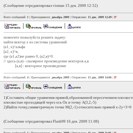
(Сообщение отредактировал visman 15 дек. 2009 12:52)
Всего сообщений:
1
| Присоединился:
декабрь 2009
| Отправлено:
15 дек. 2009 12:49
|
IP
помогите пожалуйста решить задачу:
найти вектор х из системы уравнений
(а1, х)=альфа
[а2, х]=в,
где (а1,а2)не равно 0, (а2,в)=0.
// здесь (а,в) - скалярное произведение векторов а,в
[а,в] - векторное произведение
Всего сообщений:
4
| Присоединился:
декабрь 2009
| Отправлено:
15 дек. 2009 14:06
|
IP
1)Составить общие уравнения прямой,образованной пересечением плоскости
плоскостью проходящей через ось Ох и точку А(3,2,-5)
2)Найти точку,симметричную точке М(2,-1) относительно прямой х-2у+3=0
(Сообщение отредактировал Flash99 16 дек. 2009 11:08)
Всего сообщений:
1
| Присоединился:
декабрь 2009
| Отправлено:
16 дек. 2009 11:06
|
IP