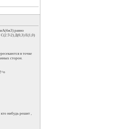
киА(4ж3) равно
(2.5\2) Д(0,3) Е(1,0)
ересекаются в точке
анных сторон.
2=о
 кто нибудь решит ,