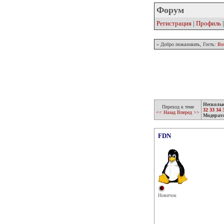
Форум
Регистрация
|
Профиль
» Добро пожаловать, Гость:
Во
Несколь
Переход к теме
32
33
34
<< Назад
Вперед >>
Модерат
FDN
Новичок