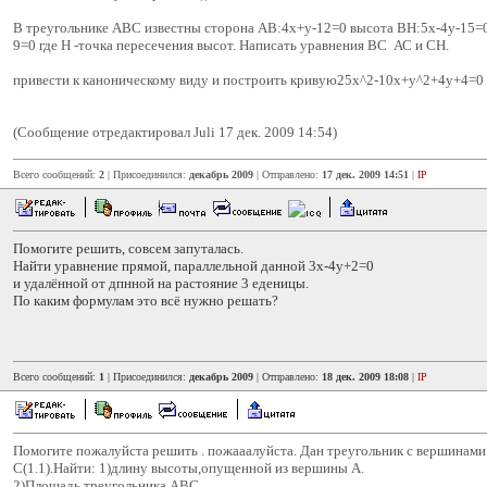
В треугольнике АВС известны сторона АВ:4x+y-12=0 высота ВН:5x-4y-15=0
9=0 где H -точка пересечения высот. Написать уравнения ВС АС и СН.
привести к каноническому виду и построить кривую25x^2-10x+y^2+4y+4=0
(Сообщение отредактировал Juli 17 дек. 2009 14:54)
Всего сообщений:
2
| Присоединился:
декабрь 2009
| Отправлено:
17 дек. 2009 14:51
|
IP
Помогите решить, совсем запуталась.
Найти уравнение прямой, параллельной данной 3х-4у+2=0
и удалённой от дпнной на растояние 3 еденицы.
По каким формулам это всё нужно решать?
Всего сообщений:
1
| Присоединился:
декабрь 2009
| Отправлено:
18 дек. 2009 18:08
|
IP
Помогите пожалуйста решить . пожааалуйста. Дан треугольник с вершинами А
C(1.1).Найти: 1)длину высоты,опущенной из вершины A.
2)Площадь треугольника ABC