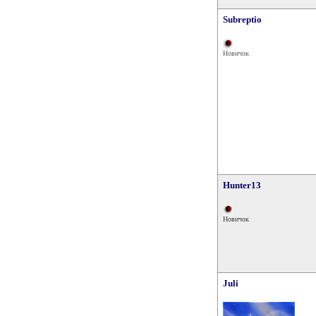
Subreptio
Новичок
Hunter13
Новичок
Juli