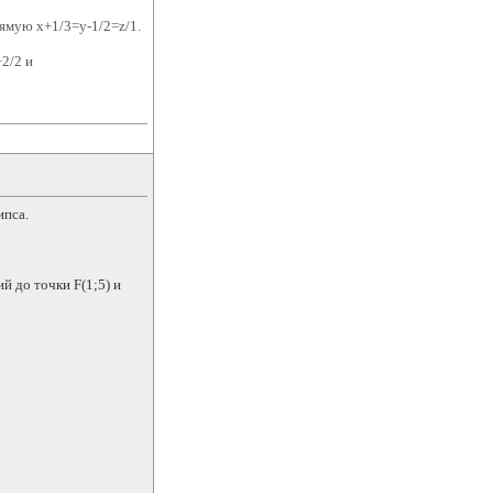
рямую x+1/3=y-1/2=z/1.
2/2 и
ипса.
й до точки F(1;5) и