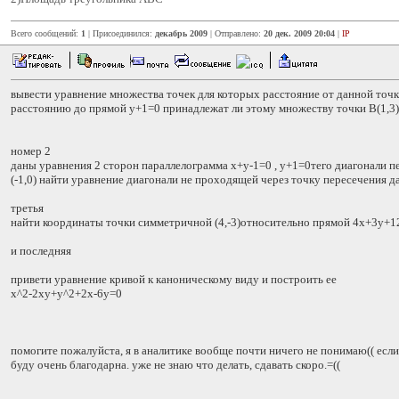
Всего сообщений:
1
| Присоединился:
декабрь 2009
| Отправлено:
20 дек. 2009 20:04
|
IP
вывести уравнение множества точек для которых расстояние от данной точ
расстоянию до прямой у+1=0 принадлежат ли этому множеству точки В(1,3) С
номер 2
даны уравнения 2 сторон параллелограмма х+у-1=0 , у+1=0тего диагонали п
(-1,0) найти уравнение диагонали не проходящей через точку пересечения д
третья
найти координаты точки симметричной (4,-3)относительно прямой 4х+3у+1
и последняя
привети уравнение кривой к каноническому виду и построить ее
х^2-2ху+у^2+2х-6у=0
помогите пожалуйста, я в аналитике вообще почти ничего не понимаю(( если
буду очень благодарна. уже не знаю что делать, сдавать скоро.=((