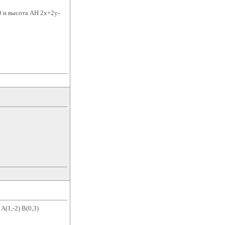
 и высота АН 2x+2y-
(1,-2) B(0,3)