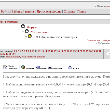
» Назад на
реш
|
Войти
|
Забытый пароль
|
Присутствующие
|
Справка
|
Поиск
йти
|
Регистрация
Форум
Математика
2.9.1 Аналитическая геометрия
Отметить все сообщен
» Добро пожа
ко страниц
[
1
2
3
4
5
6
7
8
9
10
11
12
13
14
15
16
17
18
19
20
21
22
23
24
25
26
27
28
29
30
31
35
36
37
38
39
]
оры:
Roman Osipov
,
RKI
,
attention
,
paradise
Здраствуйте! очень нуждаюсь в помощи этого замечательного форума! Пом
1. Найти расположения вектора х={-5;9;-13} по векторам p={0;1;-2}, q={3;-1;
2. Найти площадь параллелограмма, построенного на векторах (а+3b) и (3a+b), 
между векторами a и b равен 30градусам.
3. Через линию пересечения плоскостей 4х-у+3z-1=0 и x+5y-z+2=0 провести 
проходящую через точку М(1;1;1).