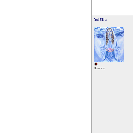
YuiYliu
Новичок