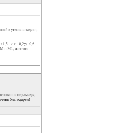
нной в условии задачи,
1,5 => х=-0,2;у=0,6.
М и М1, из этого
- основание пирамиды,
очень благодарен!