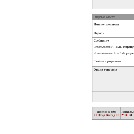
Отправка ответа:
Имя пользователя
Пароль
Сообщение
Использование HTML
запреще
Использование IkonCode
разре
Смайлики разрешены
Опции отправки
Переход к теме
Несколь
<< Назад
Вперед >>
29
30
31