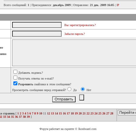
Всего сообщений:
1
| Присоединился:
декабрь 2009
| Отправлено:
21 дек. 2009 16:05
|
IP
Вы зарегистрировались?
Забыли пароль?
но
шено
Добавить подпись?
Получать ответы по e-mail?
Разрешить
смайлики в этом сообщении?
Просмотреть сообщение перед отправкой?
Да
Нет
ко страниц
[
1
2
3
4
5
6
7
8
9
10
11
12
13
14
15
16
17
18
19
20
21
22
23
24
25
26
27
28
32
33
34
35
36
37
38
39
]
Форум работает на скрипте © Ikonboard.com