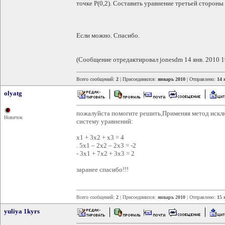
точке P(0,2). Составить уравнение третьей стороны
Если можно. Спасибо.
(Сообщение отредактировал jonesdm 14 янв. 2010 1
Всего сообщений:
2
| Присоединился:
январь 2010
| Отправлено:
14 
olyatg
пожалуйста помогите решить,Применяя метод иск
Новичок
систему уравнений:
х1 + 3х2 + х3 = 4
. 5х1 – 2х2 – 2х3 = -2
- 3х1 + 7х2 + 3х3 = 2
заранее спасибо!!!
Всего сообщений:
2
| Присоединился:
январь 2010
| Отправлено:
15 
yuliya 1kyrs