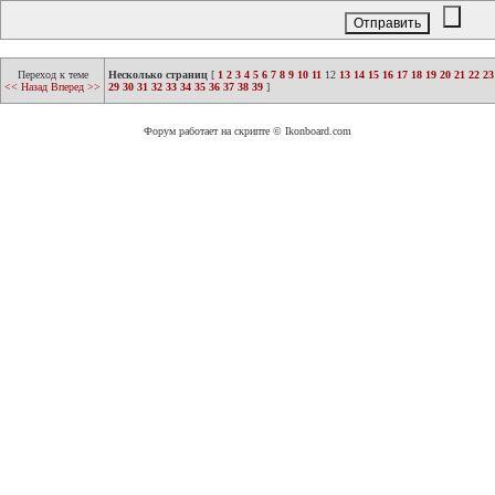
Переход к теме
Несколько страниц
[
1
2
3
4
5
6
7
8
9
10
11
12
13
14
15
16
17
18
19
20
21
22
23
<< Назад
Вперед >>
29
30
31
32
33
34
35
36
37
38
39
]
Форум работает на скрипте © Ikonboard.com