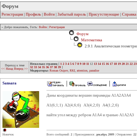
Форум
Регистрация
|
Профиль
|
Войти
|
Забытый пароль
|
Присутствующие
|
Справка
» Добро пожаловать, Гость:
Войти
|
Регистрация
Форум
Математика
2.9.1 Аналитическая геометри
Несколько страниц
[
1
2
3
4
5
6
7
8
9
10
11
12
13
14
15
16
17
18
19
20
21
22
23
Переход к теме
32
33
34
35
36
37
38
39
]
<< Назад
Вперед >>
Модераторы:
Roman Osipov
,
RKI
,
attention
,
paradise
Sansara
Даны координаты вершин пирамиды А1А2А3А4
А1(6;1;1) А2(4;6;6) А3(4;2;0) А4(1;2;6)
найти угол между ребром А1А4 и гранью А1А2А3
Новичок
Всего сообщений:
2
| Присоединился:
декабрь 2009
| Отправлено:
22