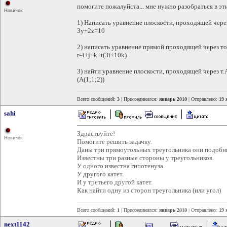
помогите пожалуйста... мне нужно разобраться в этих
Новичок
1) Написать уравнение плоскости, проходящей через
3y+2z=10
2) написать уравнение прямой проходящей через то
r=i+j+k+t(3i+10k)
3) найти уравнение плоскости, проходящей через т.
(А(1;1;2))
Всего сообщений:
3
| Присоединился:
январь 2010
| Отправлено:
19 
sahi
Здраствуйте!
Новичок
Помогите решить задачку.
Даны три прямоугольных треугольника они подобн
Известны три разные стороны у треугольников.
У одного известна гипотенуза.
У другого катет.
И у третьего другой катет.
Как найти одну из сторон треугольника (или угол)
Всего сообщений:
1
| Присоединился:
январь 2010
| Отправлено:
19 
next1142