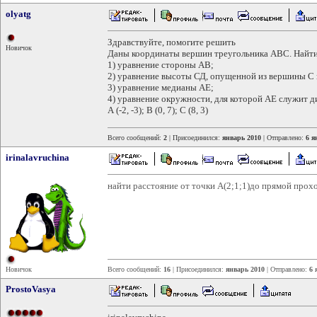
olyatg
Здравствуйте, помогите решить
Новичок
Даны координаты вершин треугольника АВС. Найти
1) уравнение стороны АВ;
2) уравнение высоты СД, опущенной из вершины С 
3) уравнение медианы АЕ;
4) уравнение окружности, для которой АЕ служит д
А (-2, -3); В (0, 7); С (8, 3)
Всего сообщений:
2
| Присоединился:
январь 2010
| Отправлено:
6 я
irinalavruchina
найти расстояние от точки А(2;1;1)до прямой прохо
Новичок
Всего сообщений:
16
| Присоединился:
январь 2010
| Отправлено:
6 
ProstoVasya