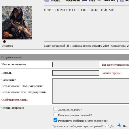
ПЛИЗ ПОМОГИТЕ С ОПРЕДИЛЕНИЯМИ
Новичок
Всего сообщений:
36
| Присоединился:
декабрь 2009
| Отправлено:
2
Отправка ответа:
Имя пользователя
Вы зарегистрировалис
Пароль
Забыли пароль?
Сообщение
Использование HTML
запрещено
Использование IkonCode
разрешено
Смайлики разрешены
Опции отправки
Добавить подпись?
Получать ответы по e-mail?
Разрешить
смайлики в этом сообщении?
Просмотреть сообщение перед отправкой?
Да
Нет