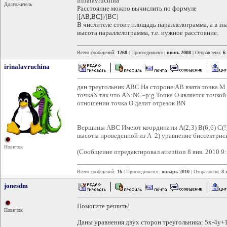
irinalavruchina
Долгожитель
Расстояние можно вычислить по формуле
|[AB,BC]|/|BC|
В числителе стоит площадь параллелограмма, а в зн
высота параллелограмма, т.е. нужное расстояние.
Всего сообщений:
1268
| Присоединился:
июнь 2008
| Отправлено:
6
irinalavruchina
дан треугольник АВС.На стороне АВ взята точка М
точкаN так что AN:NC=p:g.Точка О является точко
отношении точка О делит отрезок BN
Вершины АВС Имеют координаты А(2;3) В(6;6) С(!)
высоты проведенной из А 2) уравнение биссектрис
Новичок
(Сообщение отредактировал attention 8 янв. 2010 9:
Всего сообщений:
16
| Присоединился:
январь 2010
| Отправлено:
8 
jonesdm
Помогите решить!
Новичок
Даны уравнения двух сторон треугольника: 5x-4y+1