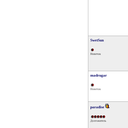
SwetSun
Новичок
madrugar
Новичок
paradise
Долгожитель