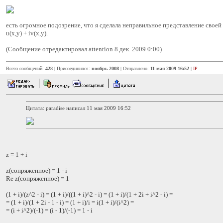
есть огромное подозрение, что я сделала неправильное представление своей 
u(x,y) + iv(x,y).
(Сообщение отредактировал attention 8 дек. 2009 0:00)
Всего сообщений:
428
| Присоединился:
ноябрь 2008
| Отправлено:
11 мая 2009 16:52
|
IP
Цитата: paradise написал 11 мая 2009 16:52
z = 1 + i
z(сопряженное) = 1 - i
Re z(сопряженное) = 1
(1 + i)/(z^2 - i) = (1 + i)/((1 + i)^2 - i) = (1 + i)/(1 + 2i + i^2 - i) =
= (1 + i)/(1 + 2i - 1 - i) = (1 + i)/i = i(1 + i)/(i^2) =
= (i + i^2)/(-1) = (i - 1)/(-1) = 1 - i