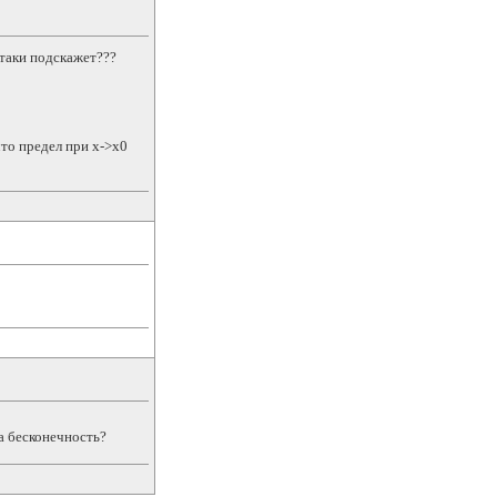
-таки подскажет???
что предел при x->x0
ка бесконечность?