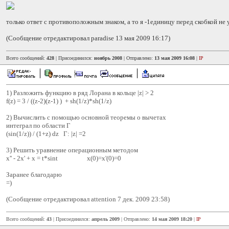
только ответ с противоположным знаком, а то я -1единицу перед скобкой не 
(Сообщение отредактировал paradise 13 мая 2009 16:17)
Всего сообщений:
428
| Присоединился:
ноябрь 2008
| Отправлено:
13 мая 2009 16:08
|
IP
1) Разложить функцию в ряд Лорана в кольце |z| > 2
f(z) = 3 / ((z-2)(z-1) ) + sh(1/z)*sh(1/z)
2) Вычислить с помощью основной теоремы о вычетах
интеграл по области Г
(sin(1/z)) / (1+z) dz Г: |z| =2
3) Решить уравнение операционным методом
x'' - 2x' + x = t*sint x(0)=x'(0)=0
Заранее благодарю
=)
(Сообщение отредактировал attention 7 дек. 2009 23:58)
Всего сообщений:
43
| Присоединился:
апрель 2009
| Отправлено:
14 мая 2009 18:20
|
IP