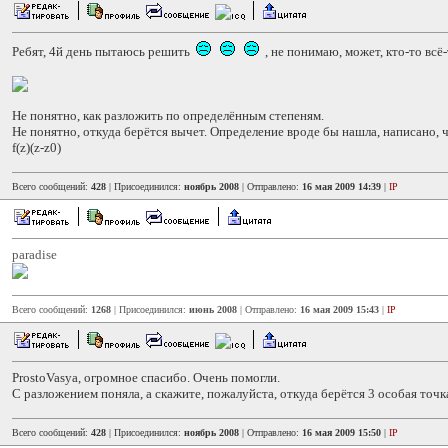
Ребят, 4й день пытаюсь решить
, не понимаю, может, кто-то всё
Не понятно, как разложить по определённым степеням.
Не понятно, откуда берётся вычет. Определение вроде бы нашла, написано, 
f(z)(z-z0)
Всего сообщений:
428
| Присоединился:
ноябрь 2008
| Отправлено:
16 мая 2009 14:39
|
IP
paradise
Всего сообщений:
1268
| Присоединился:
июнь 2008
| Отправлено:
16 мая 2009 15:43
|
IP
ProstoVasya, огромное спасибо. Очень помогли.
С разложением поняла, а скажите, пожалуйста, откуда берётся 3 особая точ
Всего сообщений:
428
| Присоединился:
ноябрь 2008
| Отправлено:
16 мая 2009 15:50
|
IP