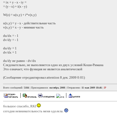
= ix + y - x - iy =
= (y - x) + i(x - y)
W(z) = u(x,y) + i*v(x,y)
u(x,y) = y - x - действительная часть
v(x,y) = x - y - мнимая часть
du/dx = - 1
dv/dy = - 1
du/dy = 1
dv/dx = 1
du/dy не равно - dv/dx
Следовательно, не выполняется одно из двух условий Коши-Римана
Это означает, что функция не является аналитической
(Сообщение отредактировал attention 8 дек. 2009 0:01)
Всего сообщений:
5184
| Присоединился:
октябрь 2008
| Отправлено:
11 мая 2009 18:46
|
IP
большое спасибо, RKI
сегодня невнимательность меня одолела.