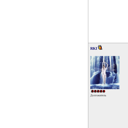
RKI
Долгожитель