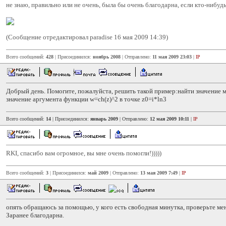
не знаю, правильно или не очень, была бы очень благодарна, если кто-нибуд
(Сообщение отредактировал paradise 16 мая 2009 14:39)
Всего сообщений:
428
| Присоединился:
ноябрь 2008
| Отправлено:
11 мая 2009 23:03
|
IP
Добрый день. Помогите, пожалуйста, решить такой пример:найти значение м
значение аргумента функции w=ch(z)^2 в точке z0=i*ln3
Всего сообщений:
14
| Присоединился:
январь 2009
| Отправлено:
12 мая 2009 10:11
|
IP
RKI, спасибо вам огромное, вы мне очень помогли!)))))
Всего сообщений:
3
| Присоединился:
май 2009
| Отправлено:
13 мая 2009 7:49
|
IP
опять обращаюсь за помощью, у кого есть свободная минутка, проверьте ме
Заранее благодарна.