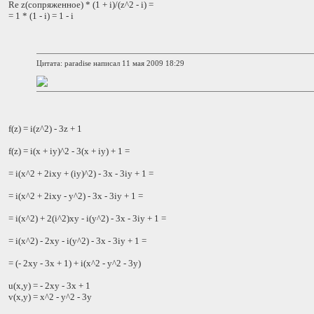
Re z(сопряженное) * (1 + i)/(z^2 - i) =
= 1 * (1 - i) = 1 - i
Цитата: paradise написал 11 мая 2009 18:29
f(z) = i(z^2) - 3z + 1
f(z) = i(x + iy)^2 - 3(x + iy) + 1 =
= i(x^2 + 2ixy + (iy)^2) - 3x - 3iy + 1 =
= i(x^2 + 2ixy - y^2) - 3x - 3iy + 1 =
= i(x^2) + 2(i^2)xy - i(y^2) - 3x - 3iy + 1 =
= i(x^2) - 2xy - i(y^2) - 3x - 3iy + 1 =
= (- 2xy - 3x + 1) + i(x^2 - y^2 - 3y)
u(x,y) = - 2xy - 3x + 1
v(x,y) = x^2 - y^2 - 3y