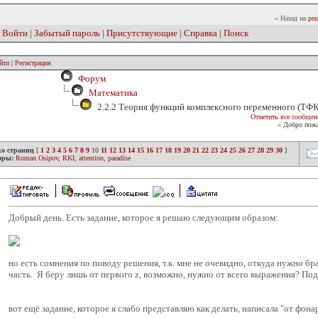
» Назад на
реш
|
Войти
|
Забытый пароль
|
Присутствующие
|
Справка
|
Поиск
йти
|
Регистрация
Форум
Математика
2.2.2 Теория функций комплексного переменного (ТФ
Отметить все сообщен
» Добро пожа
ко страниц
[
1
2
3
4
5
6
7
8
9
10
11
12
13
14
15
16
17
18
19
20
21
22
23
24
25
26
27
28
29
30
]
оры:
Roman Osipov
,
RKI
,
attention
,
paradise
Добрый день. Есть задание, которое я решаю следующим образом:
но есть сомнения по поводу решения, т.к. мне не очевидно, откуда нужно б
часть. Я беру лишь от первого z, возможно, нужно от всего выражения? По
вот ещё задание, которое я слабо представляю как делать, написала "от фонар