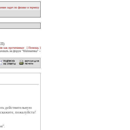
ение задач по физике и термеху
КП)
ия как прочитанные
[ Помощь ]
ловать на форум "Математика" «
рать действительную
дскажите, пожалуйста!
я".