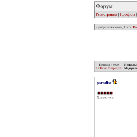
Форум
Регистрация
|
Профиль
» Добро пожаловать, Гость:
Во
Переход к теме
Несколь
<< Назад
Вперед >>
Модерат
paradise
Долгожитель