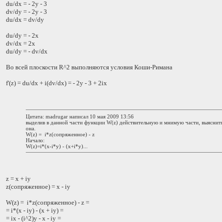
du/dx = - 2y - 3
dv/dy = - 2y - 3
du/dx = dv/dy
du/dy = - 2x
dv/dx = 2x
du/dy = - dv/dx
Во всей плоскости R^2 выполняются условия Коши-Римана
f'(z) = du/dx + i(dv/dx) = - 2y - 3 + 2ix
Цитата: madrugar написал 10 мая 2009 13:56
выделив в данной части функции W(z) действительную и мнимую части, выяснить
она.
W(z) = i*z(сопряженное) - z
Начало:
W(z)=i*(x-i*y) - (x+i*y)...
z = x + iy
z(сопряженное) = x - iy
W(z) = i*z(сопряженное) - z =
= i*(x - iy) - (x + iy) =
= ix - (i^2)y - x - iy =