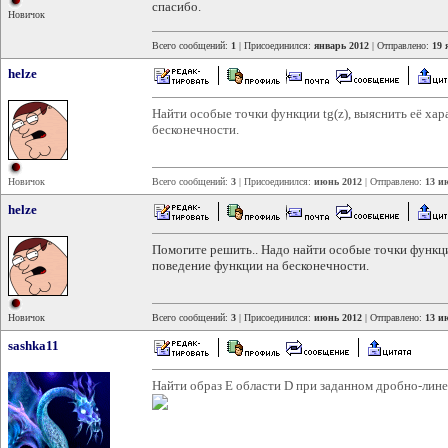
спасибо.
Новичок
Всего сообщений:
1
| Присоединился:
январь 2012
| Отправлено:
19 
helze
Найти особые точки функции tg(z), выяснить её хар
бесконечности.
Новичок
Всего сообщений:
3
| Присоединился:
июнь 2012
| Отправлено:
13 и
helze
Помогите решить.. Надо найти особые точки функции
поведение функции на бесконечности.
Новичок
Всего сообщений:
3
| Присоединился:
июнь 2012
| Отправлено:
13 и
sashka11
Найти образ E области D при заданном дробно-лин