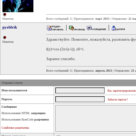
Новичок
Всего сообщений:
1
| Присоединился:
март 2013
| Отправлено:
21 ма
pyzblrik
Здравствуйте. Помогите, пожалуйста, разложить фу
Новичок
f(z)=cos (3z/(z-i)). z0=i.
Заранее спасибо.
Всего сообщений:
1
| Присоединился:
апрель 2013
| Отправлено:
21 
Отправка ответа:
Имя пользователя
Вы зарегистрировалис
Пароль
Забыли пароль?
Сообщение
Использование HTML
запрещено
Использование IkonCode
разрешено
Смайлики разрешены