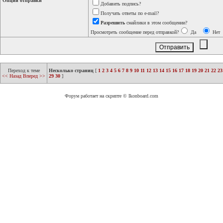
Опции отправки
Добавить подпись?
Получать ответы по e-mail?
Разрешить
смайлики в этом сообщении?
Просмотреть сообщение перед отправкой?
Да
Нет
Переход к теме
Несколько страниц
[
1
2
3
4
5
6
7
8
9
10
11
12
13
14
15
16
17
18
19
20
21
22
23
<< Назад
Вперед >>
29
30
]
Форум работает на скрипте © Ikonboard.com