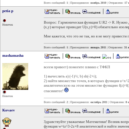
Всего сообщений:
1
| Присоединился:
ноябрь 2010
| Отправлено:
17 
petia p
Вопрос: Гармоническая функция U:R2 -> R. Нужно д
Новичок
(x,y) которые приводят U(x,y)=0) обязательно изол
Мне кажется, что это не так, но я не могу привести
Всего сообщений:
1
| Присоединился:
январь 2011
| Отправлено:
31 
mashamasha
всеем привеет) помогите плиииз с ТФКП
1) вычеслить a) (-1)^i; b) sh(-2+i);
2) найти множество точек, в которых функция u=x^
аналитеическую на этом множестве функцию f(z)=f(x+
спасииитее!
Новичок
Всего сообщений:
2
| Присоединился:
октябрь 2011
| Отправлено:
8 
Kovaev
Здравствуйте уважаемые Математики! Возник вопрос
функция w=iz^3-2z+8 аналитической и найти значени