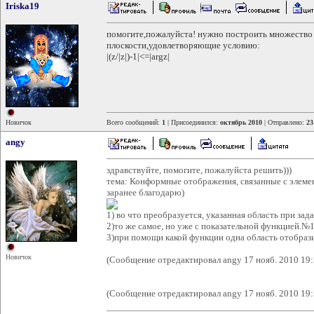
Iriska19
помогите,пожалуйста! нужно построить множество 
плоскости,удовлетворяющие условию:
|(z/|z|)-1|<=|argz|
Новичок
Всего сообщений:
1
| Присоединился:
октябрь 2010
| Отправлено:
23
angy
здравствуйте, помогите, пожалуйста решить)))
тема: Конформные отображения, связанные с элем
заранее благодарю)
1) во что преобразуется, указанная область при 
2)то же самое, но уже с показательной функцией.№
3)при помощи какой функции одна область отобраз
Новичок
(Сообщение отредактировал angy 17 нояб. 2010 19:
(Сообщение отредактировал angy 17 нояб. 2010 19: