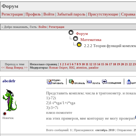
Форум
Регистрация
|
Профиль
|
Войти
|
Забытый пароль
|
Присутствующие
|
Справка
» Добро пожаловать, Гость:
Войти
|
Регистрация
Форум
Математика
2.2.2 Теория функций компле
Переход к теме
Несколько страниц
[
1
2
3
4
5
6
7
8
9
10
11
12
13
14
15
16
17
18
19
20
21
22
23
<< Назад
Вперед >>
Модераторы:
Roman Osipov
,
RKI
,
attention
,
paradise
abcdefr
Представить комплекс.числа в тригонометр. и показ
1)-72i
2)1-i*tga/1+i*tga
3)-3+7i
плизз помогите
иза этих примеров, мне конторшу не могу проверит
Новичок
Всего сообщений:
1
| Присоединился:
сентябрь 2010
| Отправлено:
2