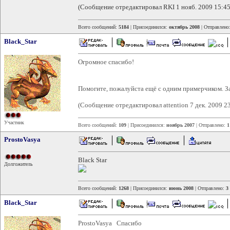
(Сообщение отредактировал RKI 1 нояб. 2009 15:45
Всего сообщений:
5184
| Присоединился:
октябрь 2008
| Отправлено
Black_Star
Огромное спасибо!
Помогите, пожалуйста ещё с одним примерчиком. З
(Сообщение отредактировал attention 7 дек. 2009 2
Участник
Всего сообщений:
109
| Присоединился:
ноябрь 2007
| Отправлено:
1
ProstoVasya
Black Star
Долгожитель
Всего сообщений:
1268
| Присоединился:
июнь 2008
| Отправлено:
3
Black_Star
ProstoVasya Спасибо