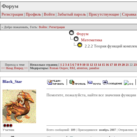
Форум
Регистрация
|
Профиль
|
Войти
|
Забытый пароль
|
Присутствующие
|
Справка
» Добро пожаловать, Гость:
Войти
|
Регистрация
Форум
Математика
2.2.2 Теория функций компле
Переход к теме
Несколько страниц
[
1
2
3
4
5
6
7
8
9
10
11
12
13
14
15
16
17
18
19
20
21
22
23
<< Назад
Вперед >>
Модераторы:
Roman Osipov
,
RKI
,
attention
,
paradise
Black_Star
Помогите, пожалуйста, найти все значения функции
Участник
Всего сообщений:
109
| Присоединился:
ноябрь 2007
| Отправлено:
1