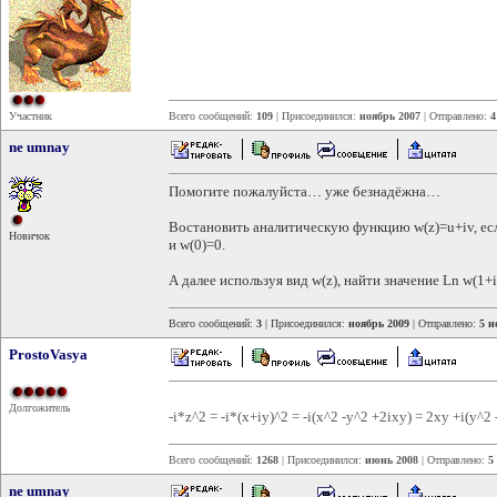
Участник
Всего сообщений:
109
| Присоединился:
ноябрь 2007
| Отправлено:
4
ne umnay
Помогите пожалуйста… уже безнадёжна…
Востановить аналитическую функцию w(z)=u+iv, есл
Новичок
и w(0)=0.
А далее используя вид w(z), найти значение Ln w(1+
Всего сообщений:
3
| Присоединился:
ноябрь 2009
| Отправлено:
5 н
ProstoVasya
Долгожитель
-i*z^2 = -i*(x+iy)^2 = -i(x^2 -y^2 +2ixy) = 2xy +i(y^2 
Всего сообщений:
1268
| Присоединился:
июнь 2008
| Отправлено:
5
ne umnay