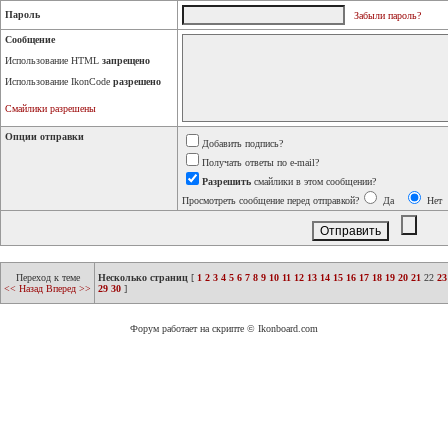
Пароль
Забыли пароль?
Сообщение
Использование HTML
запрещено
Использование IkonCode
разрешено
Смайлики разрешены
Опции отправки
Добавить подпись?
Получать ответы по e-mail?
Разрешить
смайлики в этом сообщении?
Просмотреть сообщение перед отправкой?
Да
Нет
Переход к теме
Несколько страниц
[
1
2
3
4
5
6
7
8
9
10
11
12
13
14
15
16
17
18
19
20
21
22
23
<< Назад
Вперед >>
29
30
]
Форум работает на скрипте © Ikonboard.com