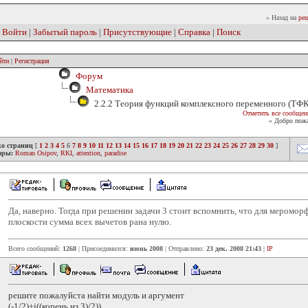
» Назад на
реш
|
Войти
|
Забытый пароль
|
Присутствующие
|
Справка
|
Поиск
йти
|
Регистрация
Форум
Математика
2.2.2 Теория функций комплексного переменного (ТФ
Отметить все сообщен
» Добро пожа
ко страниц
[
1
2
3
4
5
6
7
8
9
10
11
12
13
14
15
16
17
18
19
20
21
22
23
24
25
26
27
28
29
30
]
оры:
Roman Osipov
,
RKI
,
attention
,
paradise
Да, наверно. Тогда при решении задачи 3 стоит вспомнить, что для меромо
плоскости сумма всех вычетов рана нулю.
Всего сообщений:
1268
| Присоединился:
июнь 2008
| Отправлено:
23 дек. 2008 21:43
|
IP
решите пожалуйста найти модуль и аргумент
(-1/2)+j((корень из 3)/2))