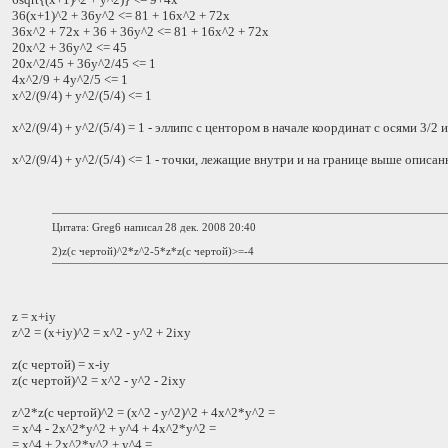
36(x+1)^2 + 36y^2 <= 81 + 16x^2 + 72x
36x^2 + 72x + 36 + 36y^2 <= 81 + 16x^2 + 72x
20x^2 + 36y^2 <= 45
20x^2/45 + 36y^2/45 <= 1
4x^2/9 + 4y^2/5 <= 1
x^2/(9/4) + y^2/(5/4) <= 1
x^2/(9/4) + y^2/(5/4) = 1 - эллипс с центором в начале координат с осями 3/2 и 
x^2/(9/4) + y^2/(5/4) <= 1 - точки, лежащие внутри и на границе выше описа
Цитата: Greg6 написал 28 дек. 2008 20:40
2)z(с чертой)^2*z^2-5*z*z(с чертой)>=-4
z = x+iy
z^2 = (x+iy)^2 = x^2 - y^2 + 2ixy
z(с чертой) = x-iy
z(с чертой)^2 = x^2 - y^2 - 2ixy
z^2*z(с чертой)^2 = (x^2 - y^2)^2 + 4x^2*y^2 =
= x^4 - 2x^2*y^2 + y^4 + 4x^2*y^2 =
= x^4 + 2x^2*y^2 + y^4 =