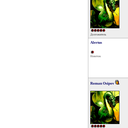
Долгожитель
Alertus
Новичок
Roman Osipov