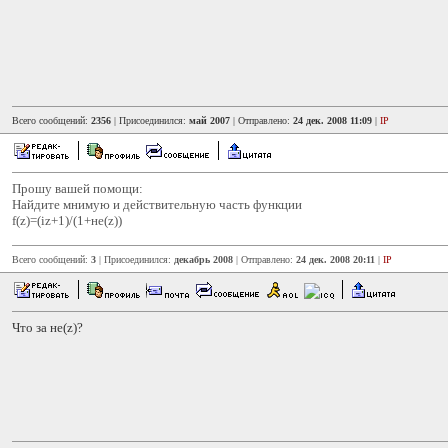
Всего сообщений:
2356
| Присоединился:
май 2007
| Отправлено:
24 дек. 2008 11:09
|
IP
Прошу вашей помощи:
Найдите мнимую и действительную часть функции
f(z)=(iz+1)/(1+не(z))
Всего сообщений:
3
| Присоединился:
декабрь 2008
| Отправлено:
24 дек. 2008 20:11
|
IP
Что за не(z)?