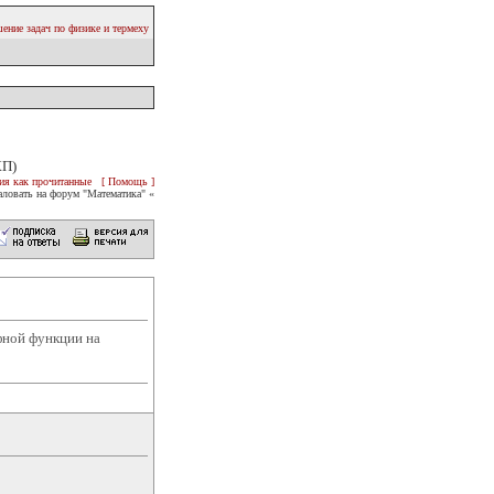
ение задач по физике и термеху
КП)
ия как прочитанные
[ Помощь ]
ловать на форум "Математика" «
рфной функции на