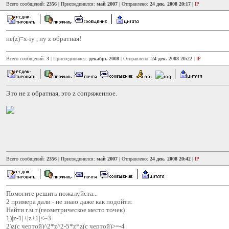
Всего сообщений:
2356
| Присоединился:
май 2007
| Отправлено:
24 дек. 2008 20:17
|
IP
не(z)=x-iy , ну z обратная!
Всего сообщений:
3
| Присоединился:
декабрь 2008
| Отправлено:
24 дек. 2008 20:22
|
IP
Это не z обратная, это z сопряженное.
Всего сообщений:
2356
| Присоединился:
май 2007
| Отправлено:
24 дек. 2008 20:42
|
IP
Помогите решить пожалуйста...
2 примера дали - не знаю даже как подойти:
Найти г.м.т.(геометрическое место точек)
1)|z-1|+|z+1|<=3
2)z(с чертой)^2*z^2-5*z*z(с чертой)>=-4