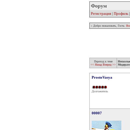
Форум
Регистрация
|
Профиль
» Добро пожаловать, Гость:
Во
Переход к теме
Несколь
<< Назад
Вперед >>
Модерат
ProstoVasya
Долгожитель
00007