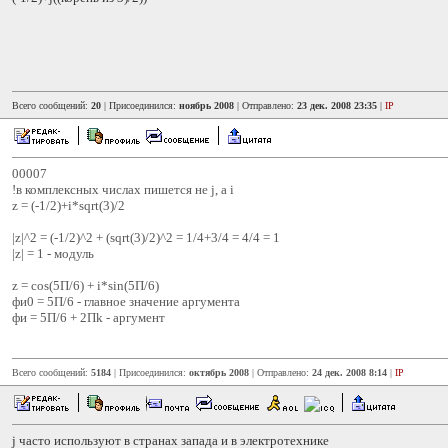
Всего сообщений:
20
| Присоединился:
ноябрь 2008
| Отправлено:
23 дек. 2008 23:35
|
IP
00007
!в комплексных числах пишется не j, а i
z = (-1/2)+i*sqrt(3)/2
|z|^2 = (-1/2)^2 + (sqrt(3)/2)^2 = 1/4+3/4 = 4/4 = 1
|z| = 1 - модуль
z = cos(5П/6) + i*sin(5П/6)
фи0 = 5П/6 - главное значение аргумента
фи = 5П/6 + 2Пk - аргумент
Всего сообщений:
5184
| Присоединился:
октябрь 2008
| Отправлено:
24 дек. 2008 8:14
|
IP
j часто используют в странах запада и в электротехнике