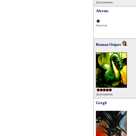
Долгожитель
Alertus
Новичок
Roman Osipov
Долгожитель
Greg6