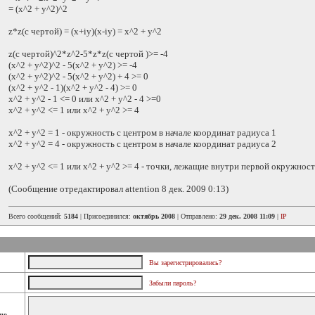
= (x^2 + y^2)^2
z*z(с чертой) = (x+iy)(x-iy) = x^2 + y^2
z(с чертой)^2*z^2-5*z*z(с чертой )>= -4
(x^2 + y^2)^2 - 5(x^2 + y^2) >= -4
(x^2 + y^2)^2 - 5(x^2 + y^2) + 4 >= 0
(x^2 + y^2 - 1)(x^2 + y^2 - 4) >= 0
x^2 + y^2 - 1 <= 0 или x^2 + y^2 - 4 >=0
x^2 + y^2 <= 1 или x^2 + y^2 >= 4
x^2 + y^2 = 1 - окружность с центром в начале координат радиуса 1
x^2 + y^2 = 4 - окружность с центром в начале координат радиуса 2
x^2 + y^2 <= 1 или x^2 + y^2 >= 4 - точки, лежащие внутри первой окружност
(Сообщение отредактировал attention 8 дек. 2009 0:13)
Всего сообщений:
5184
| Присоединился:
октябрь 2008
| Отправлено:
29 дек. 2008 11:09
|
IP
Вы зарегистрировались?
Забыли пароль?
но