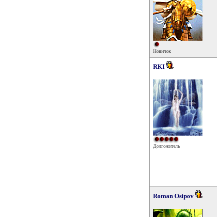
Новичок
RKI
Долгожитель
Roman Osipov