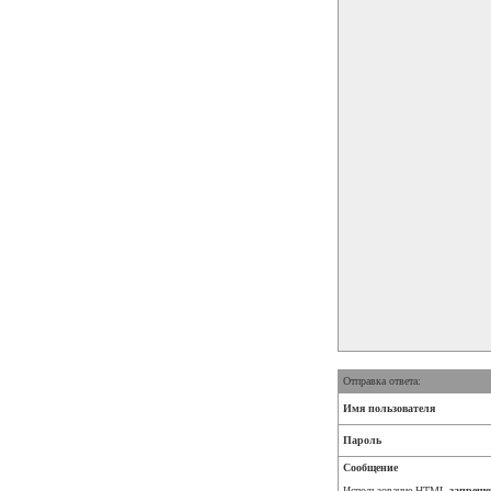
Отправка ответа:
Имя пользователя
Пароль
Сообщение
Использование HTML
запреще