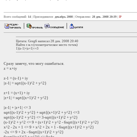
Всего сообщений:
14
| Присоединился:
декабрь 2008
| Отправлено:
28 дек. 2008 20:39
|
IP
Цитата: Greg6 написал 28 дек. 2008 20:40
Найти г.м.т.(геометрическое место точек)
1)|z-1|+|z+1|<=3
Сразу замечу, что могу ошибаться.
z = x+iy
z-1 = (x-1) + iy
|z-1| = sqrt{(x-1)^2 + y^2}
z+1 = (x+1) + iy
|z+1| = sqrt{(x+1)^2 + y^2}
|z-1| + |z+1| <= 3
sqrt{(x-1)^2 + y^2} + sqrt{(x+1)^2 + y^2} <=3
sqrt{(x-1)^2 + y^2} <= 3-sqrt{(x+1)^2 + y^2}
(x-1)^2 + y^2 <= 9 + (x+1)^2 + y^2 - 6sqrt{(x+1)^2 + y^2}
x^2 - 2x + 1 <= 9 + x^2 + 2x + 1 - 6sqrt{(x+1)^2 + y^2}
-2x <= 9 + 2x - 6sqrt{(x+1)^2 + y^2}
6sqrt{(x+1)^2 + y^2)} <= 9+4x