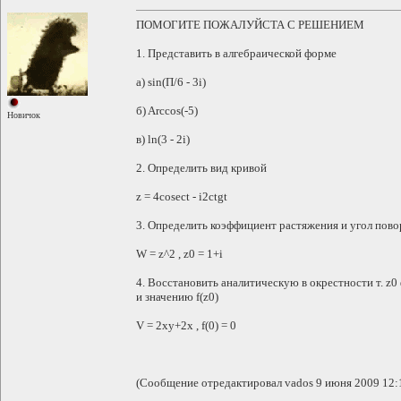
ПОМОГИТЕ ПОЖАЛУЙСТА С РЕШЕНИЕМ
1. Представить в алгебраической форме
а) sin(П/6 - 3i)
б) Arccos(-5)
Новичок
в) ln(3 - 2i)
2. Определить вид кривой
z = 4cosect - i2ctgt
3. Определить коэффициент растяжения и угол пово
W = z^2 , z0 = 1+i
4. Восстановить аналитическую в окрестности т. z0
и значению f(z0)
V = 2xy+2x , f(0) = 0
(Сообщение отредактировал vados 9 июня 2009 12: