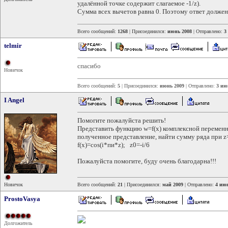
удалённой точке содержит слагаемое -1/z).
Сумма всех вычетов равна 0. Поэтому ответ должен 
Всего сообщений:
1268
| Присоединился:
июнь 2008
| Отправлено:
3
telmir
спасибо
Новичок
Всего сообщений:
5
| Присоединился:
июнь 2009
| Отправлено:
3 ию
I Angel
Помогите пожалуйста решить!
Представить функцию w=f(x) комплексной переменно
полученное представление, найти сумму ряда при z
f(x)=cos(i*пи*z); z0=-i/6
Пожалуйста помогите, буду очень благодарна!!!
Новичок
Всего сообщений:
21
| Присоединился:
май 2009
| Отправлено:
4 июн
ProstoVasya
Долгожитель