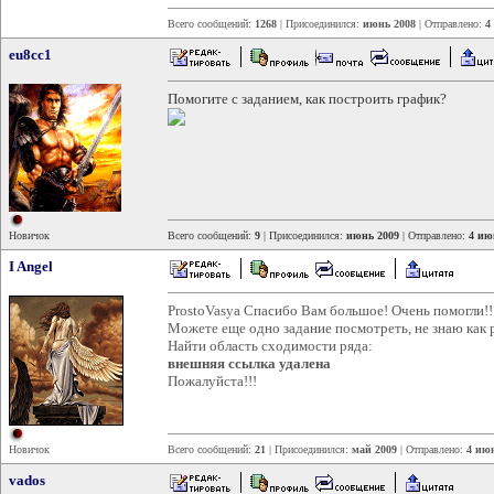
Всего сообщений:
1268
| Присоединился:
июнь 2008
| Отправлено:
4
eu8cc1
Помогите с заданием, как построить график?
Новичок
Всего сообщений:
9
| Присоединился:
июнь 2009
| Отправлено:
4 ию
I Angel
ProstoVasya Спасибо Вам большое! Очень помогли!!
Можете еще одно задание посмотреть, не знаю как 
Найти область сходимости ряда:
внешняя ссылка удалена
Пожалуйста!!!
Новичок
Всего сообщений:
21
| Присоединился:
май 2009
| Отправлено:
4 июн
vados