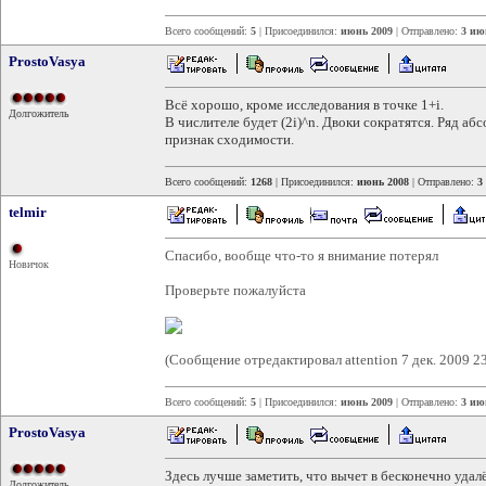
Всего сообщений:
5
| Присоединился:
июнь 2009
| Отправлено:
3 ию
ProstoVasya
Всё хорошо, кроме исследования в точке 1+i.
Долгожитель
В числителе будет (2i)^n. Двоки сократятся. Ряд а
признак сходимости.
Всего сообщений:
1268
| Присоединился:
июнь 2008
| Отправлено:
3
telmir
Спасибо, вообще что-то я внимание потерял
Новичок
Проверьте пожалуйста
(Сообщение отредактировал attention 7 дек. 2009 2
Всего сообщений:
5
| Присоединился:
июнь 2009
| Отправлено:
3 ию
ProstoVasya
Здесь лучше заметить, что вычет в бесконечно удал
Долгожитель