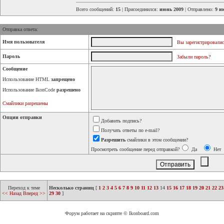
Всего сообщений:
15
| Присоединился:
июнь 2009
| Отправлено:
9 и
Отправка ответа:
Имя пользователя
Вы зарегистрировалис
Пароль
Забыли пароль?
Сообщение
Использование HTML
запрещено
Использование IkonCode
разрешено
Смайлики разрешены
Опции отправки
Добавить подпись?
Получать ответы по e-mail?
Разрешить
смайлики в этом сообщении?
Просмотреть сообщение перед отправкой?
Да
Нет
Переход к теме
Несколько страниц
[
1
2
3
4
5
6
7
8
9
10
11
12
13
14
15
16
17
18
19
20
21
22
23
<< Назад
Вперед >>
29
30
]
Форум работает на скрипте © Ikonboard.com