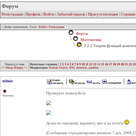
Форум
Регистрация
|
Профиль
|
Войти
|
Забытый пароль
|
Присутствующие
|
Справка
» Добро пожаловать, Гость:
Войти
|
Регистрация
Форум
Математика
2.2.2 Теория функций компле
Переход к теме
Несколько страниц
[
1
2
3
4
5
6
7
8
9
10
11
12
13
14
15
16
17
18
19
20
21
22
23
<< Назад
Вперед >>
Модераторы:
Roman Osipov
,
RKI
,
attention
,
paradise
telmir
Проверьте пожалуйста
Новичок
Делал по типовому варианту, мог и на путать
(Сообщение отредактировал attention 7 дек. 2009 2