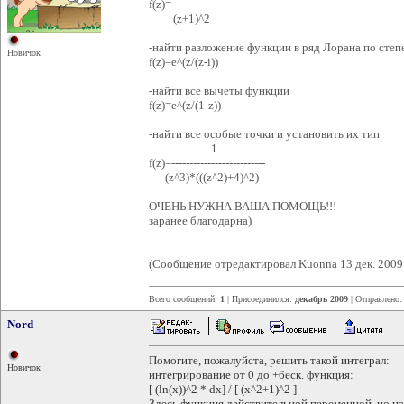
f(z)= ----------
(z+1)^2
-найти разложение функции в ряд Лорана по степе
Новичок
f(z)=e^(z/(z-i))
-найти все вычеты функции
f(z)=e^(z/(1-z))
-найти все особые точки и установить их тип
1
f(z)=--------------------------
(z^3)*(((z^2)+4)^2)
ОЧЕНЬ НУЖНА ВАША ПОМОЩЬ!!!
заранее благодарна)
(Сообщение отредактировал Kuonna 13 дек. 2009
Всего сообщений:
1
| Присоединился:
декабрь 2009
| Отправлено
Nord
Помогите, пожалуйста, решить такой интеграл:
Новичок
интегрирование от 0 до +беск. функция:
[ (ln(x))^2 * dx] / [ (x^2+1)^2 ]
Здесь функция действительной переменной, но 