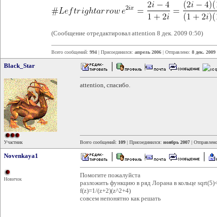
(Сообщение отредактировал attention 8 дек. 2009 0:50)
Всего сообщений:
994
| Присоединился:
апрель 2006
| Отправлено:
8 дек. 2009
Black_Star
attention, спасибо.
Участник
Всего сообщений:
109
| Присоединился:
ноябрь 2007
| Отправлен
Novenkaya1
Помогите пожалуйста
Новичок
разложить функцию в ряд Лорана в кольце sqrt(5)<
f(z)=1/(z+2)(z^2+4)
совсем непонятно как решать