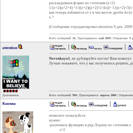
раскладываем ф-цию по степеням (z+2):
1/(z+2)(z^2+4) =1/((z+2)((z+2)^2-4z))= 1/((z+2)^3(1
как теперь избавится от z в числителе дроби 4z/
x ?
(Сообщение отредактировал attention 9 дек. 2009
Всего сообщений:
16
| Присоединился:
май 2009
| Отправлено:
9 
attention
Novenkaya1
, не дублируйте посты! Вам помогут.
Лучше покажите, что у вас получилось решить, д
Долгожитель
Всего сообщений:
994
| Присоединился:
апрель 2006
| Отправлен
Kuonna
помогите пожалуйста
нужно:
-разложить функцию в ряд Лорана по степеням z
z^2