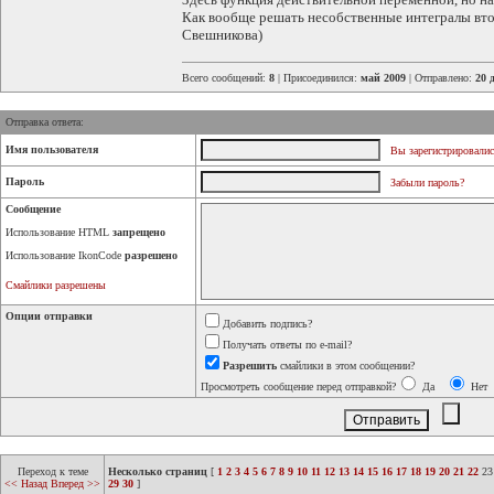
Как вообще решать несобственные интегралы вто
Свешникова)
Всего сообщений:
8
| Присоединился:
май 2009
| Отправлено:
20 
Отправка ответа:
Имя пользователя
Вы зарегистрировалис
Пароль
Забыли пароль?
Сообщение
Использование HTML
запрещено
Использование IkonCode
разрешено
Смайлики разрешены
Опции отправки
Добавить подпись?
Получать ответы по e-mail?
Разрешить
смайлики в этом сообщении?
Просмотреть сообщение перед отправкой?
Да
Нет
Переход к теме
Несколько страниц
[
1
2
3
4
5
6
7
8
9
10
11
12
13
14
15
16
17
18
19
20
21
22
23
<< Назад
Вперед >>
29
30
]