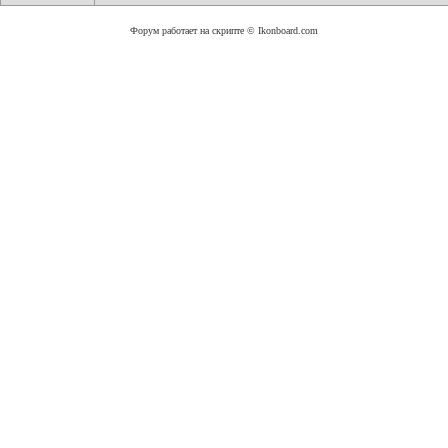
Форум работает на скрипте © Ikonboard.com