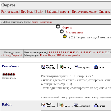
Форум
Регистрация
|
Профиль
|
Войти
|
Забытый пароль
|
Присутствующие
|
Справка
» Добро пожаловать, Гость:
Войти
|
Регистрация
Форум
Математика
2.2.2 Теория функций компле
Переход к теме
Несколько страниц
[
1
2
3
4
5
6
7
8
9
10
11
12
13
14
15
16
17
18
19
20
21
22
23
<< Назад
Вперед >>
Модераторы:
Roman Osipov
,
RKI
,
attention
,
paradise
ProstoVasya
Рассмотрим случай |z-1+i|>корня из 2.
Долгожитель
Сначала сделайте сдвиг и сжатие, отобразив Ваш 
w = корень из 2/(z-1+i).
Затем единичный круг отобразите на верхнюю по
Всего сообщений:
1268
| Присоединился:
июнь 2008
| Отправлен
Rabbit