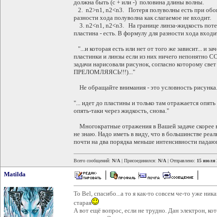
должна быть (с + или -) половина длины волны.
2. n2>n1, n2<n3. Потеря полуволны есть при обои
разности хода полуволна как слагаемое не входит.
3. n2<n1, n2<n3. На границе линза-жидкость поте
пластина - есть. В формулу для разности хода входит
"...и которая есть или нет от того же зависит... и 
пластинки и линзы если из них ничего непонятно С
задачи нарисовали рисунок, согласно которому свет
ПРЕЛОМЛЯЯСЬ!!!)..."
Не обращайте внимания - это условность рисунка.
"... идет до пластины и только там отражается опять
опять-таки через жидкость, снова."
Многократные отражения в Вашей задаче скорее вс
не знаю. Надо иметь в виду, что в большинстве ре
почти на два порядка меньше интенсивности падаю
Всего сообщений:
N/A
| Присоединился:
N/A
| Отправлено:
15 июля 
Matilda
To Bel, спасибо...а то я как-то совсем че-то уже ни
старая
А вот ещё вопрос, если не трудно. Дан электрон, к