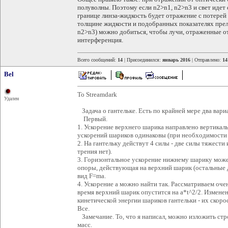
полуволны. Поэтому если n2>n1, n2>n3 и свет идет с
границе линза-жидкость будет отражение с потерей
толщине жидкости и подобранных показателях прел
n2>n3) можно добиться, чтобы лучи, отраженные от
интерференция.
Всего сообщений:
14
| Присоединился:
январь 2016
| Отправлено:
14
Bel
To Streamdark
Удален
Задача о гантельке. Есть по крайней мере два вари
Первый.
1. Ускорение верхнего шарика направлено вертикал
ускорений шариков одинаковы (при необходимости 
2. На гантельку действут 4 силы - две силы тяжест
трения нет).
3. Горизонтальное ускорение нижнему шарику может
опоры, действующая на верхний шарик (остальные д
вид F=ma.
4. Ускорение a можно найти так. Рассматриваем оче
время верхний шарик опустится на a*t^2/2. Измене
кинетической энергии шариков гантельки - их скоро
Все.
Замечание. То, что я написал, можно изложить стр
масс.