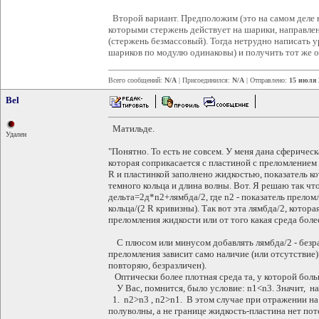
Второй вариант. Предположим (это на самом деле н
которыми стержень действует на шарики, направле
(стержень безмассовый). Тогда нетрудно написать 
шариков по модулю одинаковы) и получить тот же отв
Всего сообщений:
N/A
| Присоединился:
N/A
| Отправлено:
15 июля 
Bel
Матильде.
Удален
"Понятно. То есть не совсем. У меня дана сферичес
которая соприкасается с пластиной с преломлением
R и пластинкой заполнено жидкостью, показатель к
темного кольца и длина волны. Вот. Я решаю так чт
дельта=2д*n2+лямбда/2, где n2 - показатель преломл
кольца/(2 R кривизны). Так вот эта лямбда/2, котор
преломления жидкости или от того какая среда более 
С плюсом или минусом добавлять лямбда/2 - безра
преломления зависит само наличие (или отсутствие)
повторяю, безразличен).
Оптически более плотная среда та, у которой боль
У Вас, помнится, было условие: n1<n3. Значит, н
1. n2>n3 , n2>n1. В этом случае при отражении на
полуволны, а не границе жидкость-пластина нет по