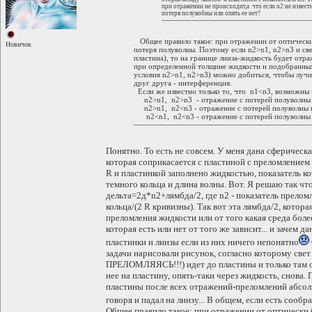
при отражении не происходит,а что если n2 не известн
потеря полувобны или опять ее нет?
Общее правило такое: при отражении от оптически
Новичок
потеря полуволны. Поэтому если n2>n1, n2>n3 и све
пластина), то на границе линза-жидкость будет отр
при определенной толщине жидкости и подобранных
условия n2>n1, n2>n3) можно добиться, чтобы лучи
друг друга - интерференция.
Если же известно только то, что n1<n3, возможны 
n2>n1, n2>n3 - отражение с потерей полуволны н
n2>n1, n2<n3 - отражение с потерей полуволны н
n2<n1, n2<n3 - отражение с потерей полуволны н
Понятно. То есть не совсем. У меня дана сферическ
которая соприкасается с пластиной с преломлением
R и пластинкой заполнено жидкостью, показатель к
темного кольца и длина волны. Вот. Я решаю так чт
дельта=2д*n2+лямбда/2, где n2 - показатель преломл
кольца/(2 R кривизны). Так вот эта лямбда/2, котор
преломления жидкости или от того какая среда более 
которая есть или нет от того же зависит... и зачем 
пластинки и линзы если из них ничего непонятно
задачи нарисовали рисунок, согласно которому свет
ПРЕЛОМЛЯЯСЬ!!!) идет до пластины и только там от
нее на пластину, опять-таки через жидкость, снова.
пластины после всех отражений-преломлений абсол
говоря и падал на линзу... В общем, если есть сообр
Общее правило такое: при отражении от оптически 