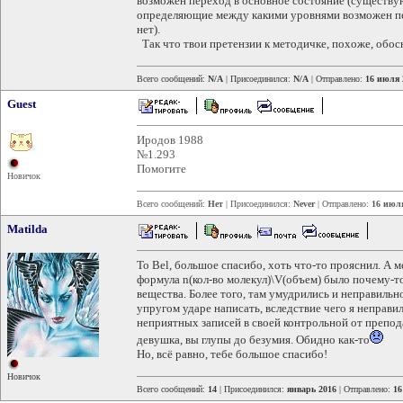
возможен переход в основное состояние (существую
определяющие между какими уровнями возможен пер
нет).
Так что твои претензии к методичке, похоже, обос
Всего сообщений:
N/A
| Присоединился:
N/A
| Отправлено:
16 июля 
Guest
Иродов 1988
№1.293
Помогите
Новичок
Всего сообщений:
Нет
| Присоединился:
Never
| Отправлено:
16 июля
Matilda
To Вel, большое спасибо, хоть что-то прояснил. А 
формула n(кол-во молекул)\V(объем) было почему-то
вещества. Более того, там умудрились и неправиль
упругом ударе написать, вследствие чего я неправи
неприятных записей в своей контрольной от препод
девушка, вы глупы до безумия. Обидно как-то
Но, всё равно, тебе большое спасибо!
Новичок
Всего сообщений:
14
| Присоединился:
январь 2016
| Отправлено:
16