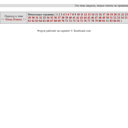
Эта тема закрыта, новые ответы не приним
Несколько страниц
[
1
2
3
4
5
6
7
8
9
10
11
12
13
14
15
16
17
18
19
20
21
22
23
Переход к теме
29
30
31
32
33
34
35
36
37
38
39
40
41
42
43
44
45
46
47
48
49
50
51
52
53
54
55
<< Назад
Вперед >>
61
62
63
64
65
66
67
68
69
70
71
72
73
74
75
76
77
78
79
80
81
82
83
84
85
]
Форум работает на скрипте © Ikonboard.com