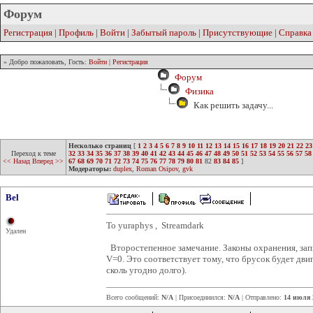
Форум
Регистрация
|
Профиль
|
Войти
|
Забытый пароль
|
Присутствующие
|
Справка
» Добро пожаловать, Гость:
Войти
|
Регистрация
Форум
Физика
Как решить задачу...
Несколько страниц
[
1
2
3
4
5
6
7
8
9
10
11
12
13
14
15
16
17
18
19
20
21
22
23
Переход к теме
32
33
34
35
36
37
38
39
40
41
42
43
44
45
46
47
48
49
50
51
52
53
54
55
56
57
58
<< Назад
Вперед >>
67
68
69
70
71
72
73
74
75
76
77
78
79
80
81
82
83
84
85
]
Модераторы:
duplex
,
Roman Osipov
,
gvk
Bel
To yuraphys , Streamdark
Удален
Второстепенное замечание. Законы охранения, зап
V=0. Это соответствует тому, что брусок будет дви
сколь угодно долго).
Всего сообщений:
N/A
| Присоединился:
N/A
| Отправлено:
14 июля 