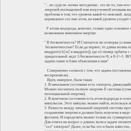
"... но судя по логике методички - это не то, там чт
энергией поглощенной или излуученной атомами во
проблема в том, что уровень какой-то неясный...ког
нормальное сос-ние атом, на какой уровень уходит о
У атома водорода, конечно, только одно основное 
возможным значением энергии.
" В бесконечность? И Считается ли оговорка услови
бесконечностью? Если да первое, то длина волны по
квадрате)-1(/n2 в квадрате)), где n1-номер орбиты с
трицательной..ведт 1/бесконечность=0, а 0-1=-1. ВОт.
задачи такие и блин объяснения к ним"
Совершенно согласен с тем, что задача поставлена 
воспроизвела).
Идея, наверное, была такая:
1. В начальном состоянии есть электрон, движущийс
Можно посчитать полную энергию Е системы (сумма
потенциальной энергии).
2. В конечном состоянии есть атом водорода в осн
импульсом. Этот импульс можно найти, используя з
3. Разность между начальной энергией системы прот
сохранения энергии и должна быть излучена в виде 
фотонов. И определить можно только их суммарную
Для ответа на вопрос о длинах волн в задаче нехва
"сел" электрон? Далее, если бы это и было известно