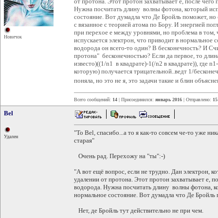
от протона. Этот протон захватывает е, после чег
Нужна посчитать длину волны фотона, который исп
состояние. Вот думадла что Де Бройль поможет, но с
с вязанное с теорией атома по Бору. И энергией п
при перехое е между уровнями, но проблема в том, ч
Новичок
испускается электрон, что приводит в нормальное со
водорода он всего-то один? В бесконечность? И Счи
протона" бесконечностью? Если да первое, то длин
известо)((1/n1 в квадрате)-1(/n2 в квадрате)), где n1
которую) получается трицательной..ведт 1/бесконечн
поняла, но это не я, это задачи такие и блин объясн
Всего сообщений:
14
| Присоединился:
январь 2016
| Отправлено:
15
Bel
"To Bel, спасибо...а то я как-то совсем че-то уже н
Удален
старая"
Очень рад. Перехожу на "ты":-)
"А вот ещё вопрос, если не трудно. Дан электрон, к
удалении от протона. Этот протон захватывает е, 
водорода. Нужна посчитать длину волны фотона, к
нормальное состояние. Вот думадла что Де Бройль п
Нет, де Бройль тут действительно не при чем.