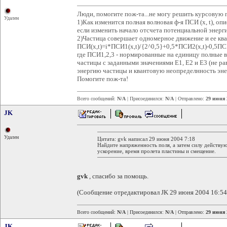
Люди, помогите пож-та...не могу решить курсовую по
Удален
1)Как изменится полная волновая ф-я ПСИ (x, t), 
если изменить начало отсчета потенциальной энерги
2)Частица совершает одномерное движение и ее ква
ПСИ(x,t)=i*ПСИ1(x,t)/{2^0,5}+0,5*ПСИ2(x,t)-0,5ПС
где ПСИ1,2,3 - нормированные на единицу полные 
частицы с заданными значениями E1, E2 и E3 (не 
энергию частицы и квантовую неопределнность эне
Помогите пож-та!
Всего сообщений:
N/A
| Присоединился:
N/A
| Отправлено:
29 июня 
JK
Удален
Цитата: gvk написал 29 июня 2004 7:18
Найдите напряженность поля, а затем силу действую
ускорение, время пролета пластины и смещение.
gvk
, спасибо за помощь.
(Сообщение отредактировал JK 29 июня 2004 16:54
Всего сообщений:
N/A
| Присоединился:
N/A
| Отправлено:
29 июня 
JK