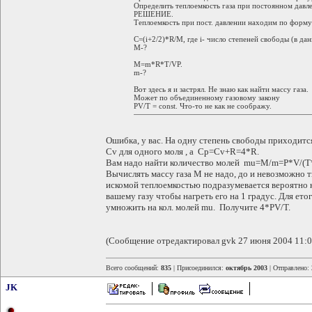
Определить теплоемкость газа при постоянном давл
РЕШЕНИЕ.
Теплоемкость при пост. давлении находим по форму
С=(i+2/2)*R/M, где i- число степеней свободы (в дан
М-?
М=m*R*T/VP.
m-?
Вот здесь я и застрял. Не знаю как найти массу газа.
Может по объединенному газовому закону
PV/T = const. Что-то не как не соображу.
Ошибка, у вас. На одну степень свободы приходится
Сv для одного моля , а Cp=Cv+R=4*R.
Вам надо найти количество молей mu=M/m=P*V/(T
Вычислять массу газа M не надо, до и невозможно тк
искомой теплоемкостью подразумевается вероятно к
вашему газу чтобы нагреть его на 1 градус. Для е
умножить на кол. молей mu. Получите 4*PV/T.
(Сообщение отредактировал gvk 27 июня 2004 11:0
Всего сообщений:
835
| Присоединился:
октябрь 2003
| Отправлено:
JK