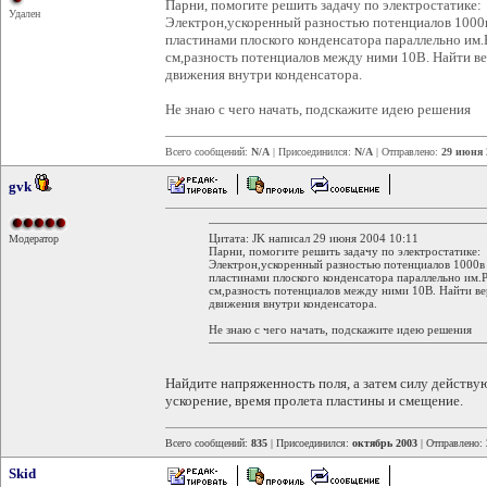
Парни, помогите решить задачу по электростатике:
Удален
Электрон,ускоренный разностью потенциалов 1000
пластинами плоского конденсатора параллельно им.
см,разность потенциалов между ними 10В. Найти ве
движения внутри конденсатора.
Не знаю с чего начать, подскажите идею решения
Всего сообщений:
N/A
| Присоединился:
N/A
| Отправлено:
29 июня 
gvk
Цитата: JK написал 29 июня 2004 10:11
Модератор
Парни, помогите решить задачу по электростатике:
Электрон,ускоренный разностью потенциалов 1000в
пластинами плоского конденсатора параллельно им.
см,разность потенциалов между ними 10В. Найти ве
движения внутри конденсатора.
Не знаю с чего начать, подскажите идею решения
Найдите напряженность поля, а затем силу действу
ускорение, время пролета пластины и смещение.
Всего сообщений:
835
| Присоединился:
октябрь 2003
| Отправлено:
Skid