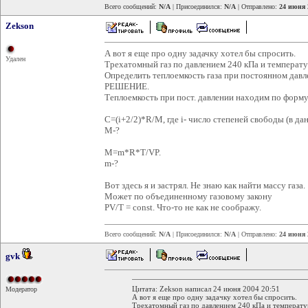
Всего сообщений:
N/A
| Присоединился:
N/A
| Отправлено:
24 июня 
Zekson
А вот я еще про одну задачку хотел бы спросить.
Удален
Трехатомный газ по давлением 240 кПа и температу
Определить теплоемкость газа при постоянном давл
РЕШЕНИЕ.
Теплоемкость при пост. давлении находим по форму
С=(i+2/2)*R/M, где i- число степеней свободы (в дан
М-?
М=m*R*T/VP.
m-?
Вот здесь я и застрял. Не знаю как найти массу газа.
Может по объединенному газовому закону
PV/T = const. Что-то не как не соображу.
Всего сообщений:
N/A
| Присоединился:
N/A
| Отправлено:
24 июня 
gvk
Цитата: Zekson написал 24 июня 2004 20:51
Модератор
А вот я еще про одну задачку хотел бы спросить.
Трехатомный газ по давлением 240 кПа и температу