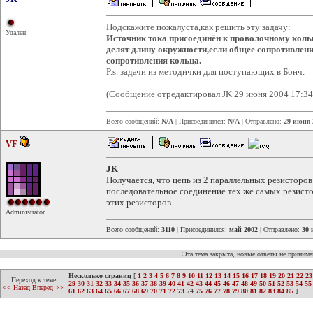
Подскажите пожалуста,как решить эту задачу:
Удален
Источник тока присоединён к проволочному коль
делят длину окружности,если общее сопротивлени
сопротивления кольца.
P.s. задачи из методички для поступающих в Бонч.
(Сообщение отредактировал JK 29 июня 2004 17:34
Всего сообщений:
N/A
| Присоединился:
N/A
| Отправлено:
29 июня 
VF
JK
Получается, что цепь из 2 параллельных резисторов
последовательное соединение тех же самых резист
этих резисторов.
Administrator
Всего сообщений:
3110
| Присоединился:
май 2002
| Отправлено:
30 
Эта тема закрыта, новые ответы не приним
Несколько страниц
[
1
2
3
4
5
6
7
8
9
10
11
12
13
14
15
16
17
18
19
20
21
22
23
Переход к теме
29
30
31
32
33
34
35
36
37
38
39
40
41
42
43
44
45
46
47
48
49
50
51
52
53
54
55
<< Назад
Вперед >>
61
62
63
64
65
66
67
68
69
70
71
72
73
74
75
76
77
78
79
80
81
82
83
84
85
]