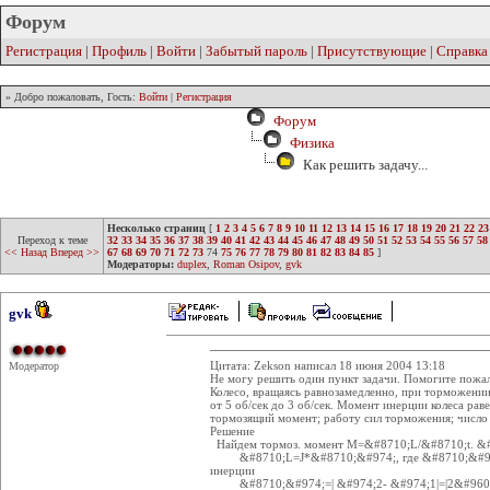
Форум
Регистрация
|
Профиль
|
Войти
|
Забытый пароль
|
Присутствующие
|
Справка
» Добро пожаловать, Гость:
Войти
|
Регистрация
Форум
Физика
Как решить задачу...
Несколько страниц
[
1
2
3
4
5
6
7
8
9
10
11
12
13
14
15
16
17
18
19
20
21
22
23
Переход к теме
32
33
34
35
36
37
38
39
40
41
42
43
44
45
46
47
48
49
50
51
52
53
54
55
56
57
58
<< Назад
Вперед >>
67
68
69
70
71
72
73
74
75
76
77
78
79
80
81
82
83
84
85
]
Модераторы:
duplex
,
Roman Osipov
,
gvk
gvk
Цитата: Zekson написал 18 июня 2004 13:18
Модератор
Не могу решить один пункт задачи. Помогите пожал
Колесо, вращаясь равнозамедленно, при торможени
от 5 об/сек до 3 об/сек. Момент инерции колеса рав
тормозящий момент; работу сил торможения; число 
Решение
Найдем тормоз. момент М=&#8710;L/&#8710;t. &
&#8710;L=J*&#8710;&#974;, где &#8710;&#974;-
инерции
&#8710;&#974;=| &#974;2- &#974;1|=|2&#960;n