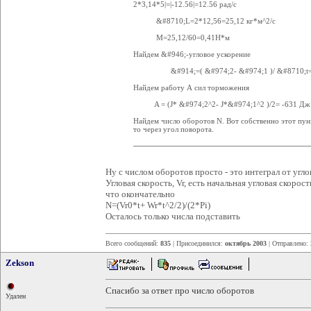
2*3,14*5|=|-12.56|=12.56 рад/с
&#8710;L=2*12,56=25,12 кг*м^2/с
М=25,12/60=0,41Н*м
Найдем &#946;-угловое ускорение
&#914;=( &#974;2- &#974;1 )/ &#8710;t= -12
Найдем работу А сил торможения
A = (J* &#974;2^2- J*&#974;1^2 )/2= -631 Дж
Найдем число оборотов N. Вот собственно этот пунк
то через угол поворота.
Ну с числом оборотов просто - это интеграл от угло
Угловая скорость, Vr, есть начальная угловая скорост
что окончательно
N=(Vr0*t+ Wr*t^2/2)/(2*Pi)
Осталось только числа подставить
Всего сообщений:
835
| Присоединился:
октябрь 2003
| Отправлено:
Zekson
Спасибо за ответ про число оборотов
Удален