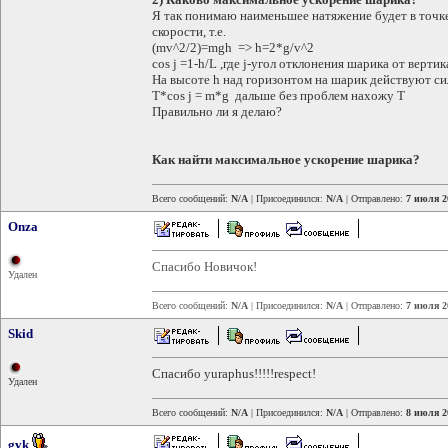
Я так понимаю наименьшее натяжение будет в точк
скорости, т.е.
(mv^2/2)=mgh => h=2*g/v^2
cos j =1-h/L ,где j-угол отклонения шарика от вертик
На высоте h над горизонтом на шарик действуют си
T*cos j = m*g дальше без проблем нахожу T
Правильно ли я делаю?
Как найти максимальное ускорение шарика?
Всего сообщений:
N/A
| Присоединился:
N/A
| Отправлено:
7 июля 2
Onza
Спасибо Новичок!
Удален
Всего сообщений:
N/A
| Присоединился:
N/A
| Отправлено:
7 июля 2
Skid
Спасибо yuraphus!!!!!respect!
Удален
Всего сообщений:
N/A
| Присоединился:
N/A
| Отправлено:
8 июля 2
gvk