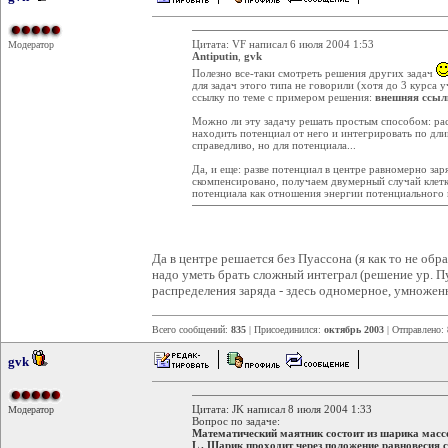
Цитата: VF написал 6 июля 2004 1:53
Модератор
Antiputin
,
gvk
Полезно все-таки смотреть решения других задач
для задач этого типа не говорили (хотя до 3 курса 
ссылку по теме с примером решения:
внешняя ссыл
Можно ли эту задачу решать простым способом: рас
находить потенциал от него и интегрировать по дл
справедливо, но для потенциала...
Да, и еще: разве потенциал в центре равномерно за
скомпенсировано, получаем двумерный случай клетк
потенциала как отношения энергии потенциального п
Да в центре решается без Пуассона (я как то не обр
надо уметь брать сложный интеграл (решение ур. П
распределения заряда - здесь одномерное, умноженной
Всего сообщений:
835
| Присоединился:
октябрь 2003
| Отправлено:
gvk
Цитата: JK написал 8 июля 2004 1:33
Модератор
Вопрос по задаче:
Математический маятник состоит из шарика масс
L . Шарик проходит через положение равновесия с