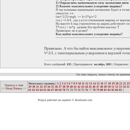
1) Определить наименьшую силу натяжения нити
2) Каково максимальное ускорение шарика?
Я так понимаю наименьшее натяжение будет в точке
скорости, т.е.
(mv^2/2)=mgh => h=2*g/v^2
cos j =1-h/L ,где j-угол отклонения шарика от вертик
На высоте h над горизонтом на шарик действуют си
T*cos j = m*g дальше без проблем нахожу T
Правильно ли я делаю?
Как найти максимальное ускорение шарика?
Правильно. А что бы найти максимальное ускорение
V^2/L c тангенциальным ускорением в верхней точке 
Всего сообщений:
835
| Присоединился:
октябрь 2003
| Отправлено:
Эта тема закрыта, новые ответы не приним
Несколько страниц
[
1
2
3
4
5
6
7
8
9
10
11
12
13
14
15
16
17
18
19
20
21
22
23
Переход к теме
29
30
31
32
33
34
35
36
37
38
39
40
41
42
43
44
45
46
47
48
49
50
51
52
53
54
55
<< Назад
Вперед >>
61
62
63
64
65
66
67
68
69
70
71
72
73
74
75
76
77
78
79
80
81
82
83
84
85
]
Форум работает на скрипте © Ikonboard.com