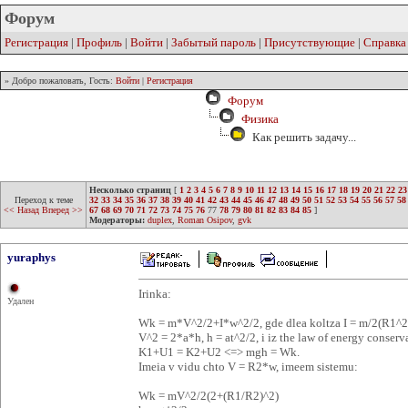
Форум
Регистрация
|
Профиль
|
Войти
|
Забытый пароль
|
Присутствующие
|
Справка
» Добро пожаловать, Гость:
Войти
|
Регистрация
Форум
Физика
Как решить задачу...
Несколько страниц
[
1
2
3
4
5
6
7
8
9
10
11
12
13
14
15
16
17
18
19
20
21
22
23
Переход к теме
32
33
34
35
36
37
38
39
40
41
42
43
44
45
46
47
48
49
50
51
52
53
54
55
56
57
58
<< Назад
Вперед >>
67
68
69
70
71
72
73
74
75
76
77
78
79
80
81
82
83
84
85
]
Модераторы:
duplex
,
Roman Osipov
,
gvk
yuraphys
Irinka:
Удален
Wk = m*V^2/2+I*w^2/2, gde dlea koltza I = m/2(R1^
V^2 = 2*a*h, h = at^2/2, i iz the law of energy conserv
K1+U1 = K2+U2 <=> mgh = Wk.
Imeia v vidu chto V = R2*w, imeem sistemu:
Wk = mV^2/2(2+(R1/R2)^2)