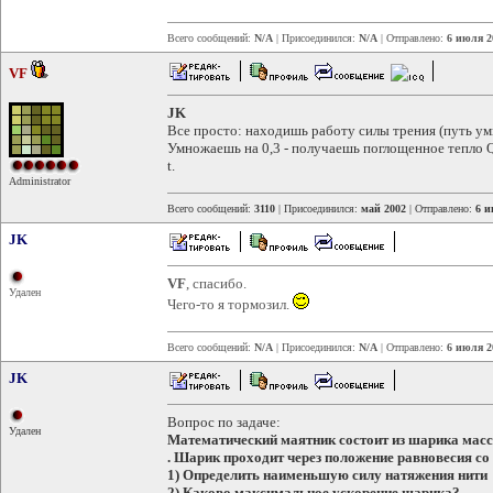
Всего сообщений:
N/A
| Присоединился:
N/A
| Отправлено:
6 июля 2
VF
JK
Все просто: находишь работу силы трения (путь ум
Умножаешь на 0,3 - получаешь поглощенное тепло Q
t.
Administrator
Всего сообщений:
3110
| Присоединился:
май 2002
| Отправлено:
6 и
JK
VF
, спасибо.
Удален
Чего-то я тормозил.
Всего сообщений:
N/A
| Присоединился:
N/A
| Отправлено:
6 июля 2
JK
Вопрос по задаче:
Удален
Математический маятник состоит из шарика масс
. Шарик проходит через положение равновесия со 
1) Определить наименьшую силу натяжения нити
2) Каково максимальное ускорение шарика?