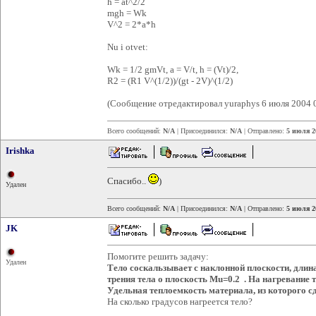
h = at^2/2
mgh = Wk
V^2 = 2*a*h
Nu i otvet:
Wk = 1/2 gmVt, a = V/t, h = (Vt)/2,
R2 = (R1 V^(1/2))/(gt - 2V)^(1/2)
(Сообщение отредактировал yuraphys 6 июля 2004 
Всего сообщений:
N/A
| Присоединился:
N/A
| Отправлено:
5 июля 2
Irishka
Спасибо..
)
Удален
Всего сообщений:
N/A
| Присоединился:
N/A
| Отправлено:
5 июля 2
JK
Помогите решить задачу:
Удален
Тело соскальзывает с наклонной плоскости, длин
трения тела о плоскость Mu=0.2 . На нагревани
Удельная теплоемкость материала, из которого сд
На сколько градусов нагреется тело?