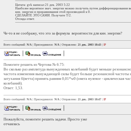
Цитата: gvk написал 21 дек. 2003 5:22
Наиболее вероятное знач. энергии можно получить путем дифференцирования в
кин. энергии и приравнивания этой производной к 0.
СДЕЛАЙТЕ ЭТО САМИ. Получите T/2.
Отсюда ответ.
Че-то я не соображу, что это за формула вероятности для кин. энергии?
Всего сообщений:
N/A
| Присоединился:
N/A
| Отправлено:
21 дек. 2003 18:43
|
IP
Помогите решить из Чертова № 6.75:
Во сколько раз амплитуда вынужденных колебаний будет меньше резонансно
частота изменения вынуждающей силы будет больше резонансной частоты 
затухания б(ветта) принять равнвм 0,01*w0 (омега нулевое - циклическая ча
колебаний).
Ответ: 1,53.
Всего сообщений:
N/A
| Присоединился:
N/A
| Отправлено:
21 дек. 2003 18:47
|
IP
Пожалуйста, помогите решить задачи. Просто уже
отчаялась