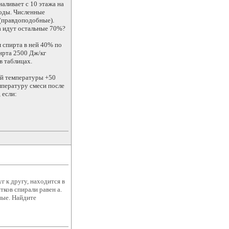
наливает с 10 этажа на
воды. Численные
 (правдоподобные).
а идут остальные 70%?
м спирта в ней 40% по
пирта 2500 Дж/кг
в таблицах.
ой температуры +50
мпературу смеси после
 если:
 к другу, находится в
ков спирали равен а.
ные. Найдите