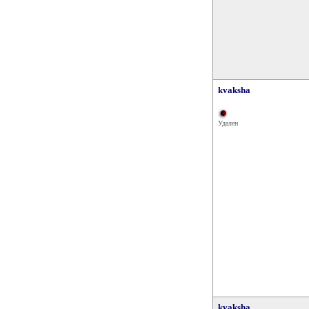
kvaksha
Удален
kvaksha