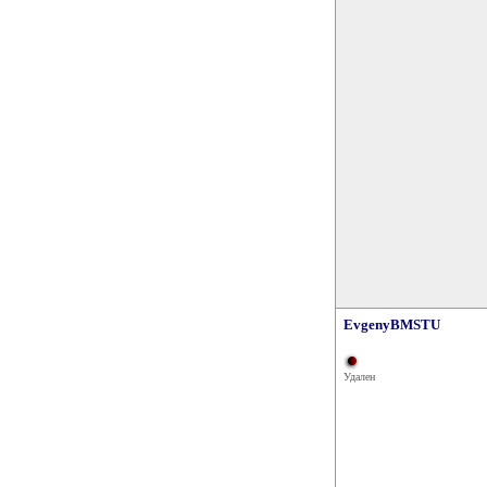
EvgenyBMSTU
Удален