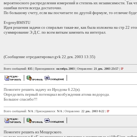
вероятносного распределения измерений и степень их независимости. Так ч
ошибки почти всегда достаточно.
По большому счету, если вы посчитаете по другой формуле, то отличие буд
EvgenyBMSTU
Идея решения задачи со спиралью такая-же, как была изложена на стр 22 это
суммирование Э.Д.С. по всем виткам заменить на интеграл.
(Сообщение отредактировал gvk 22 дек. 2003 13:35)
Всего сообщений:
835
| Присоединился:
октябрь 2003
| Отправлено:
21 дек. 2003 23:57
|
IP
Помогите решить задачу из Иродова 6.22(в).
Определить первый потенциал возбуждения атома водорода.
Большое спасибо!!!
Всего сообщений:
N/A
| Присоединился:
N/A
| Отправлено:
22 дек. 2003 0:22
|
IP
Помогите решить из Мещерского.
на тело весом в 6 кГ, подвешенное к пружине с жесткостью с=18кГ/см, дей