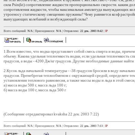
сила Рsin(kt) сопротивление жидкости пропорционально скорости. каким до
сопротивления жидкости, чтобы максимальная амплитуда вынуждающих кол
утроеносу статическому смещению пружины? Чему равняется коэф растройк
вынуздающих колебаний и возбуждающей силы?
Всего сообщений:
N/A
| Присоединился:
N/A
| Отправлено:
22 дек. 2003 0:42
|
IP
1.Всем известно, что водка представляет собой смесь спирта и воды, причем
объему. Какова удельная теплоемкость водки, если удельная теплоемкость с
градусов, а воды - 4200 Дж/кг градусов. Другие необходимые данные найти 
2.Кусок льда начальной температуры - -38 градусов бросили в воду начальн
градусов. Пренебрегая теплообменом с окружающей средой, определите те
установления теплового равновесия, а также массы воды и льда в этой смеси,
а) масса воды 500 г, масса льда 100 г;
б) масса воды 100 г, масса льда 500 г
(Сообщение отредактировал kvaksha 22 дек. 2003 7:22)
Всего сообщений:
N/A
| Присоединился:
N/A
| Отправлено:
22 дек. 2003 7:13
|
IP