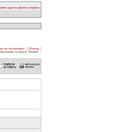
ение задач по физике и термеху
ия как прочитанные
[ Помощь ]
пожаловать на форум "Физика" «