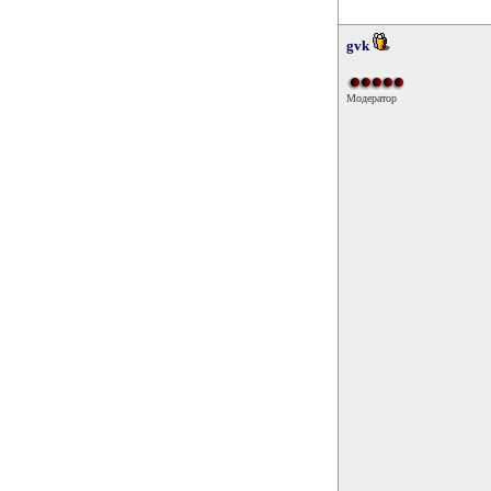
gvk
Модератор