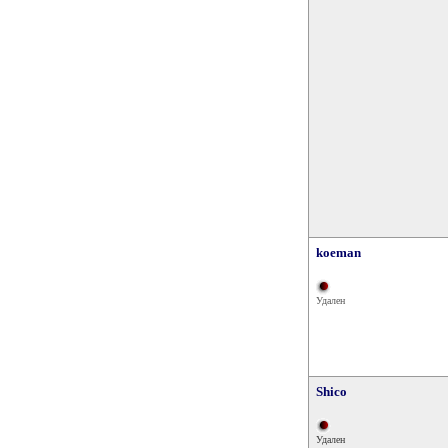
koeman
Удален
Shico
Удален