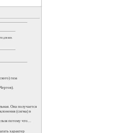
и для кин.
кого) газа
Чертов).
льная. Она получается
клонения (сигма) в
ьзя потому что....
агать характер