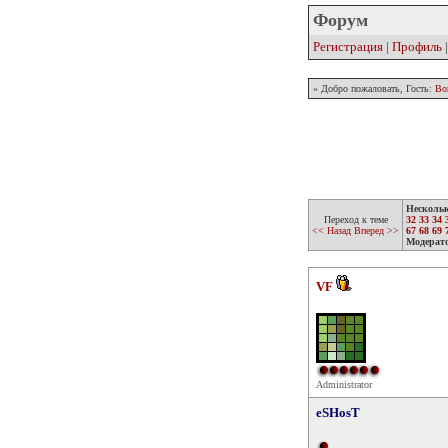
Форум
Регистрация
|
Профиль
» Добро пожаловать, Гость:
Во
Несколь
Переход к теме
32
33
34
<< Назад
Вперед >>
67
68
69
Модерат
VF
Administrator
eSHosT