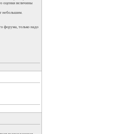
то оценки величины
ет небольшим.
го форума, только надо
ствует вынуждающая