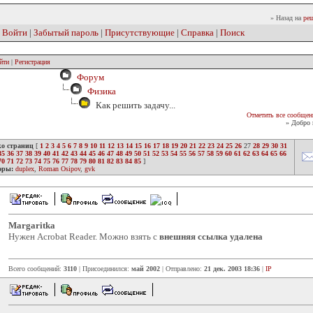
» Назад на
реш
|
Войти
|
Забытый пароль
|
Присутствующие
|
Справка
|
Поиск
йти
|
Регистрация
Форум
Физика
Как решить задачу...
Отметить все сообщен
» Добро 
ко страниц
[
1
2
3
4
5
6
7
8
9
10
11
12
13
14
15
16
17
18
19
20
21
22
23
24
25
26
27
28
29
30
31
35
36
37
38
39
40
41
42
43
44
45
46
47
48
49
50
51
52
53
54
55
56
57
58
59
60
61
62
63
64
65
66
70
71
72
73
74
75
76
77
78
79
80
81
82
83
84
85
]
оры:
duplex
,
Roman Osipov
,
gvk
Margaritka
Нужен Acrobat Reader. Можно взять с
внешняя ссылка удалена
Всего сообщений:
3110
| Присоединился:
май 2002
| Отправлено:
21 дек. 2003 18:36
|
IP