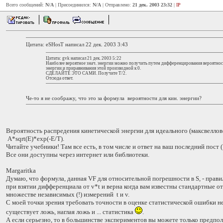
Всего сообщений:
N/A
| Присоединился:
N/A
| Отправлено:
21 дек. 2003 23:32
|
IP
Цитата: eSHosT написал 22 дек. 2003 3:43
Цитата: gvk написал 21 дек. 2003 5:22
Наиболее вероятное знач. энергии можно получить путем дифференцирования вероятност
энергии и приравнивания этой производной к 0.
СДЕЛАЙТЕ ЭТО САМИ. Получите T/2.
Отсюда ответ.
Че-то я не соображу, что это за формула вероятности для кин. энергии?
Вероятность распредения кинетической энергии для идеального (максвелловс
A*sqrt(E)*exp(-E/T).
Читайте учебники! Там все есть, в том числе и ответ на ваш последний пост (
Все они доступны через интернет или библиотеки.
Margaritka
Думаю, что формула, данная VF для относительной погрешности в S, - прави
при взятии дифференциала от v*t и верна когда вам известны стандартные от
множестве независимых (!) измерений t и v.
С моей точки зрения требовать точности в оценке статистической ошибки нел
существует ложь, наглая ложь и ... статистика
.
А если серьезно, то в большинстве экспериментов вы можете только предпол