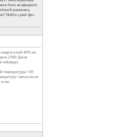
лжен быть коэфициент
ебантй равнялясь
и? Найти сдвиг фаз
 спирта в ней 40% по
пирта 2500 Дж/кг
в таблицах.
ой температуры +50
мпературу смеси после
 если: