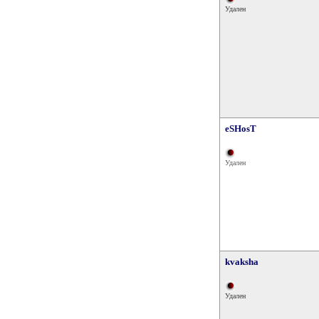
Удален
eSHosT
Удален
kvaksha
Удален