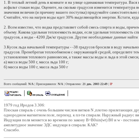
1. В теплый летний день в комнате и на улице одинаковая температура. Вася 
асфальт стакан воды. Оцените, на сколько градусов изменится температура 
значения величин (и причину вашего поступка) придумайте самостоятельно
Считайте, что на нагрев воды идет 30% выделяющейся энергии. Кстати, куд
2. Всем известно, что водка представляет собой смесь спирта и воды, приче
объему. Какова удельная теплоемкость водки, если удельная теплоемкость с
градусов, а воды - 4200 Дж/кг градусов. Другие необходимые данные найти 
3.Кусок льда начальной температуры - -38 градусов бросили в воду начальн
градусов. Пренебрегая теплообменом с окружающей средой, определите те
установления теплового равновесия, а также массы воды и льда в этой смеси,
а) масса воды 500 г, масса льда 100 г;
б) масса воды 100 г, масса льда 500 г
Всего сообщений:
N/A
| Присоединился:
N/A
| Отправлено:
21 дек. 2003 22:49
|
IP
1979 год Иродов 3.306:
Плоская спираль с очень большим числом витков N ,плотно прилегающих друг
однородном магнитном поле, перпенд. к пл-ти спирали. Наружный радиус вит
Индукция поля меняется во времени по закону В=В0sin(wt) B0 и w - постоян
амплитудное значение ЭДС индукци в спирали. КАК?
Спасибо.