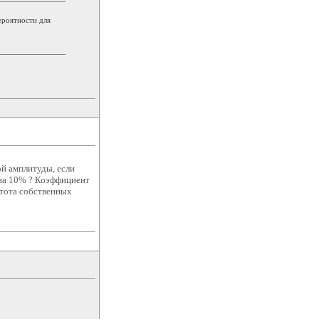
ероятности для
й амплитуды, если
на 10% ? Коэффициент
стота собственных