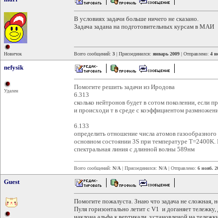
В условиях задачи больше ничего не сказано.
Задача задана на подготовительных курсам в МАИ
Новичок
Всего сообщений:
3
| Присоединился:
январь 2009
| Отправлено:
4 н
nefysik
Помогите решить задачи из Иродова
Удален
6.313
сколько нейтронов будет в сотом поколении, если 
и происходи т в среде с коэффициентом размножени
6.133
определить отношение числа атомов газообразного 
основном состоянии 3S при температуре T=2400K. И
спектральная линия с длинной волны 589нм
Всего сообщений:
N/A
| Присоединился:
N/A
| Отправлено:
6 нояб. 2
Guest
Помогите пожалуста. Знаю что задача не сложная, 
Пуля горизонтально летит с V1 и доганяет тележку,
наклона альфа к вертикали, установленой на тележки