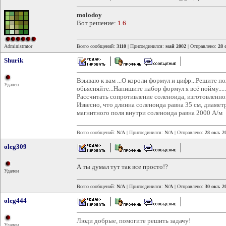
molodoy
Вот решение:
1.6
Administrator
Всего сообщений:
3110
| Присоединился:
май 2002
| Отправлено:
28 
Shurik
Взываю к вам ...О короли формул и цифр...Решите п
Удален
обьясняйте...Напишите набор формул я всё пойму......
Рассчитать сопротивление соленоида, изготовленно
Извесно, что длинна соленоида равна 35 см, диамет
магнитного поля внутри соленоида равна 2000 А/м
Всего сообщений:
N/A
| Присоединился:
N/A
| Отправлено:
28 окт. 2
oleg309
А ты думал тут так все просто!?
Удален
Всего сообщений:
N/A
| Присоединился:
N/A
| Отправлено:
30 окт. 2
oleg444
Люди добрые, помогите решить задачу!
Удален