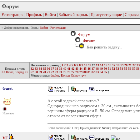
Форум
Регистрация
|
Профиль
|
Войти
|
Забытый пароль
|
Присутствующие
|
Справка
» Добро пожаловать, Гость:
Войти
|
Регистрация
Форум
Физика
Как решить задачу...
Несколько страниц
[
1
2
3
4
5
6
7
8
9
10
11
12
13
14
15
16
17
18
19
20
21
22
23
Переход к теме
32
33
34
35
36
37
38
39
40
41
42
43
44
45
46
47
48
49
50
51
52
53
54
55
56
57
58
<< Назад
Вперед >>
67
68
69
70
71
72
73
74
75
76
77
78
79
80
81
82
83
84
85
]
Модераторы:
duplex
,
Roman Osipov
,
gvk
Guest
А с этой задачей справитесь?
Однородный шар радиусом r=20 см , скатывается бе
вершины сферы радиусом R=50 см. Определите угл
Новичок
отрыва от поверхности сферы.
Всего сообщений:
Нет
| Присоединился:
Never
| Отправлено:
27 окт.
VF