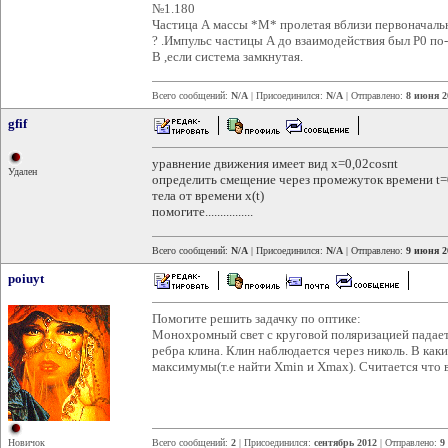
№1.180
Частица А массы *М* пролетая вблизи первоначальн
? .Импульс частицы А до взаимодействия был Р0 по-
В ,если система замкнутая.
Всего сообщений:
N/A
| Присоединился:
N/A
| Отправлено:
8 июня 2
gfif
уравнение движения имеет вид х=0,02cosпt
Удален
определить смещение через промежуток времени t=
тела от времени х(t)
помогите................
Всего сообщений:
N/A
| Присоединился:
N/A
| Отправлено:
9 июня 2
poiuyt
Помогите решить задачку по оптике:
Монохромный свет с круговой поляризацией падает 
ребра клина. Клин наблюдается через николь. В ка
максимумы(т.е найти Xmin и Xmax). Считается что в
Новичок
Всего сообщений:
2
| Присоединился:
сентябрь 2012
| Отправлено:
9