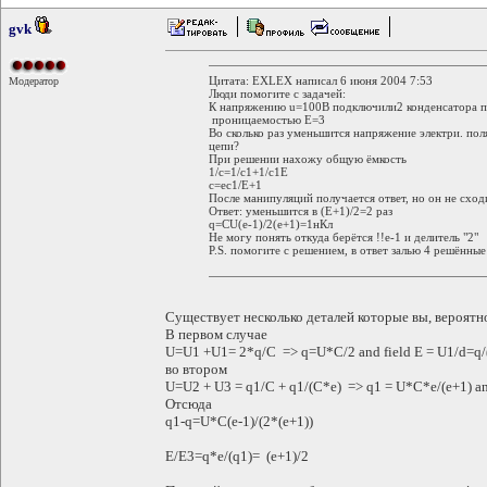
gvk
Цитата: EXLEX написал 6 июня 2004 7:53
Модератор
Люди помогите с задачей:
К напряжению u=100B подключили2 конденсатора по
проницаемостью E=3
Во сколько раз уменьшится напряжение электри. пол
цепи?
При решении нахожу общую ёмкость
1/c=1/c1+1/c1E
c=ec1/E+1
После манипуляций получается ответ, но он не сход
Ответ: уменьшится в (E+1)/2=2 раз
q=CU(e-1)/2(e+1)=1нКл
Не могу понять откуда берётся !!е-1 и делитель "2"
P.S. помогите с решением, в ответ залью 4 решённые
Существует несколько деталей которые вы, вероятно
В первом случае
U=U1 +U1= 2*q/C => q=U*C/2 and field E = U1/d=q/
во втором
U=U2 + U3 = q1/C + q1/(C*e) => q1 = U*C*e/(e+1) an
Отсюда
q1-q=U*C(e-1)/(2*(e+1))
E/E3=q*e/(q1)= (e+1)/2