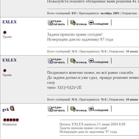
Пожалуйста пошлите обещанные вами решения 4х з
Всего сообщений:
835
| Присоединился:
октябрь 2003
| Отправлено:
EXLEX
Задачи пришлю прямо сегодня!
Удален
Нумерацию дам по задачнику 97 года
Всего сообщений:
N/A
| Присоединился:
N/A
| Отправлено:
10 июня 
EXLEX
Поздновато конечно помог, но всё равно спасибо
Удален
До задачи догнал и уже сдал, правдо решение нем
силу
типо: U(1)=U(2)=2E
Всего сообщений:
N/A
| Присоединился:
N/A
| Отправлено:
10 июня 
gvk
Цитата: EXLEX написал 11 июня 2004 6:09
Модератор
Задачи пришлю прямо сегодня!
Нумерацию дам по задачнику 97 года