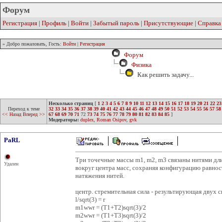
Форум
Регистрация
|
Профиль
|
Войти
|
Забытый пароль
|
Присутствующие
|
Справка
» Добро пожаловать, Гость:
Войти
|
Регистрация
Форум
Физика
Как решить задачу...
Несколько страниц
[
1
2
3
4
5
6
7
8
9
10
11
12
13
14
15
16
17
18
19
20
21
22
23
Переход к теме
32
33
34
35
36
37
38
39
40
41
42
43
44
45
46
47
48
49
50
51
52
53
54
55
56
57
58
<< Назад
Вперед >>
67
68
69
70
71
72
73
74
75
76
77
78
79
80
81
82
83
84
85
]
Модераторы:
duplex
,
Roman Osipov
,
gvk
PaRL
Три точечные массы m1, m2, m3 связаны нитями дли
Удален
вокруг центра масс, сохраняя конфигурацию равнос
натяжения нитей.
центр. стремительная сила - результирующая двух с
l/sqrt(3) = r
m1wwr = (T1+T2)sqrt(3)/2
m2wwr = (T1+T3)sqrt(3)/2