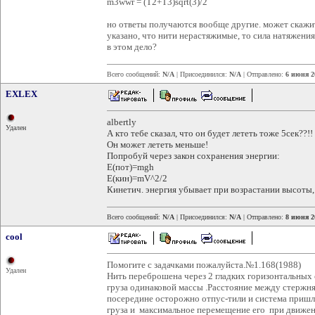
m3wwr = (T2+T3)sqrt(3)/2
но ответы получаются вообще другие. может скажите
указано, что нити нерастяжимые, то сила натяжения 
в этом дело?
Всего сообщений:
N/A
| Присоединился:
N/A
| Отправлено:
6 июня 2
EXLEX
albertly
Удален
А кто тебе сказал, что он будет лететь тоже 5сек??!!
Он может лететь меньше!
Попробуй через закон сохранения энергии:
E(пот)=mgh
E(кин)=mV^2/2
Кинетич. энергия убывает при возрастании высоты, 
Всего сообщений:
N/A
| Присоединился:
N/A
| Отправлено:
8 июня 2
cool
Помогите с задачками пожалуйста.№1.168(1988)
Удален
Нить переброшена через 2 гладких горизонтальных 
груза одинаковой массы .Расстояние между стержн
посередине осторожно отпус-тили и система пришл
груза и максимальное перемещение его при движен