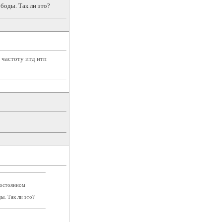
ободы. Так ли это?
 частоту итд итп
постоянном
ы. Так ли это?