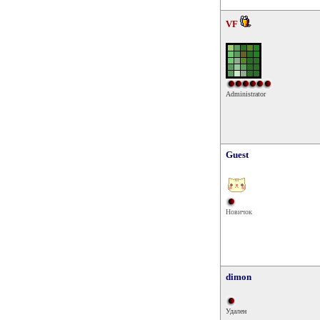
VF
Administrator
Guest
Новичок
dimon
Удален