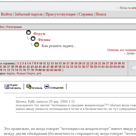
» Назад на
реш
|
Войти
|
Забытый пароль
|
Присутствующие
|
Справка
|
Поиск
йти
|
Регистрация
Форум
Физика
Как решить задачу...
Отметить все сообщен
» Добро 
ко страниц
[
1
2
3
4
5
6
7
8
9
10
11
12
13
14
15
16
17
18
19
20
21
22
23
24
25
26
27
28
29
30
31
35
36
37
38
39
40
41
42
43
44
45
46
47
48
49
50
51
52
53
54
55
56
57
58
59
60
61
62
63
64
65
66
70
71
72
73
74
75
76
77
78
79
80
81
82
83
84
85
]
оры:
duplex
,
Roman Osipov
,
gvk
Цитата: PaRL написал 29 апр. 2004 1:51
подскажите что значит "потенциал в середине конденсатора"?? обычно когда гов
имеют ввиду разность потенциалов в точке и в бесконечности, но тут совершенно
Это правильно, но когда говорят "потенциал на конденсаторе" имеют ввиду 
между двумя обкладками (бесконечность сокращается), когда говорят "потен