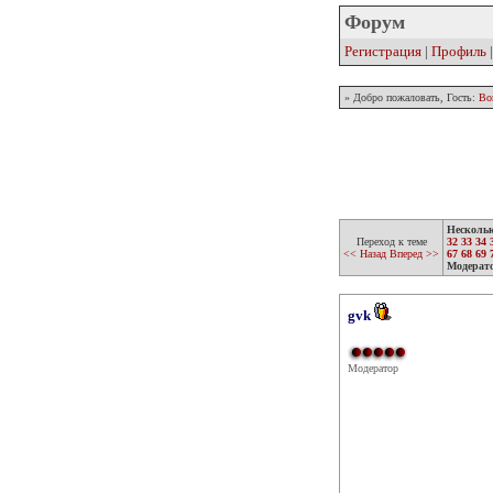
Форум
Регистрация
|
Профиль
» Добро пожаловать, Гость:
Во
Несколь
Переход к теме
32
33
34
<< Назад
Вперед >>
67
68
69
Модерат
gvk
Модератор