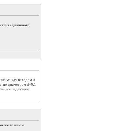
йствия единичного
ение между катодом и
ятно диаметром d=0,1
если все падающие
при постоянном