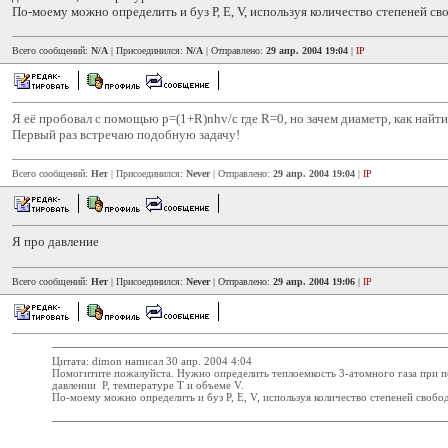
По-моему можно определить и буз Р, Е, V, используя количество степеней св
Всего сообщений:
N/A
| Присоединился:
N/A
| Отправлено:
29 апр. 2004 19:04
|
IP
Я её пробовал с помощью p=(1+R)nhv/c где R=0, но зачем диаметр, как найти
Первый раз встречаю подобную задачу!
Всего сообщений:
Нет
| Присоединился:
Never
| Отправлено:
29 апр. 2004 19:04
|
IP
Я про давление
Всего сообщений:
Нет
| Присоединился:
Never
| Отправлено:
29 апр. 2004 19:06
|
IP
Цитата: dimon написал 30 апр. 2004 4:04
Помогитите пожалуйста. Нужно определить теплоемкость 3-атомного газа при 
давлении P, температуре T и объеме V.
По-моему можно определить и буз Р, Е, V, используя количество степеней свобод