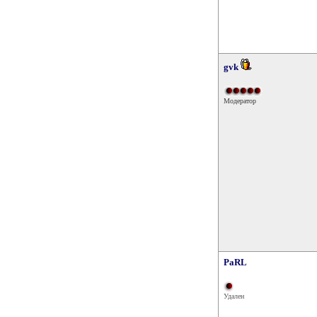
gvk
Модератор
PaRL
Удален