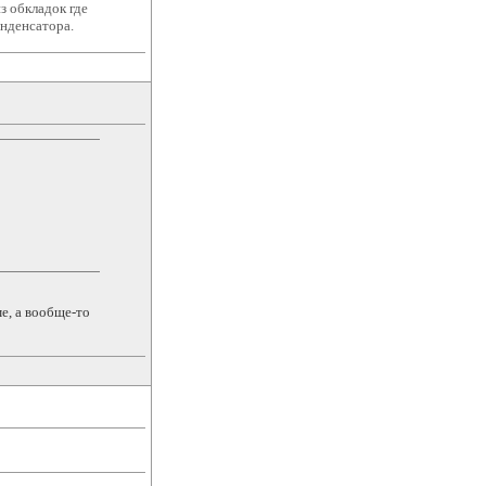
з обкладок где
онденсатора.
е, а вообще-то