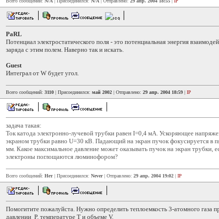
Всего сообщений:
N/A
| Присоединился:
N/A
| Отправлено:
29 апр. 2004 18:55
|
IP
PaRL
Потенциал электростатического поля - это потенциальная энергия взаимоде
заряда с этим полем. Наверно так и искать.
Guest
Интеграл от W будет угол.
Всего сообщений:
3110
| Присоединился:
май 2002
| Отправлено:
29 апр. 2004 18:59
|
IP
задача такая:
Ток катода электронно-лучевой трубки равен I=0,4 мА. Ускоряющее напряж
экраном трубки равно U=30 кВ. Падающий на экран пучок фокусируется в п
мм. Какое максимальное давление может оказывать пучок на экран трубки, 
электроны поглощаются люминофором?
Всего сообщений:
Нет
| Присоединился:
Never
| Отправлено:
29 апр. 2004 19:02
|
IP
Помогитите пожалуйста. Нужно определить теплоемкость 3-атомного газа 
давлении P, температуре T и объеме V.