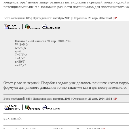
конденсатора" имеют ввиду разность потенциалов в средней точке и одной и
потенциал меньше, т.е. половина разности потенциалов для пластинчатого к
Всего сообщений:
835
| Присоединился:
октябрь 2003
| Отправлено:
29 апр. 2004 18:48
|
IP
Цитата: Guest написал 30 апр. 2004 2:49
W=2+0,5t
w=2/0,5
w=4
T=2П/ w
T=1,57
n=20/T
n=12,73
Ответ у вас не верный. Подобная задача уже делалась, поищите к этом форум
формулы для углового движения точно такие-же как и для поступательного.
Всего сообщений:
835
| Присоединился:
октябрь 2003
| Отправлено:
29 апр. 2004 18:54
|
IP
gvk, пасиб.