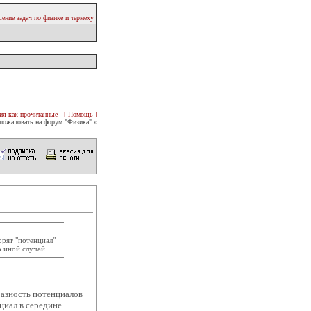
ение задач по физике и термеху
ия как прочитанные
[ Помощь ]
пожаловать на форум "Физика" «
орят "потенциал"
 иной случай...
разность потенциалов
циал в середине