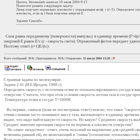
Цитата: Streamdark написал 10 июля 2004 8:13
Помогите решить следующую задачу:
Лазер излучает нормально плоскости с отражающим коэф. r (r<1). Определите си
плоскость, если за t была излучена энергия E.
Заранее Спасибо.
Сила равна переданному (поверхности) импульсу в единицу времени (F=dp/d
энергией Е равен E/c (с - скорость света). Отраженный фотон передает удво
Поэтому ответ (r+1)E/(tc).
Всего сообщений:
N/A
| Присоединился:
N/A
| Отправлено:
11 июля 2004 13:20
|
IP
Странная задача по молекулярке.
Задача 2.41 (И.Е.Иродов, 1988 г).
Определить скорость v истечения гелия из теплоизолированного сосуда в ва
отверстие. Считать, что при этом условии скорость потока газа в сосуде пр
Температура гелия в сосуде Т=1000К.
Во-первых, сначала (пока не посмотришь ответ) неясно, что такое "скорост
этими словами часто понимают массу газа, вытекающего в единицу времени. 
видно, что надо найти какую-то скорость. Но какую? Среднюю скорость в
Среднее значение проекции скорости на нормаль к плоскости отверстия?
Но самое загадочное - ответ, очень похожий на выражение для средней ско
величины равный ей), но включающий и "гамма"(отношение теплоемкостей).
Ведь если вместо гелия взять азот при такой температуре, что распределени