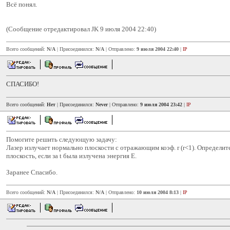
Всё понял.
(Сообщение отредактировал JK 9 июля 2004 22:40)
Всего сообщений:
N/A
| Присоединился:
N/A
| Отправлено:
9 июля 2004 22:40
|
IP
СПАСИБО!
Всего сообщений:
Нет
| Присоединился:
Never
| Отправлено:
9 июля 2004 23:42
|
IP
Помогите решить следующую задачу:
Лазер излучает нормально плоскости с отражающим коэф. r (r<1). Определит
плоскость, если за t была излучена энергия E.
Заранее Спасибо.
Всего сообщений:
N/A
| Присоединился:
N/A
| Отправлено:
10 июля 2004 8:13
|
IP