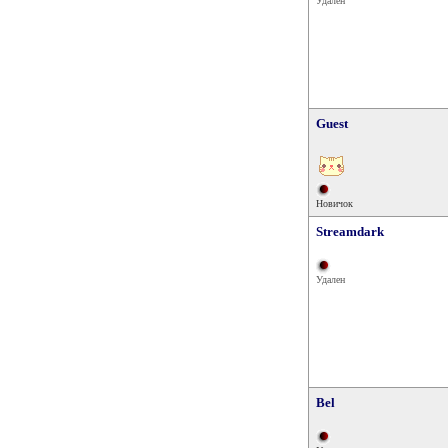
Удален
Guest
Новичок
Streamdark
Удален
Bel