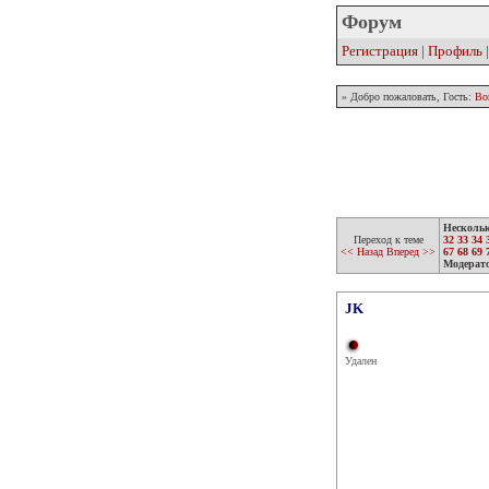
Форум
Регистрация
|
Профиль
» Добро пожаловать, Гость:
Во
Несколь
Переход к теме
32
33
34
<< Назад
Вперед >>
67
68
69
Модерат
JK
Удален