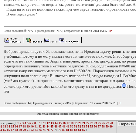
таким же, как у гелия, то ведь и "скорость истечения" должна быть той же. А
Глядя на ответ не понимаю также, при чем здесь теплоизолированность сос
В чем здесь дело?
Всего сообщений:
N/A
| Присоединился:
N/A
| Отправлено:
11 июля 2004 16:55
|
IP
Доброго времени суток. Я, к сожалению, не из Иродова задачу решить не мог
учебника, потому я не могу сказать есть ли там нечто похожее. Я вообще тут
если что не так - извините. Задача, наверное, проста как дважды два, но реши
определить величину тока в катушке радиусом 30 см, содержащей N=600 вит
катушки напряженность магнитного пля Н=600А/м. Пораскинув мозгами и 
индукция поля соленоида: В=мю*мю-нулевое*n*I, откуда находим I=B\(Мю*
(мю*мю-нулевое) - напряженность магнитного поля, которая нам дана, а n - 
соленоида к его длине. Вот как найти его длину я так и не догадалась
Помог
плз
Всего сообщений:
14
| Присоединился:
январь 2016
| Отправлено:
11 июля 2004 17:29
|
IP
Эта тема закрыта, новые ответы не принимаются
ко страниц
[
1
2
3
4
5
6
7
8
9
10
11
12
13
14
15
16
17
18
19
20
21
22
23
24
25
26
27
28
32
33
34
35
36
37
38
39
40
41
42
43
44
45
46
47
48
49
50
51
52
53
54
55
56
57
58
59
60
64
65
66
67
68
69
70
71
72
73
74
75
76
77
78
79
80
81
82
83
84
85
]