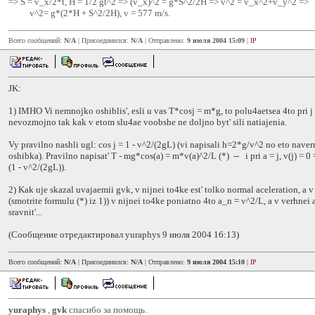
=> S = v_x/2*t, H = 1/2 gt^2 => (v_x)^2 = g*S^2/2H => v^2 = v_x^2+v_y^2 =>
v^2= g*(2*H + S^2/2H), v = 577 m/s.
Всего сообщений:
N/A
| Присоединился:
N/A
| Отправлено:
9 июля 2004 15:09
|
IP
JK:
1) IMHO Vi nemnojko oshiblis', esli u vas T*cosj = m*g, to polu4aetsea 4to pri j =
nevozmojno tak kak v etom slu4ae voobshe ne doljno byt' sili natiajenia.
Vy pravilno nashli ugl: cos j = 1 - v^2/(2gL) (vi napisali h=2*g/v^2 no eto naver
oshibka). Pravilno napisat' T - mg*cos(a) = m*v(a)^2/L (*) -- i pri a = j, v(j) = 
(1 - v^2/(2gL)).
2) Kak uje skazal uvajaemii gvk, v nijnei to4ke est' tolko normal aceleration, a v
(smotrite formulu (*) iz 1)) v nijnei to4ke poniatno 4to a_n = v^2/L, a v verhnei a
sravnit'...
(Сообщение отредактировал yuraphys 9 июля 2004 16:13)
Всего сообщений:
N/A
| Присоединился:
N/A
| Отправлено:
9 июля 2004 15:10
|
IP
yuraphys
,
gvk
спасибо за помощь.