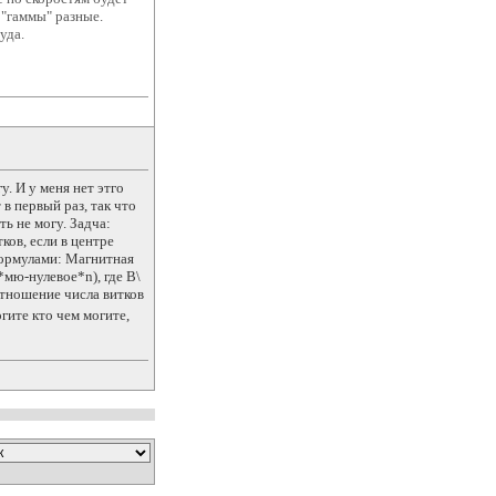
 "гаммы" разные.
уда.
у. И у меня нет этго
 в первый раз, так что
ть не могу. Задча:
ков, если в центре
формулами: Магнитная
мю-нулевое*n), где В\
отношение числа витков
ите кто чем могите,