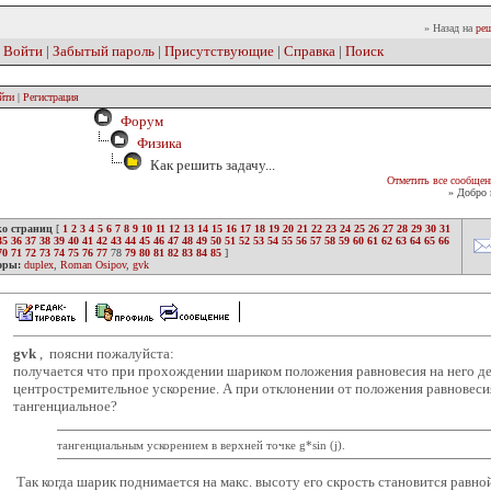
» Назад на
реш
|
Войти
|
Забытый пароль
|
Присутствующие
|
Справка
|
Поиск
йти
|
Регистрация
Форум
Физика
Как решить задачу...
Отметить все сообщен
» Добро 
ко страниц
[
1
2
3
4
5
6
7
8
9
10
11
12
13
14
15
16
17
18
19
20
21
22
23
24
25
26
27
28
29
30
31
35
36
37
38
39
40
41
42
43
44
45
46
47
48
49
50
51
52
53
54
55
56
57
58
59
60
61
62
63
64
65
66
70
71
72
73
74
75
76
77
78
79
80
81
82
83
84
85
]
оры:
duplex
,
Roman Osipov
,
gvk
gvk
, поясни пожалуйста:
получается что при прохождении шариком положения равновесия на него д
центростремительное ускорение. А при отклонении от положения равновес
тангенциальное?
тангенциальным ускорением в верхней точке g*sin (j).
Так когда шарик поднимается на макс. высоту его скрость становится равн