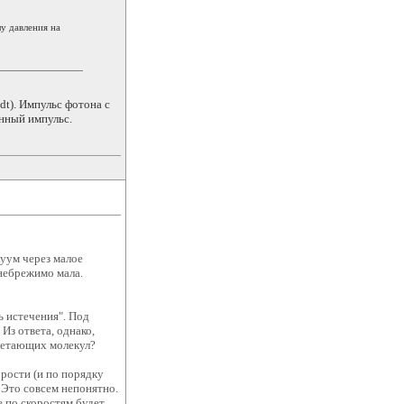
лу давления на
t). Импульс фотона с
енный импульс.
куум через малое
енебрежимо мала.
ь истечения". Под
Из ответа, однако,
ылетающих молекул?
рости (и по порядку
 Это совсем непонятно.
е по скоростям будет