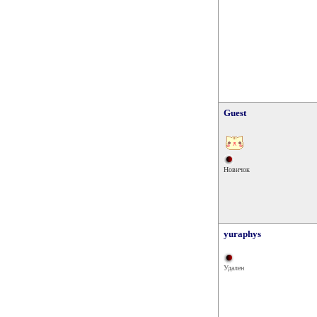
Guest
Новичок
yuraphys
Удален