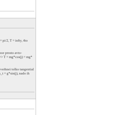
 pi/2, T = infty, 4to
noe prosto avto-
0 => T = mg*cos(j) = mg*
 verhnei tolko tangential
_t = g*sin(j), nado ih