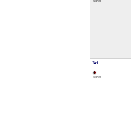
Удален
Bel
Удален