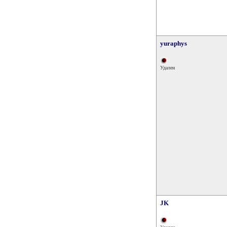
yuraphys
Удален
JK