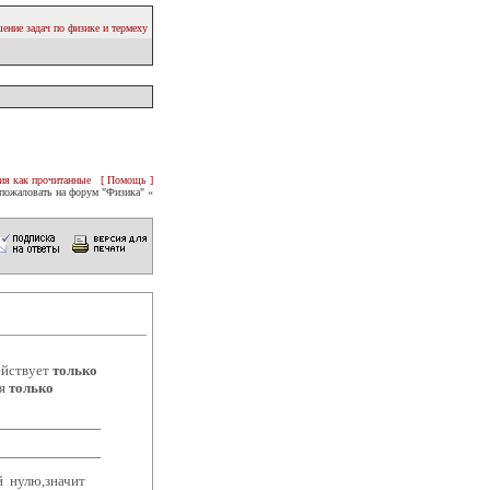
ение задач по физике и термеху
ия как прочитанные
[ Помощь ]
пожаловать на форум "Физика" «
ействует
только
ия
только
ой нулю,значит