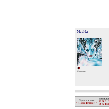
Matilda
Новичок
Несколь
Переход к теме
29
30
31
<< Назад
Вперед >>
61
62
63