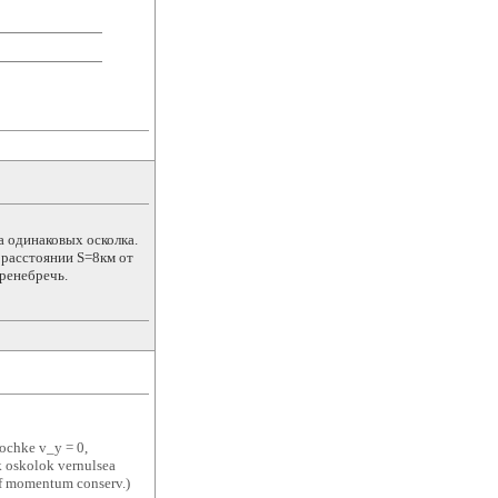
а одинаковых осколка.
 расстоянии S=8км от
ренебречь.
tochke v_y = 0,
k oskolok vernulsea
of momentum conserv.)