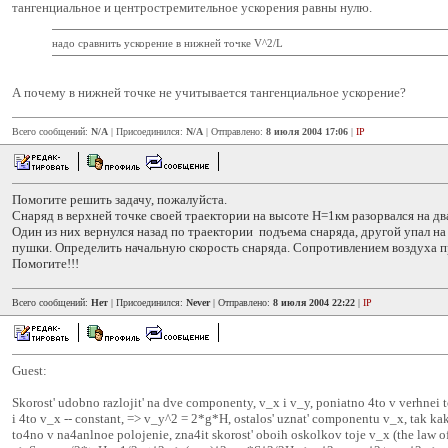
тангенциальное и центростремительное ускорения равны нулю.
надо сравнить ускорение в нижней точке V^2/L
А почему в нижней точке не учитывается тангенциальное ускорение?
Всего сообщений:
N/A
| Присоединился:
N/A
| Отправлено:
8 июля 2004 17:06
|
IP
Помогите решить задачу, пожалуйста.
Снаряд в верхней точке своей траектории на высоте Н=1км разорвался на дв
Один из них вернулся назад по траектории подъема снаряда, другой упал на
пушки. Определить начальную скорость снаряда. Сопротивлением воздуха п
Помогите!!!
Всего сообщений:
Нет
| Присоединился:
Never
| Отправлено:
8 июля 2004 22:22
|
IP
Guest:
Skorost' udobno razlojit' na dve componenty, v_x i v_y, poniatno 4to v verhnei 
i 4to v_x -- constant, => v_y^2 = 2*g*H, ostalos' uznat' componentu v_x, tak ka
to4no v na4anlnoe polojenie, zna4it skorost' oboih oskolkov toje v_x (the law 