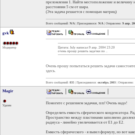
преломления 1. Найти местоположение и величину 
расстоянии 5 см от шара.
(Эта задача решается с помощью матриц)
Всего сообщений:
N/A
| Присоединился:
N/A
| Отправлено:
9 апр. 20
gvk
Цитата: July написал 9 апр. 2004 23:20
Модератор
очень прошу решить задачки по ..
Очень прошу попытаться решить задачи самостояте
здесь.
Всего сообщений:
835
| Присоединился:
октябрь 2003
| Отправлено:
Magir
Помогите с решением задачки, плз! Очень надо!
Удален
Определить емкость сферического конденсатора. Ра
Пространство между пластинами заполнено диэлект
радиуса - линейно увеличивается от E1 до E2.
Емкость сферического - я вывел формулу, но вот како