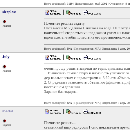
Всего сообщений:
3110
| Присоединился:
май 2002
| Отправлено:
8 а
sleepless
Помогите решить задачу.
Удален
Плот массы М и длины L плавает на воде. На плоту 
наименьшей скоростью v и под каким углом a к пло
вдоль плота, чтобы попасть на его противоположны
Всего сообщений:
N/A
| Присоединился:
N/A
| Отправлено:
8 апр. 20
July
очень прошу решить задачки по термодинамике или
Удален
1. Вычислить температуру и плотность углекислого г
дер-ваальсовским с параметрами а=3,62 атм л2/моль
2. Определить зависимоть объема коэффициента диф
постоянном давлении.
Заранее благодарна..
Всего сообщений:
N/A
| Присоединился:
N/A
| Отправлено:
9 апр. 20
madul
Помогите решить...
Удален
стеклянный шар радиусом 1 см с показателем прелом