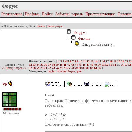
Форум
Регистрация
|
Профиль
|
Войти
|
Забытый пароль
|
Присутствующие
|
Справка
» Добро пожаловать, Гость:
Войти
|
Регистрация
Форум
Физика
Как решить задачу...
Несколько страниц
[
1
2
3
4
5
6
7
8
9
10
11
12
13
14
15
16
17
18
19
20
21
22
23
Переход к теме
32
33
34
35
36
37
38
39
40
41
42
43
44
45
46
47
48
49
50
51
52
53
54
55
56
57
58
<< Назад
Вперед >>
67
68
69
70
71
72
73
74
75
76
77
78
79
80
81
82
83
84
85
]
Модераторы:
duplex
,
Roman Osipov
,
gvk
VF
Guest
Ты не прав. Физические формулы я словами написа
тебе ответ:
Administrator
v = 2t^3 - 54t
a = 6t^2 - 54
Экстремум скорости при t = 3