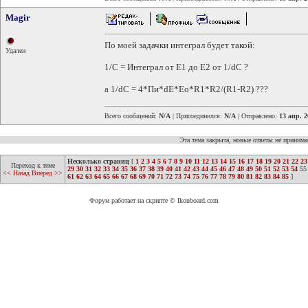
Magir
По моей задачки интеграл будет такой:
Удален
1/C = Интеграл от E1 до E2 от 1/dC ?
а 1/dC = 4*Пи*dE*Eo*R1*R2/(R1-R2) ???
Всего сообщений:
N/A
| Присоединился:
N/A
| Отправлено:
13 апр. 2
Эта тема закрыта, новые ответы не приним
Несколько страниц
[
1
2
3
4
5
6
7
8
9
10
11
12
13
14
15
16
17
18
19
20
21
22
23
Переход к теме
29
30
31
32
33
34
35
36
37
38
39
40
41
42
43
44
45
46
47
48
49
50
51
52
53
54
55
<< Назад
Вперед >>
61
62
63
64
65
66
67
68
69
70
71
72
73
74
75
76
77
78
79
80
81
82
83
84
85
]
Форум работает на скрипте © Ikonboard.com