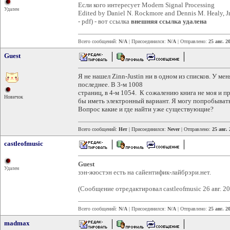
Если кого интересует Modern Signal Processing
Удален
Edited by Daniel N. Rockmore and Dennis M. Healy, Jr.
- pdf) - вот ссылка
внешняя ссылка удалена
Всего сообщений:
N/A
| Присоединился:
N/A
| Отправлено:
25 авг. 2
Guest
Я не нашел Zinn-Justin ни в одном из списков. У меня
последнее. В 3-м 1008
страниц, в 4-м 1054. К сожалению книга не моя и пр
Новичок
бы иметь электронный вариант. Я могу попробыват
Вопрос какие и где найти уже существующие?
Всего сообщений:
Нет
| Присоединился:
Never
| Отправлено:
25 авг. 
castleofmusic
Guest
Удален
зэн-жюстэн есть на сайентифик-лайбрэри.нет.
(Сообщение отредактировал castleofmusic 26 авг. 20
Всего сообщений:
N/A
| Присоединился:
N/A
| Отправлено:
25 авг. 2
madmax