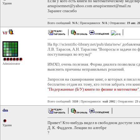
Если у кого есть книги по математическому модели
Удален
arsupisemnet@yahoo.com arsupisemnet@mail.ru
Заранее спасибо
Всего сообщений:
N/A
| Присоединился:
N/A
| Отправлено:
19 авг. 2
VF
На ftp://scientific-library.net/pub/data/new/ добавлен
Л.В. Тарасов, А.Н. Тарасова "Вопросы и задачи по
поступающих во втузы)"
Administrator
ИМХО, очень полезная. Форма диалога позволила сд
выяснить причины неправильных решений.
Запросов на сканирование книг, о которых я писал 
бесплатно отдам их тому, кто готов забрать эти кни
"Подержанные (Б/У) книги по физике и математике"
.
Всего сообщений:
3110
| Присоединился:
май 2002
| Отправлено:
23 
dm
Привет! Кто-нибудь видел в свободном доступе эл
Удален
Д. К. Фаддеев. Лекции по алгебре
?