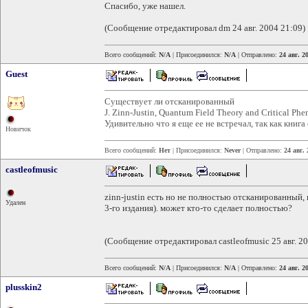
Спасибо, уже нашел.
(Сообщение отредактировал dm 24 авг. 2004 21:09)
Всего сообщений:
N/A
| Присоединился:
N/A
| Отправлено:
24 авг. 2
Guest
Существует ли отсканированный
J. Zinn-Justin, Quantum Field Theory and Critical Ph
Удивительно что я еще ее не встречал, так как книг
Новичок
Всего сообщений:
Нет
| Присоединился:
Never
| Отправлено:
24 авг.
castleofmusic
zinn-justin есть но не полностью отсканированный,
Удален
3-го издания). может кто-то сделает полностью?
(Сообщение отредактировал castleofmusic 25 авг. 20
Всего сообщений:
N/A
| Присоединился:
N/A
| Отправлено:
24 авг. 2
plusskin2