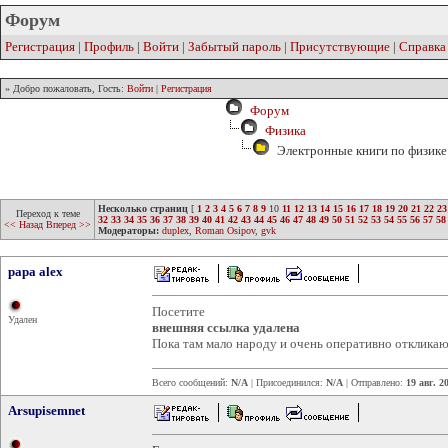
Форум
Регистрация
|
Профиль
|
Войти
|
Забытый пароль
|
Присутствующие
|
Справка
» Добро пожаловать, Гость:
Войти
|
Регистрация
Форум
Физика
Электронные книги по физике 
Несколько страниц
[
1
2
3
4
5
6
7
8
9
10
11
12
13
14
15
16
17
18
19
20
21
22
23
Переход к теме
32
33
34
35
36
37
38
39
40
41
42
43
44
45
46
47
48
49
50
51
52
53
54
55
56
57
58
<< Назад
Вперед >>
Модераторы:
duplex
,
Roman Osipov
,
gvk
papa alex
Посетите
Удален
внешняя ссылка удалена
Пока там мало народу и очень оперативно откликаю
Всего сообщений:
N/A
| Присоединился:
N/A
| Отправлено:
19 авг. 2
Arsupisemnet