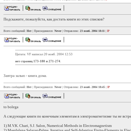
Подскажите, пожалуйста, как достать книги из этих списков?
Всего сообщений:
Нет
| Присоединился:
Never
| Отправлено:
23 нояб. 2004 18:11
|
IP
Цитата: VF написал 20 нояб. 2004 12:53
нет страниц 173-180 и 271-274
.
Завтра залью - книга дома.
Всего сообщений:
Нет
| Присоединился:
Never
| Отправлено:
23 нояб. 2004 18:45
|
IP
to bolega
А следующие книги по конечным элементам в электромагнетизме ты не встр
1) M.V.K. Chari, S.J. Salon, Numerical Methods in Electromagnetism
2) Magdalena Salazar-Palma, Iterative and Self-Adaptive Finite-Elements in El