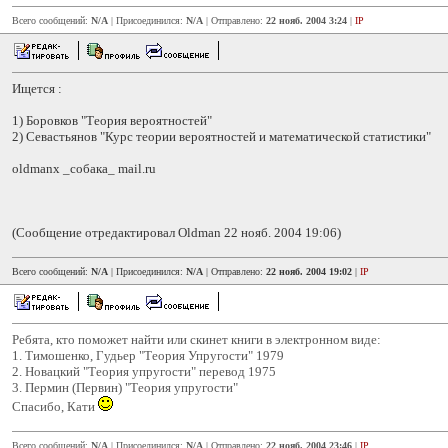
Всего сообщений:
N/A
| Присоединился:
N/A
| Отправлено:
22 нояб. 2004 3:24
|
IP
Ищется :
1) Боровков "Теория вероятностей"
2) Севастьянов "Курс теории вероятностей и математической статистики"
oldmanx _собака_ mail.ru
(Сообщение отредактировал Oldman 22 нояб. 2004 19:06)
Всего сообщений:
N/A
| Присоединился:
N/A
| Отправлено:
22 нояб. 2004 19:02
|
IP
Ребята, кто поможет найти или скинет книги в электронном виде:
1. Тимошенко, Гудьер "Теория Упругости" 1979
2. Новацкий "Теория упругости" перевод 1975
3. Пермин (Первин) "Теория упругости"
Спасибо, Кати
Всего сообщений:
N/A
| Присоединился:
N/A
| Отправлено:
22 нояб. 2004 23:46
|
IP