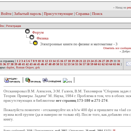
» Назад на
реш
|
Войти
|
Забытый пароль
|
Присутствующие
|
Справка
|
Поиск
йти
|
Регистрация
Форум
Физика
Электронные книги по физике и математике - 3
Отметить все сообщен
» Добро 
ко страниц
[
1
2
3
4
5
6
7
8
9
10
11
12
13
14
15
16
17
18
19
20
21
22
23
24
25
26
27
28
29
30
31
35
36
37
38
39
40
41
42
43
44
45
46
47
48
49
50
51
52
53
54
55
56
57
58
59
60
61
62
63
64
65
66
]
оры:
duplex
,
Roman Osipov
,
gvk
Отсканировал В.М. Алексеев, Э.М. Галеев, В.М. Тихомиров "Сборник задач 
Теория. Примеры. Задачи" М.:Наука, 1984 г. Проблема в том, что в обоих эк
присутствующих в библиотеке
нет страниц 173-180 и 271-274
.
Пожалуйста помогите - отсканируйте их в b/w 400 dpi и пришлите на vlad соб
нужна всей группе (да и наверно не только ей). После того, как добавлю эти
книгу.
Всего сообщений:
3110
| Присоединился:
май 2002
| Отправлено:
20 нояб. 2004 12:53
|
IP