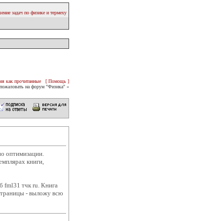
ение задач по физике и термеху
ия как прочитанные
[ Помощь ]
пожаловать на форум "Физика" «
по оптимизации.
земплярах книги,
 fml31 тчк ru. Книга
 страницы - выложу всю