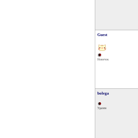
Guest
Новичок
bolega
Удален