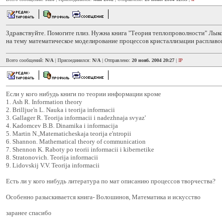
Здравствуйте. Помогите плиз. Нужна книга "Теория теплопроволности" Лык
на тему математическое моделирование процессов кристаллизации расплаво
Всего сообщений:
N/A
| Присоединился:
N/A
| Отправлено:
20 нояб. 2004 20:27
|
IP
Если у кого нибудь книги по теории информации кроме
1. Ash R. Information theory
2. Brilljue'n L. Nauka i teorija informacii
3. Gallager R. Teorija informacii i nadezhnaja svyaz'
4. Kadomcev B.B. Dinamika i informacija
5. Martin N.,Matematicheskaja teorija e'ntropii
6. Shannon. Mathematical theory of communication
7. Shennon K. Raboty po teorii informacii i kibernetike
8. Stratonovich. Teorija informacii
9. Lidovskij V.V. Teorija informacii
Есть ли у кого нибудь литература по мат описанию процессов творчества?
Особенно разыскивается книга- Волошинов, Математика и искусство
заранее спасибо