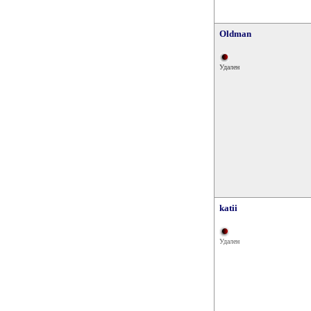
Oldman
Удален
katii
Удален