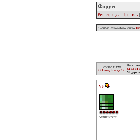
Форум
Регистрация
|
Профиль
» Добро пожаловать, Гость:
Во
Несколь
Переход к теме
32
33
34
<< Назад
Вперед >>
Модерат
VF
Administrator