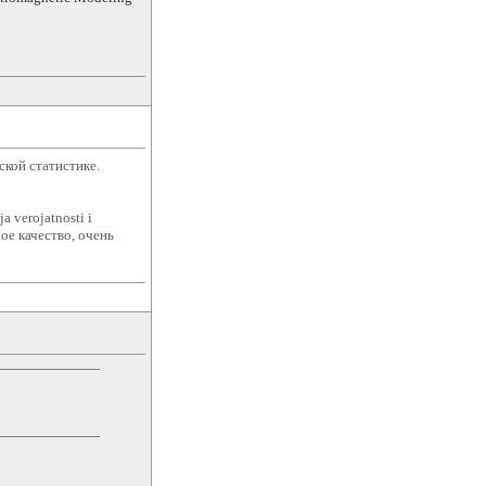
кой статистике.
 verojatnosti i
охое качество, очень