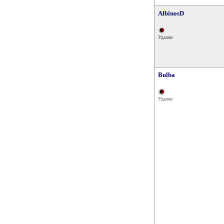
AlbinosD
Удален
Bulba
Удален