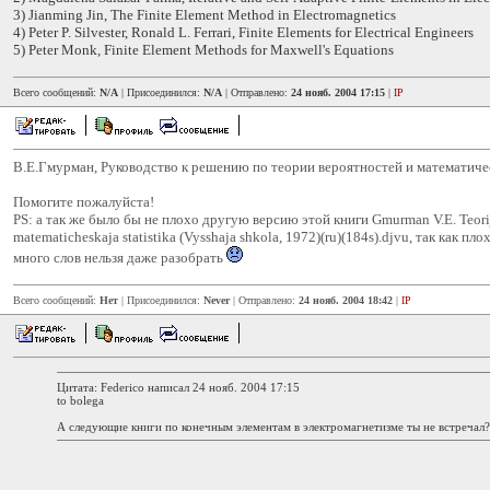
3) Jianming Jin, The Finite Element Method in Electromagnetics
4) Peter P. Silvester, Ronald L. Ferrari, Finite Elements for Electrical Engineers
5) Peter Monk, Finite Element Methods for Maxwell's Equations
Всего сообщений:
N/A
| Присоединился:
N/A
| Отправлено:
24 нояб. 2004 17:15
|
IP
В.Е.Гмурман, Руководство к решению по теории вероятностей и математичес
Помогите пожалуйста!
PS: а так же было бы не плохо другую версию этой книги Gmurman V.E. Teorija
matematicheskaja statistika (Vysshaja shkola, 1972)(ru)(184s).djvu, так как пл
много слов нельзя даже разобрать
Всего сообщений:
Нет
| Присоединился:
Never
| Отправлено:
24 нояб. 2004 18:42
|
IP
Цитата: Federico написал 24 нояб. 2004 17:15
to bolega
А следующие книги по конечным элементам в электромагнетизме ты не встречал?